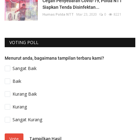
Cegah Penyebaran Covid-19, Polda NTT
Siapkan Tenda Disinfektan...
Humas Polda NTT
Mar 23, 2020
0
8221
VOTING POLL
Menurut anda, bagaimana tampilan terbaru kami?
Sangat Baik
Baik
Kurang Baik
Kurang
Sangat Kurang
Tampilkan Hasil
Vote