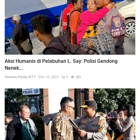
Aksi Humanis di Pelabuhan L. Say: Polisi Gendong
Nenek...
Humas Polda NTT
Mei 19, 2025
0
489