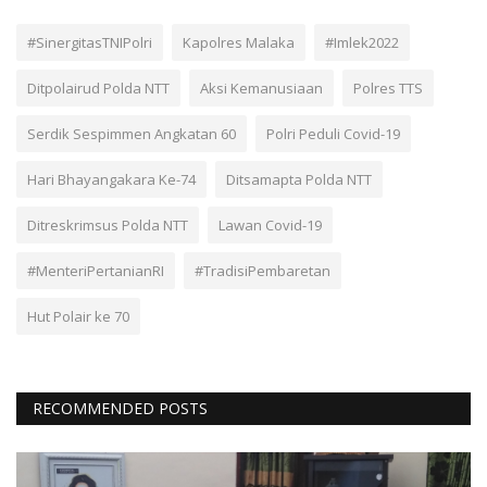
#SinergitasTNIPolri
Kapolres Malaka
#Imlek2022
Ditpolairud Polda NTT
Aksi Kemanusiaan
Polres TTS
Serdik Sespimmen Angkatan 60
Polri Peduli Covid-19
Hari Bhayangakara Ke-74
Ditsamapta Polda NTT
Ditreskrimsus Polda NTT
Lawan Covid-19
#MenteriPertanianRI
#TradisiPembaretan
Hut Polair ke 70
RECOMMENDED POSTS