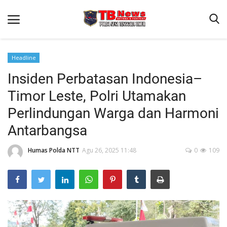
Headline
Insiden Perbatasan Indonesia–
Beranda
Timor Leste, Polri Utamakan
Binkam
Perlindungan Warga dan Harmoni
Terms & Conditions
Antarbangsa
Reskrim
Humas Polda NTT
Agu 26, 2025 11:48
0
109
Lantas
Polisi Kita
Mitra Polisi
Giat Ops
Link Polda NTT