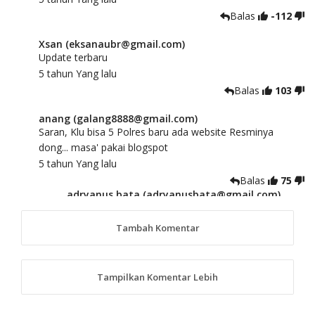
Balas
-112
Xsan (eksanaubr@gmail.com)
Update terbaru
5 tahun Yang lalu
Balas
103
anang (galang8888@gmail.com)
Saran, Klu bisa 5 Polres baru ada website Resminya
dong... masa' pakai blogspot
5 tahun Yang lalu
Balas
75
adryanus bata (adryanusbata@gmail.com)
TKS atas saran dan masukannya, akan kami
tindaklanjuti
Tambah Komentar
5 tahun Yang lalu
88
Tampilkan Komentar Lebih
anggy (anakkaos@gmail.com)
Kami perantu bisa baca langsung terkait Pilkada Sumba
Barat Aman, Trmksih Pak Polisi