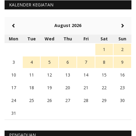
5 tahun Yang lalu
KALENDER KEGIATAN
Balas
-20
Rambu (rambu03@gmail.com)
August 2026
Berita Polres Sumba Barat Mantap
5 tahun Yang lalu
Mon
Tue
Wed
Thu
Fri
Sat
Sun
Balas
16
1
2
3
4
5
6
7
8
9
10
11
12
13
14
15
16
17
18
19
20
21
22
23
24
25
26
27
28
29
30
31
PENGADUAN