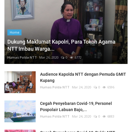
Home
Dukung Maklumat Kapolri, Para Tokoh Agama
NTT Imbau Warga...
Humas Polda NTT
Mar 26, 2020
0
6772
Audience Kapolda NTT dengan Pemuda GMIT
Kupang
Humas Polda NTT
Mar 24, 2020
0
6596
Cegah Penyebaran Covid-19, Personel
Pospolair Labuan Bajo,...
Humas Polda NTT
Mar 24, 2020
0
6883