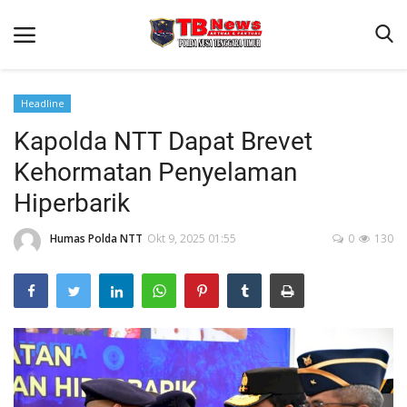
Headline
Kapolda NTT Dapat Brevet
Beranda
Kehormatan Penyelaman
Binkam
Hiperbarik
Terms & Conditions
Humas Polda NTT
Okt 9, 2025 01:55
0
130
Reskrim
Lantas
Polisi Kita
Mitra Polisi
Giat Ops
Link Polda NTT