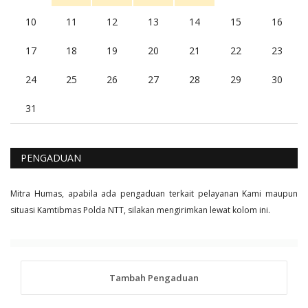
10
11
12
13
14
15
16
17
18
19
20
21
22
23
24
25
26
27
28
29
30
31
PENGADUAN
Mitra Humas, apabila ada pengaduan terkait pelayanan Kami maupun
situasi Kamtibmas Polda NTT, silakan mengirimkan lewat kolom ini.
Tambah Pengaduan