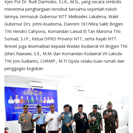
Irjen Pol Dr. Rudi Darmoko, S.I.K., M.Si., yang secara simbolis
menerima penghargaan tersebut bersama sejumlah tokoh
lainnya, termasuk Gubernur NTT Melkiades Lakalena, Wakil
Gubernur Drs. Johni Asadoma, Danrem 161/Wira Sakti Brigjen
TNI Hendro Cahyono, Komandan Lanud El Tari Marsma TNI
Somad, S.I.P., Ketua DPRD Provinsi NTT, serta Kajati NTT.
Brevet juga disematkan kepada Wadan Kodaeral VII Brigjen TNI
(Mar) Nawawi, S.E., M.M. dan Komandan Kodaeral VII Laksda
TNI Joni Sudianto, CHRMP., M.Tr.Opsla selaku tuan rumah dan
penggagas kegiatan.