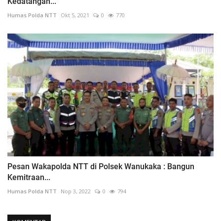
Kedatangan...
Humas Polda NTT
Okt 5, 2021
0
770
Pesan Wakapolda NTT di Polsek Wanukaka : Bangun
Kemitraan...
Humas Polda NTT
Nop 3, 2022
0
794