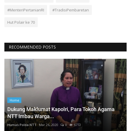
#MenteriPertanianRI
#TradisiPembaretan
Hut Polair ke 70
RECOMMENDED POSTS
Home
Dukung Maklumat Kapolri, Para Tokoh Agama
NTT Imbau Warga...
Humas Polda NTT
Mar 26, 2020
0
6772