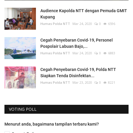
Audience Kapolda NTT dengan Pemuda GMIT
Kupang
Humas Polda NTT
Mar 24, 2020
0
6596
Cegah Penyebaran Covid-19, Personel
Pospolair Labuan Bajo,...
Humas Polda NTT
Mar 24, 2020
0
6883
Cegah Penyebaran Covid-19, Polda NTT
Siapkan Tenda Disinfektan...
Humas Polda NTT
Mar 23, 2020
0
8221
VOTING POLL
Menurut anda, bagaimana tampilan terbaru kami?