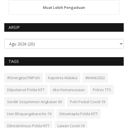
Muat Lebih Pengaduan
ARSIP
TAGS
#SinergitasTNIPolri
Kapolres Malaka
#Imlek2022
Ditpolairud Polda NTT
Aksi Kemanusiaan
Polres TTS
Serdik Sespimmen Angkatan 60
Polri Peduli Covid-19
Hari Bhayangakara Ke-74
Ditsamapta Polda NTT
Ditreskrimsus Polda NTT
Lawan Covid-19