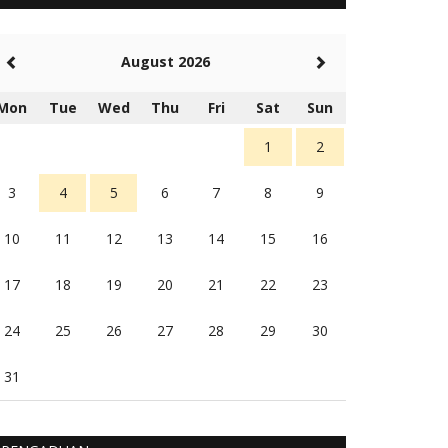
5 tahun Yang lalu
Balas
-20
August 2026
Rambu (rambu03@gmail.com)
Berita Polres Sumba Barat Mantap
Mon
Tue
Wed
Thu
Fri
Sat
Sun
5 tahun Yang lalu
Balas
16
1
2
3
4
5
6
7
8
9
10
11
12
13
14
15
16
17
18
19
20
21
22
23
24
25
26
27
28
29
30
31