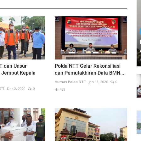
T dan Unsur
Polda NTT Gelar Rekonsiliasi
 Jemput Kepala
dan Pemutakhiran Data BMN...
Humas Polda NTT
Jan 13, 2026
0
NTT
Des 2, 2020
0
439