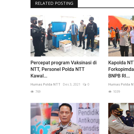
RELATED POSTING
Percepat program Vaksinasi di
Kapolda NT
NTT, Personel Polda NTT
Forkopimda
Kawal...
BNPB RI...
Humas Polda NTT
Des 3, 2021
0
Humas Polda 
769
1039