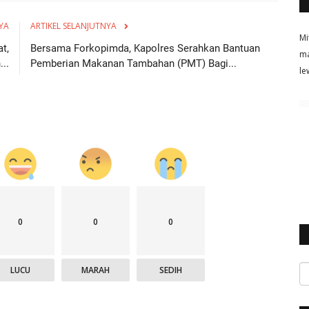
YA
ARTIKEL SELANJUTNYA
Mi
t,
Bersama Forkopimda, Kapolres Serahkan Bantuan
ma
..
Pemberian Makanan Tambahan (PMT) Bagi...
le
0
0
0
LUCU
MARAH
SEDIH