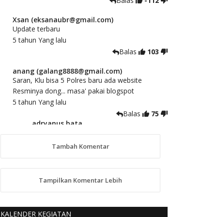
Balas
-112
Xsan (eksanaubr@gmail.com)
Update terbaru
5 tahun Yang lalu
Balas
103
anang (galang8888@gmail.com)
Saran, Klu bisa 5 Polres baru ada website
Resminya dong... masa' pakai blogspot
5 tahun Yang lalu
Balas
75
adryanus bata
(adryanusbata@gmail.com)
TKS atas saran dan masukannya, akan
Tambah Komentar
kami tindaklanjuti
5 tahun Yang lalu
88
Tampilkan Komentar Lebih
anggy (anakkaos@gmail.com)
Kami perantu bisa baca langsung terkait Pilkada
Sumba Barat Aman, Trmksih Pak Polisi
KALENDER KEGIATAN