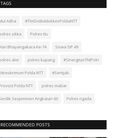
TAGS
Idul Adha
#TImDviBiddokkesPoldaNTT
polres sikka
Polres ttu
Hari Bhayangakara Ke-74
Siswa SIP 49
polres alor
polres kupang
#SinergitasTNIPolri
Ditreskrimum Polda NTT
#Sertijab
Provost Polda NTT
polres mabar
Serdik Sespimmen Angkatan 60
Polres ngada
RECOMMENDED POSTS