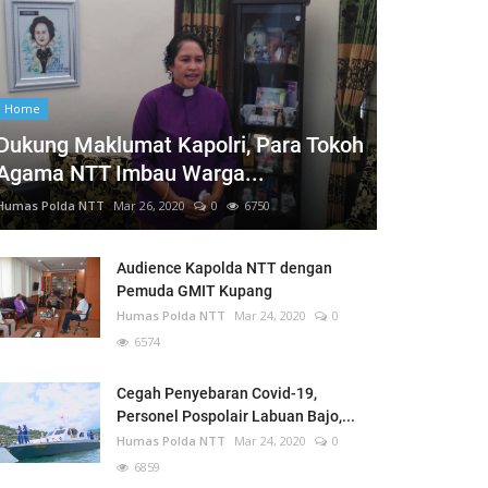
Home
Dukung Maklumat Kapolri, Para Tokoh
Agama NTT Imbau Warga...
Humas Polda NTT
Mar 26, 2020
0
6750
Audience Kapolda NTT dengan
Pemuda GMIT Kupang
Humas Polda NTT
Mar 24, 2020
0
6574
Cegah Penyebaran Covid-19,
Personel Pospolair Labuan Bajo,...
Humas Polda NTT
Mar 24, 2020
0
6859