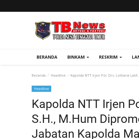
BERANDA
BINKAM
RESKRIM
LA
Beranda
Headline
Kapolda NTT Irjen Pol. Drs. Lotharia Lat
Headline
Kapolda NTT Irjen Pol
S.H., M.Hum Dipromo
Jabatan Kapolda Ma