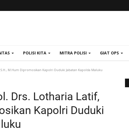
NTAS
POLISI KITA
MITRA POLISI
GIAT OPS
if, S.H., M.Hum Dipromosikan Kapolri Duduki Jabatan Kapolda Maluku
. Drs. Lotharia Latif,
sikan Kapolri Duduki
luku