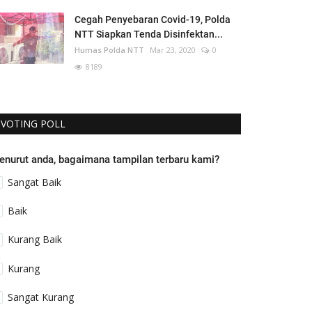
Cegah Penyebaran Covid-19, Polda
NTT Siapkan Tenda Disinfektan...
Humas Polda NTT
Mar 23, 2020
0
8189
VOTING POLL
enurut anda, bagaimana tampilan terbaru kami?
Sangat Baik
Baik
Kurang Baik
Kurang
Sangat Kurang