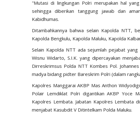
"Mutasi di lingkungan Polri merupakan hal yan
sehingga diberikan tanggung jawab dan aman
Kabidhumas.
Ditambahkannya bahwa selain Kapolda NTT, beb
Kapolda Bengkulu, Kapolda Maluku, Kapolda Kalba
Selain Kapolda NTT ada sejumlah pejabat yang
Wisnu Widarto, S.I.K. yang dipercayakan menjaba
Dirreskrimsus Polda NTT Kombes Pol. Johannes Ba
madya bidang pidter Bareskrim Polri (dalam rangka
Kapolres Manggarai AKBP Mas Anthon Widyodigdo,
Polair Lemdiklat Polri digantikan AKBP Yoce Mar
Kapolres Lembata. Jabatan Kapolres Lembata dii
menjabat Kasubdit V Ditintelkam Polda Maluku.