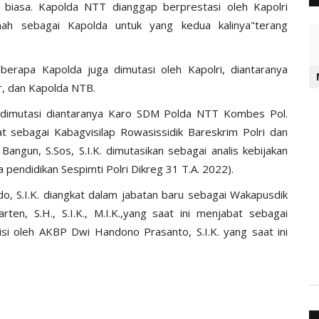
g biasa. Kapolda NTT dianggap berprestasi oleh Kapolri
ah sebagai Kapolda untuk yang kedua kalinya"terang
erapa Kapolda juga dimutasi oleh Kapolri, diantaranya
r, dan Kapolda NTB.
 dimutasi diantaranya Karo SDM Polda NTT Kombes Pol.
t sebagai Kabagvisilap Rowasissidik Bareskrim Polri dan
ngun, S.Sos, S.I.K. dimutasikan sebagai analis kebijakan
 pendidikan Sespimti Polri Dikreg 31 T.A. 2022).
 S.I.K. diangkat dalam jabatan baru sebagai Wakapusdik
ten, S.H., S.I.K., M.I.K.,yang saat ini menjabat sebagai
si oleh AKBP Dwi Handono Prasanto, S.I.K. yang saat ini