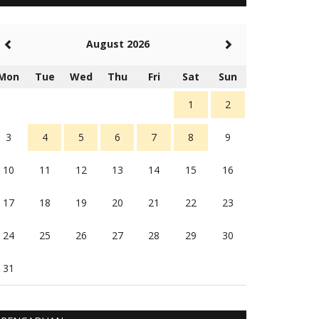
5 tahun Yang lalu
Balas
-20
August 2026
Rambu (rambu03@gmail.com)
Berita Polres Sumba Barat Mantap
Mon
Tue
Wed
Thu
Fri
Sat
Sun
5 tahun Yang lalu
Balas
16
1
2
3
4
5
6
7
8
9
10
11
12
13
14
15
16
17
18
19
20
21
22
23
24
25
26
27
28
29
30
31