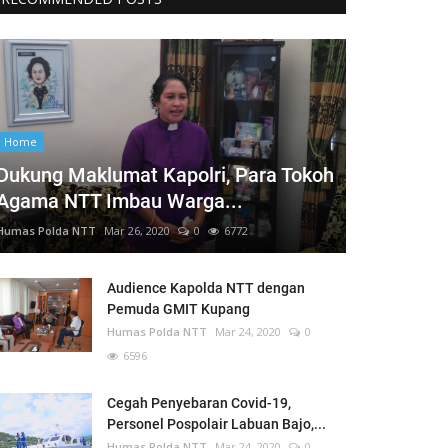
Home
Dukung Maklumat Kapolri, Para Tokoh
Agama NTT Imbau Warga...
Humas Polda NTT
Mar 26, 2020
0
6772
Audience Kapolda NTT dengan
Pemuda GMIT Kupang
Humas Polda NTT
Mar 24, 2020
0
6596
Cegah Penyebaran Covid-19,
Personel Pospolair Labuan Bajo,...
Humas Polda NTT
Mar 24, 2020
0