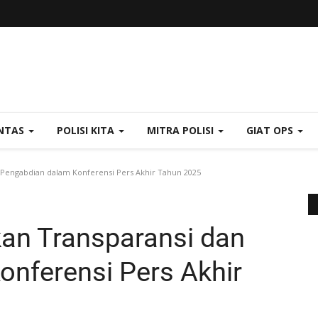
NTAS
POLISI KITA
MITRA POLISI
GIAT OPS
Pengabdian dalam Konferensi Pers Akhir Tahun 2025
an Transparansi dan
nferensi Pers Akhir