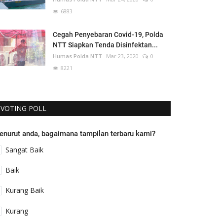
6883
Cegah Penyebaran Covid-19, Polda
NTT Siapkan Tenda Disinfektan...
Humas Polda NTT
Mar 23, 2020
0
8221
VOTING POLL
enurut anda, bagaimana tampilan terbaru kami?
Sangat Baik
Baik
Kurang Baik
Kurang