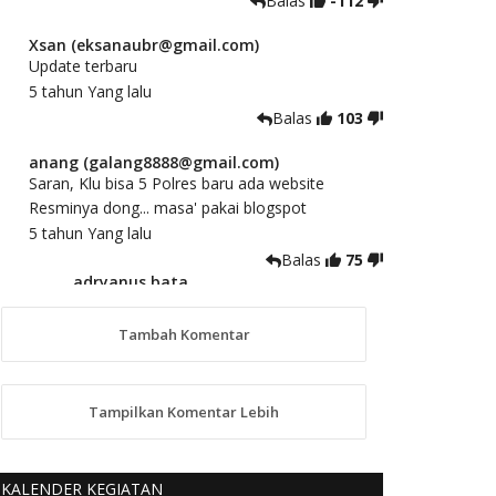
Balas
-112
Xsan (eksanaubr@gmail.com)
Update terbaru
5 tahun Yang lalu
Balas
103
anang (galang8888@gmail.com)
Saran, Klu bisa 5 Polres baru ada website
Resminya dong... masa' pakai blogspot
5 tahun Yang lalu
Balas
75
adryanus bata
(adryanusbata@gmail.com)
TKS atas saran dan masukannya, akan
Tambah Komentar
kami tindaklanjuti
5 tahun Yang lalu
88
Tampilkan Komentar Lebih
anggy (anakkaos@gmail.com)
Kami perantu bisa baca langsung terkait Pilkada
Sumba Barat Aman, Trmksih Pak Polisi
KALENDER KEGIATAN