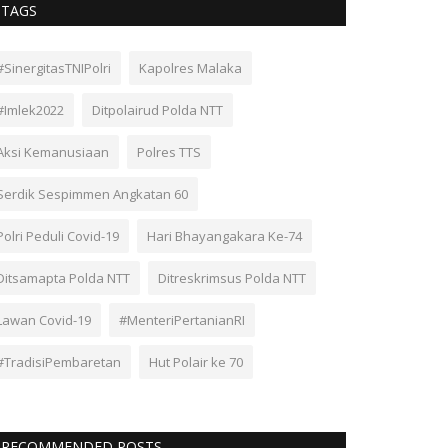
TAGS
#SinergitasTNIPolri
Kapolres Malaka
#Imlek2022
Ditpolairud Polda NTT
Aksi Kemanusiaan
Polres TTS
Serdik Sespimmen Angkatan 60
Polri Peduli Covid-19
Hari Bhayangakara Ke-74
Ditsamapta Polda NTT
Ditreskrimsus Polda NTT
Lawan Covid-19
#MenteriPertanianRI
#TradisiPembaretan
Hut Polair ke 70
RECOMMENDED POSTS