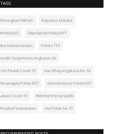
TAGS
#SinergitasTNIPolri
Kapolres Malaka
#Imlek2022
Ditpolairud Polda NTT
Aksi Kemanusiaan
Polres TTS
Serdik Sespimmen Angkatan 60
Polri Peduli Covid-19
Hari Bhayangakara Ke-74
Ditsamapta Polda NTT
Ditreskrimsus Polda NTT
Lawan Covid-19
#MenteriPertanianRI
#TradisiPembaretan
Hut Polair ke 70
RECOMMENDED POSTS