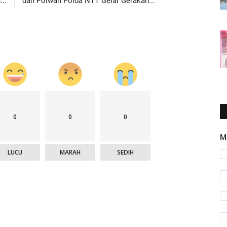
..
dan Polwan Polda NTT Gelar Gerakan...
0
0
0
M
LUCU
MARAH
SEDIH