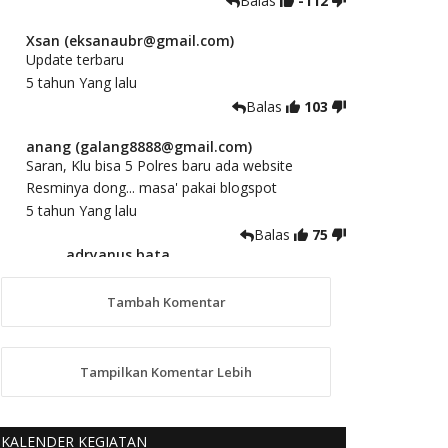
Balas
-112
Xsan (eksanaubr@gmail.com)
Update terbaru
5 tahun Yang lalu
Balas
103
anang (galang8888@gmail.com)
Saran, Klu bisa 5 Polres baru ada website
Resminya dong... masa' pakai blogspot
5 tahun Yang lalu
Balas
75
adryanus bata
(adryanusbata@gmail.com)
TKS atas saran dan masukannya, akan
Tambah Komentar
kami tindaklanjuti
5 tahun Yang lalu
88
Tampilkan Komentar Lebih
anggy (anakkaos@gmail.com)
Kami perantu bisa baca langsung terkait Pilkada
Sumba Barat Aman, Trmksih Pak Polisi
KALENDER KEGIATAN