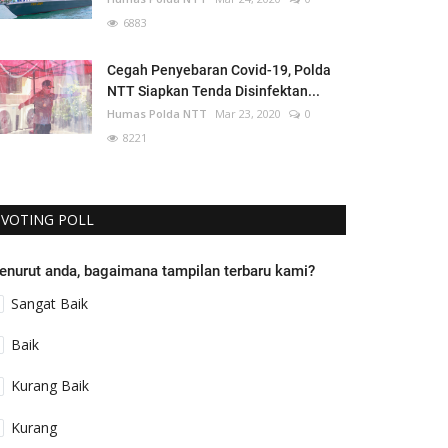
6883
Cegah Penyebaran Covid-19, Polda
NTT Siapkan Tenda Disinfektan...
Humas Polda NTT
Mar 23, 2020
0
8221
VOTING POLL
enurut anda, bagaimana tampilan terbaru kami?
Sangat Baik
Baik
Kurang Baik
Kurang