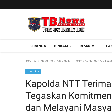
BERANDA
BINKAM
RESKRIM
LA
Beranda
Headline
Kapolda NTT Terima Kunjungan AJI, Tega
Headline
Kapolda NTT Terima
Tegaskan Komitmen 
dan Melayani Masya