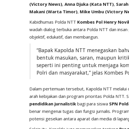
(Victory News)
,
Anna Djuka (Kata NTT)
,
Sarah
Makani (Warta Timor)
,
Mike Umbu (Victory N
Kabidhumas Polda NTT
Kombes Pol Henry Novi
wadah dialog terbuka antara Polda NTT dan insan
objektif, edukatif, dan membangun.
“Bapak Kapolda NTT menegaskan bahwa
bentuk masukan, saran, maupun kritik 
seperti ini penting untuk menjaga k
Polri dan masyarakat,” jelas Kombes P
Dalam pertemuan tersebut, Kapolda NTT melalui 
arah kebijakan dan program prioritas Polda NTT. 
pendidikan jurnalistik
bagi para siswa
SPN Pold
benar mengenai tugas dan fungsi jurnalis. Progr
potensi gesekan antara aparat dan media di lapan
Selain itu, Kapolda juga memaparkan tentang
Prog