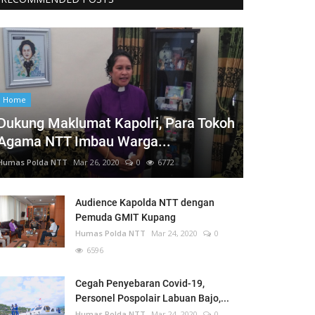
Home
Dukung Maklumat Kapolri, Para Tokoh
Agama NTT Imbau Warga...
Humas Polda NTT
Mar 26, 2020
0
6772
Audience Kapolda NTT dengan
Pemuda GMIT Kupang
Humas Polda NTT
Mar 24, 2020
0
6596
Cegah Penyebaran Covid-19,
Personel Pospolair Labuan Bajo,...
Humas Polda NTT
Mar 24, 2020
0