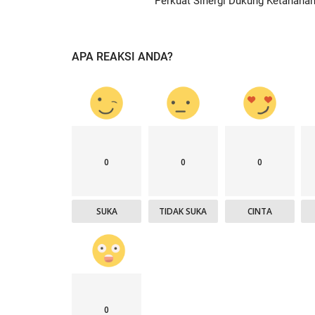
Perkuat Sinergi Dukung Ketahanan.
APA REAKSI ANDA?
0
0
0
SUKA
TIDAK SUKA
CINTA
0