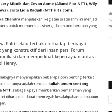
 Lery Mboik dan Zevan Aome (Aliansi Piar NTT)
,
Wily
ews)
, serta
Lidia Radjah (NTT Hits.com)
.
Mi
ka Chandra
menjelaskan, kegiatan silaturahmi ini menjadi
ma
 pers untuk memperkuat sinergi dalam pemberitaan yang
le
 Polri selalu terbuka terhadap berbagai
yang konstruktif dari insan pers. Forum
omunikasi dan memperkuat kepercayaan antara
ol Henry.
dialognya menyampaikan beberapa poin penting terkait
Salah satunya adalah rencana
kuliah umum tentang
a NTT
, sebagai upaya memberikan pemahaman yang
am ini diharapkan dapat mencegah kesalahpahaman maupun
gan.
ram Zero TPPO (Tindak Pidana Perdagangan Orang)