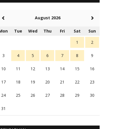
5 tahun Yang lalu
Balas
-20
August 2026
Rambu (rambu03@gmail.com)
Berita Polres Sumba Barat Mantap
Mon
Tue
Wed
Thu
Fri
Sat
Sun
5 tahun Yang lalu
Balas
16
1
2
3
4
5
6
7
8
9
10
11
12
13
14
15
16
17
18
19
20
21
22
23
24
25
26
27
28
29
30
31