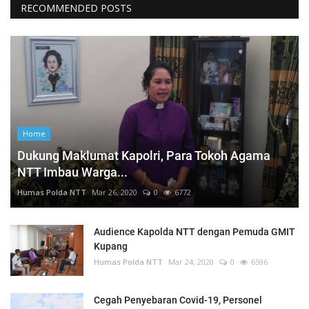
RECOMMENDED POSTS
Home
Dukung Maklumat Kapolri, Para Tokoh Agama
NTT Imbau Warga...
Humas Polda NTT
Mar 26, 2020
0
6772
Audience Kapolda NTT dengan Pemuda GMIT
Kupang
Humas Polda NTT
Mar 24, 2020
0
6596
Cegah Penyebaran Covid-19, Personel