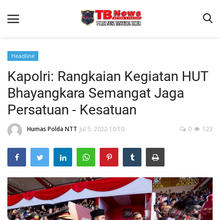
Headline
Kapolri: Rangkaian Kegiatan HUT
Beranda
Bhayangkara Semangat Jaga
Binkam
Persatuan - Kesatuan
Terms & Conditions
Humas Polda NTT
Jul 5, 2022 10:10
0
123
Reskrim
Lantas
Polisi Kita
Mitra Polisi
Giat Ops
Link Polda NTT