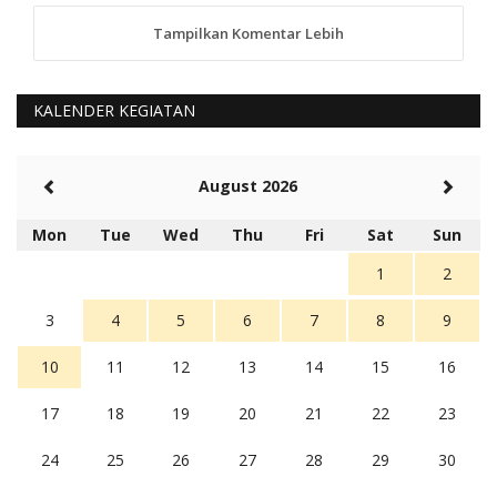
Tampilkan Komentar Lebih
anggy (anakkaos@gmail.com)
Kami perantu bisa baca langsung terkait Pilkada Sumba
Barat Aman, Trmksih Pak Polisi
5 tahun Yang lalu
KALENDER KEGIATAN
Balas
-20
Rambu (rambu03@gmail.com)
August 2026
Berita Polres Sumba Barat Mantap
5 tahun Yang lalu
Mon
Tue
Wed
Thu
Fri
Sat
Sun
Balas
16
1
2
3
4
5
6
7
8
9
10
11
12
13
14
15
16
17
18
19
20
21
22
23
24
25
26
27
28
29
30