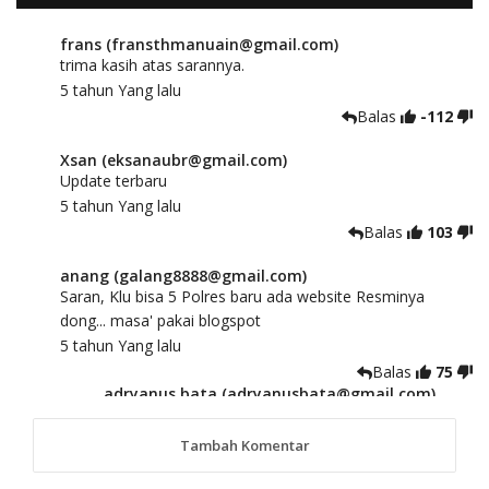
frans (fransthmanuain@gmail.com)
trima kasih atas sarannya.
5 tahun Yang lalu
Balas
-112
Xsan (eksanaubr@gmail.com)
Update terbaru
5 tahun Yang lalu
Balas
103
anang (galang8888@gmail.com)
Saran, Klu bisa 5 Polres baru ada website Resminya
dong... masa' pakai blogspot
5 tahun Yang lalu
Balas
75
adryanus bata (adryanusbata@gmail.com)
TKS atas saran dan masukannya, akan kami
tindaklanjuti
Tambah Komentar
5 tahun Yang lalu
88