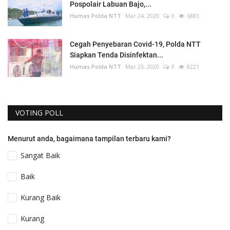
Pospolair Labuan Bajo,...
Humas Polda NTT
Mar 24, 2020
0
6883
Cegah Penyebaran Covid-19, Polda NTT
Siapkan Tenda Disinfektan...
Humas Polda NTT
Mar 23, 2020
0
8221
VOTING POLL
Menurut anda, bagaimana tampilan terbaru kami?
Sangat Baik
Baik
Kurang Baik
Kurang