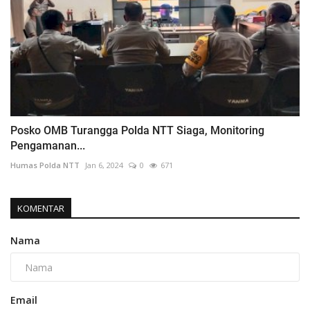
Posko OMB Turangga Polda NTT Siaga, Monitoring
Pengamanan...
Humas Polda NTT
Jan 6, 2024
0
671
KOMENTAR
Nama
Email