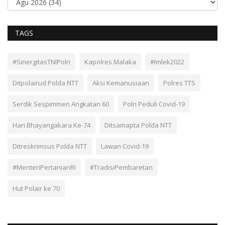
TAGS
#SinergitasTNIPolri
Kapolres Malaka
#Imlek2022
Ditpolairud Polda NTT
Aksi Kemanusiaan
Polres TTS
Serdik Sespimmen Angkatan 60
Polri Peduli Covid-19
Hari Bhayangakara Ke-74
Ditsamapta Polda NTT
Ditreskrimsus Polda NTT
Lawan Covid-19
#MenteriPertanianRI
#TradisiPembaretan
Hut Polair ke 70