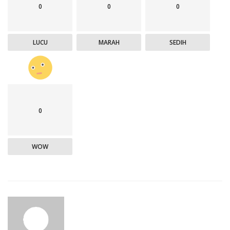
0
0
0
LUCU
MARAH
SEDIH
0
WOW