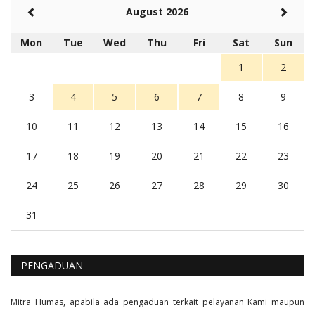
Rambu (rambu03@gmail.com)
August 2026
Berita Polres Sumba Barat Mantap
5 tahun Yang lalu
Mon
Tue
Wed
Thu
Fri
Sat
Sun
Balas
16
1
2
3
4
5
6
7
8
9
10
11
12
13
14
15
16
17
18
19
20
21
22
23
24
25
26
27
28
29
30
31
PENGADUAN
Mitra Humas, apabila ada pengaduan terkait pelayanan Kami maupun