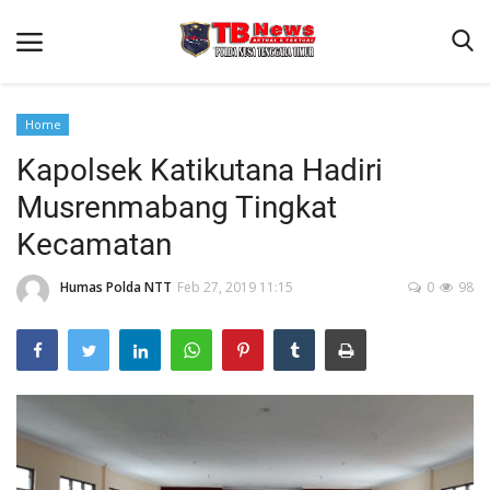
Home
Kapolsek Katikutana Hadiri
Beranda
Musrenmabang Tingkat
Binkam
Kecamatan
Terms & Conditions
Humas Polda NTT
Feb 27, 2019 11:15
0
98
Reskrim
Lantas
Polisi Kita
Mitra Polisi
Giat Ops
Link Polda NTT