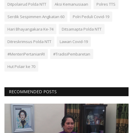
Ditpolairud Polda NTT
Aksi Kemanusiaan
Polres TTS
Serdik Sespimmen Angkatan 60
Polri Peduli Covid-19
Hari Bhayangakara Ke-74
Ditsamapta Polda NTT
Ditreskrimsus Polda NTT
Lawan Covid-19
#MenteriPertanianRI
#TradisiPembaretan
Hut Polair ke 70
RECOMMENDED POSTS