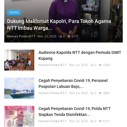
Home
Dukung Maklumat Kapolri, Para Tokoh Agama
NTT Imbau Warga...
Humas Polda NTT
Mar 26, 2020
0
6772
Audience Kapolda NTT dengan Pemuda GMIT
Kupang
Humas Polda NTT
Mar 24, 2020
0
6596
Cegah Penyebaran Covid-19, Personel
Pospolair Labuan Bajo,...
Humas Polda NTT
Mar 24, 2020
0
6883
Cegah Penyebaran Covid-19, Polda NTT
Siapkan Tenda Disinfektan...
Humas Polda NTT
Mar 23, 2020
0
8221