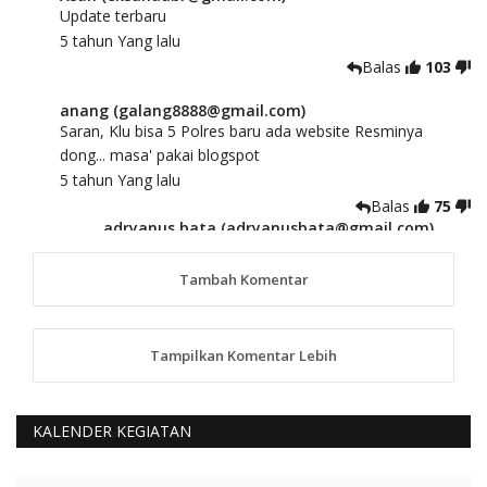
Update terbaru
5 tahun Yang lalu
Balas
103
anang (galang8888@gmail.com)
Saran, Klu bisa 5 Polres baru ada website Resminya
dong... masa' pakai blogspot
5 tahun Yang lalu
Balas
75
adryanus bata (adryanusbata@gmail.com)
TKS atas saran dan masukannya, akan kami
tindaklanjuti
Tambah Komentar
5 tahun Yang lalu
88
Tampilkan Komentar Lebih
anggy (anakkaos@gmail.com)
Kami perantu bisa baca langsung terkait Pilkada Sumba
Barat Aman, Trmksih Pak Polisi
5 tahun Yang lalu
KALENDER KEGIATAN
Balas
-20