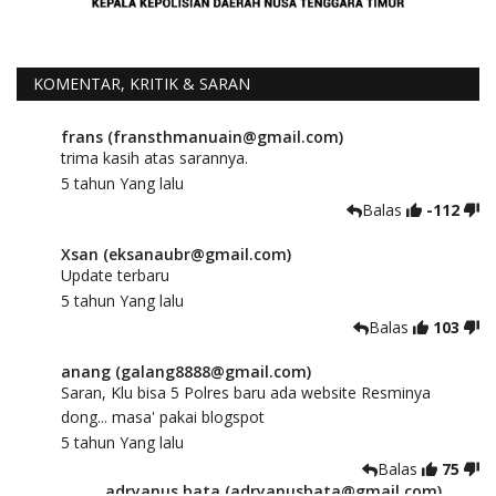
KOMENTAR, KRITIK & SARAN
frans (fransthmanuain@gmail.com)
trima kasih atas sarannya.
5 tahun Yang lalu
Balas
-112
Xsan (eksanaubr@gmail.com)
Update terbaru
5 tahun Yang lalu
Balas
103
anang (galang8888@gmail.com)
Saran, Klu bisa 5 Polres baru ada website Resminya
dong... masa' pakai blogspot
5 tahun Yang lalu
Balas
75
adryanus bata (adryanusbata@gmail.com)