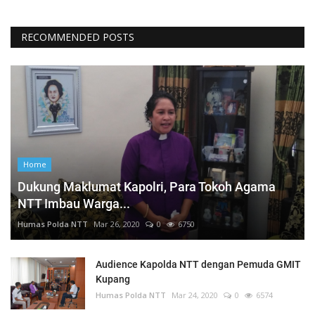
RECOMMENDED POSTS
Home
Dukung Maklumat Kapolri, Para Tokoh Agama
NTT Imbau Warga...
Humas Polda NTT
Mar 26, 2020
0
6750
Audience Kapolda NTT dengan Pemuda GMIT
Kupang
Humas Polda NTT
Mar 24, 2020
0
6574