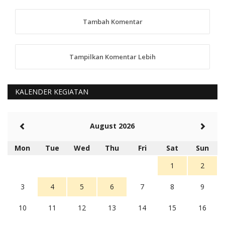
TKS atas saran dan masukannya, akan kami
tindaklanjuti
Tambah Komentar
5 tahun Yang lalu
88
Tampilkan Komentar Lebih
anggy (anakkaos@gmail.com)
Kami perantu bisa baca langsung terkait Pilkada Sumba
Barat Aman, Trmksih Pak Polisi
5 tahun Yang lalu
KALENDER KEGIATAN
Balas
-20
Rambu (rambu03@gmail.com)
August 2026
Berita Polres Sumba Barat Mantap
5 tahun Yang lalu
Mon
Tue
Wed
Thu
Fri
Sat
Sun
Balas
16
1
2
3
4
5
6
7
8
9
10
11
12
13
14
15
16