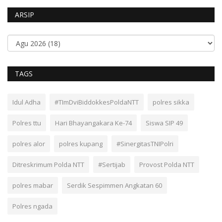
ARSIP
TAGS
Idul Adha
#TImDviBiddokkesPoldaNTT
polres sikka
Polres ttu
Hari Bhayangakara Ke-74
Siswa SIP 49
polres alor
polres kupang
#SinergitasTNIPolri
Ditreskrimum Polda NTT
#Sertijab
Provost Polda NTT
polres mabar
Serdik Sespimmen Angkatan 60
Polres ngada