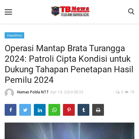
Headline
Operasi Mantap Brata Turangga
Beranda
2024: Patroli Cipta Kondisi untuk
Binkam
Dukung Tahapan Penetapan Hasil
Terms & Conditions
Pemilu 2024
Reskrim
Humas Polda NTT
Apr 19, 2024 08:33
0
78
Lantas
Polisi Kita
Mitra Polisi
Giat Ops
Link Polda NTT