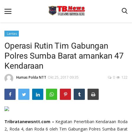
Lantas
Operasi Rutin Tim Gabungan
Beranda
Polres Sumba Barat amankan 47
Binkam
Kendaraan
Terms & Conditions
Humas Polda NTT
Okt 25, 2017 09:35
0
122
Reskrim
Lantas
Polisi Kita
Mitra Polisi
Giat Ops
Tribratanewsntt.com –
Kegiatan Penertiban Kendaraan Roda
2, Roda 4, dan Roda 6 oleh Tim Gabungan Polres Sumba Barat
Link Polda NTT