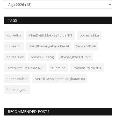
TAGS
Idul Adha
#TImDviBiddokkesPoldaNTT
polres sikka
Polres ttu
Hari Bhayangakara Ke-74
Siswa SIP 49
polres alor
polres kupang
#SinergitasTNIPolri
Ditreskrimum Polda NTT
#Sertijab
Provost Polda NTT
polres mabar
Serdik Sespimmen Angkatan 60
Polres ngada
RECOMMENDED POSTS