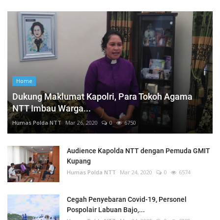
Home
Dukung Maklumat Kapolri, Para Tokoh Agama
NTT Imbau Warga...
Humas Polda NTT
Mar 26, 2020
0
6750
Audience Kapolda NTT dengan Pemuda GMIT
Kupang
Humas Polda NTT
Mar 24, 2020
0
6574
Cegah Penyebaran Covid-19, Personel
Pospolair Labuan Bajo,...