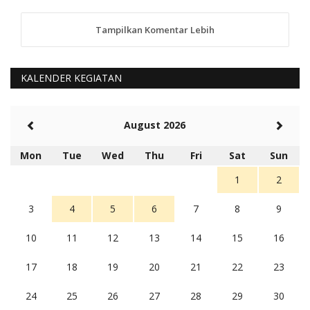
Tampilkan Komentar Lebih
anggy (anakkaos@gmail.com)
Kami perantu bisa baca langsung terkait Pilkada Sumba
Barat Aman, Trmksih Pak Polisi
5 tahun Yang lalu
KALENDER KEGIATAN
Balas
-20
Rambu (rambu03@gmail.com)
August 2026
Berita Polres Sumba Barat Mantap
5 tahun Yang lalu
Mon
Tue
Wed
Thu
Fri
Sat
Sun
Balas
16
1
2
3
4
5
6
7
8
9
10
11
12
13
14
15
16
17
18
19
20
21
22
23
24
25
26
27
28
29
30