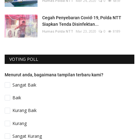
Humas Polda NTT
Mar 24, 2020
0
6859
Cegah Penyebaran Covid-19, Polda NTT
Siapkan Tenda Disinfektan...
Humas Polda NTT
Mar 23, 2020
0
8189
VOTING POLL
Menurut anda, bagaimana tampilan terbaru kami?
Sangat Baik
Baik
Kurang Baik
Kurang
Sangat Kurang