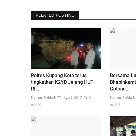
RELATED POSTING
Polres Kupang Kota terus
Bersama Lu
tingkatkan K2YD Jelang HUT
Bhabinkamt
RI...
Gotong...
Humas Polda NTT
Agu 9, 2017
0
Humas Polda 
890
895