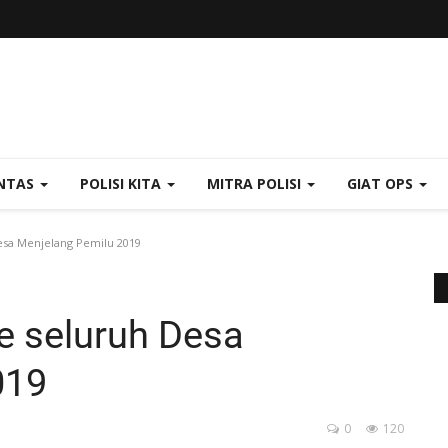
NTAS
POLISI KITA
MITRA POLISI
GIAT OPS
esa Menjelang Pemilu 2019
e seluruh Desa
019
0
120