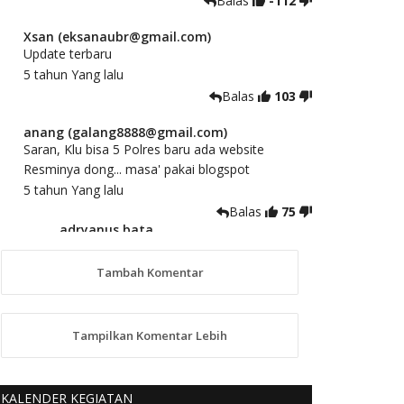
Balas
-112
Xsan (eksanaubr@gmail.com)
Update terbaru
5 tahun Yang lalu
Balas
103
anang (galang8888@gmail.com)
Saran, Klu bisa 5 Polres baru ada website
Resminya dong... masa' pakai blogspot
5 tahun Yang lalu
Balas
75
adryanus bata
(adryanusbata@gmail.com)
TKS atas saran dan masukannya, akan
Tambah Komentar
kami tindaklanjuti
5 tahun Yang lalu
88
Tampilkan Komentar Lebih
anggy (anakkaos@gmail.com)
Kami perantu bisa baca langsung terkait Pilkada
Sumba Barat Aman, Trmksih Pak Polisi
KALENDER KEGIATAN