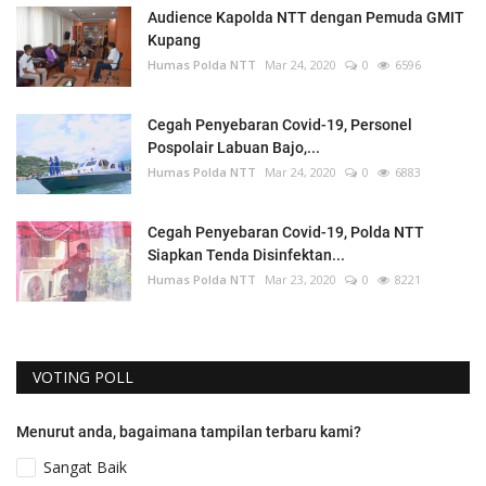
Audience Kapolda NTT dengan Pemuda GMIT
Kupang
Humas Polda NTT
Mar 24, 2020
0
6596
Cegah Penyebaran Covid-19, Personel
Pospolair Labuan Bajo,...
Humas Polda NTT
Mar 24, 2020
0
6883
Cegah Penyebaran Covid-19, Polda NTT
Siapkan Tenda Disinfektan...
Humas Polda NTT
Mar 23, 2020
0
8221
VOTING POLL
Menurut anda, bagaimana tampilan terbaru kami?
Sangat Baik