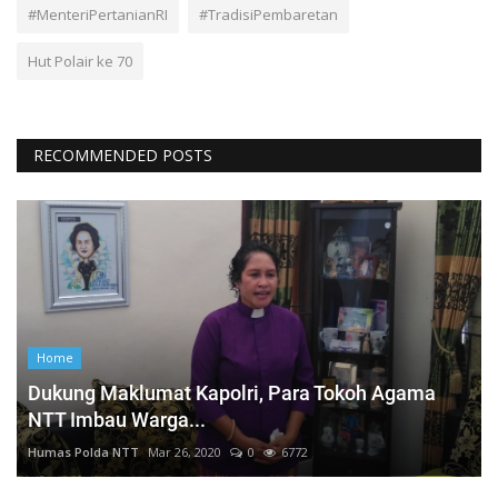
#MenteriPertanianRI
#TradisiPembaretan
Hut Polair ke 70
RECOMMENDED POSTS
Home
Dukung Maklumat Kapolri, Para Tokoh Agama
NTT Imbau Warga...
Humas Polda NTT
Mar 26, 2020
0
6772