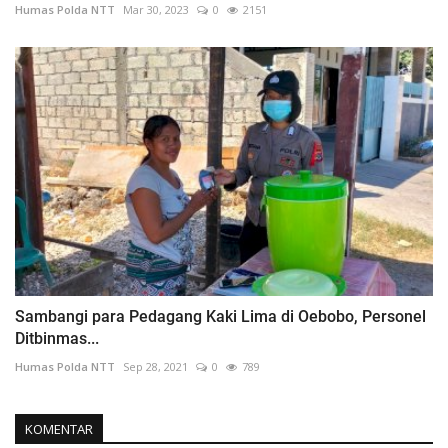
Humas Polda NTT
Mar 30, 2023
0
2151
Sambangi para Pedagang Kaki Lima di Oebobo, Personel
Ditbinmas...
Humas Polda NTT
Sep 28, 2021
0
789
KOMENTAR