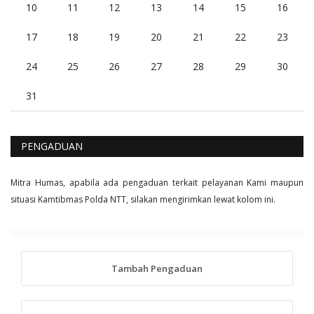
10
11
12
13
14
15
16
17
18
19
20
21
22
23
24
25
26
27
28
29
30
31
PENGADUAN
Mitra Humas, apabila ada pengaduan terkait pelayanan Kami maupun
situasi Kamtibmas Polda NTT, silakan mengirimkan lewat kolom ini.
Tambah Pengaduan