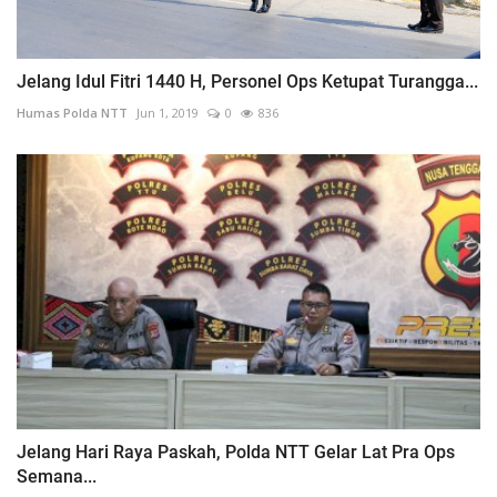
Jelang Idul Fitri 1440 H, Personel Ops Ketupat Turangga...
Humas Polda NTT
Jun 1, 2019
0
836
Jelang Hari Raya Paskah, Polda NTT Gelar Lat Pra Ops
Semana...