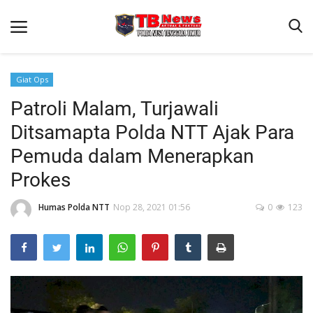
Giat Ops
Patroli Malam, Turjawali
Beranda
Ditsamapta Polda NTT Ajak Para
Binkam
Pemuda dalam Menerapkan
Terms & Conditions
Prokes
Reskrim
Humas Polda NTT
Nop 28, 2021 01:56
0
123
Lantas
Polisi Kita
Mitra Polisi
Giat Ops
Link Polda NTT