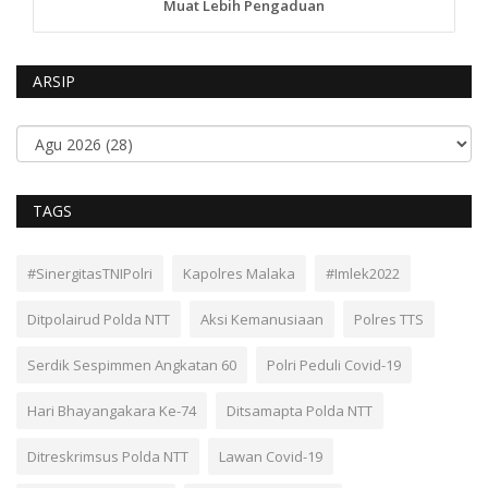
Muat Lebih Pengaduan
ARSIP
TAGS
#SinergitasTNIPolri
Kapolres Malaka
#Imlek2022
Ditpolairud Polda NTT
Aksi Kemanusiaan
Polres TTS
Serdik Sespimmen Angkatan 60
Polri Peduli Covid-19
Hari Bhayangakara Ke-74
Ditsamapta Polda NTT
Ditreskrimsus Polda NTT
Lawan Covid-19