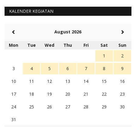
Barat Aman, Trmksih Pak Polisi
5 tahun Yang lalu
KALENDER KEGIATAN
Balas
-20
Rambu (rambu03@gmail.com)
August 2026
Berita Polres Sumba Barat Mantap
5 tahun Yang lalu
Mon
Tue
Wed
Thu
Fri
Sat
Sun
Balas
16
1
2
3
4
5
6
7
8
9
10
11
12
13
14
15
16
17
18
19
20
21
22
23
24
25
26
27
28
29
30
31