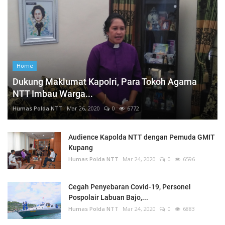
Home
Dukung Maklumat Kapolri, Para Tokoh Agama
NTT Imbau Warga...
Humas Polda NTT
Mar 26, 2020
0
6772
Audience Kapolda NTT dengan Pemuda GMIT
Kupang
Humas Polda NTT
Mar 24, 2020
0
6596
Cegah Penyebaran Covid-19, Personel
Pospolair Labuan Bajo,...
Humas Polda NTT
Mar 24, 2020
0
6883