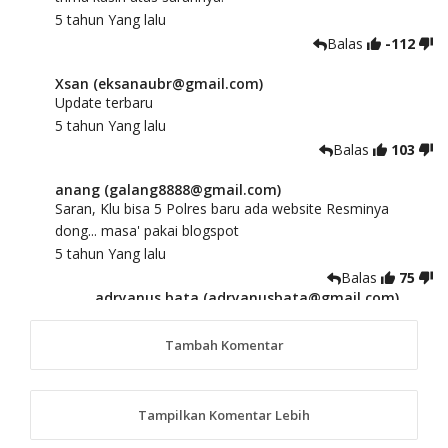
5 tahun Yang lalu
Balas
-112
Xsan (eksanaubr@gmail.com)
Update terbaru
5 tahun Yang lalu
Balas
103
anang (galang8888@gmail.com)
Saran, Klu bisa 5 Polres baru ada website Resminya
dong... masa' pakai blogspot
5 tahun Yang lalu
Balas
75
adryanus bata (adryanusbata@gmail.com)
TKS atas saran dan masukannya, akan kami
tindaklanjuti
Tambah Komentar
5 tahun Yang lalu
88
Tampilkan Komentar Lebih
anggy (anakkaos@gmail.com)
Kami perantu bisa baca langsung terkait Pilkada Sumba