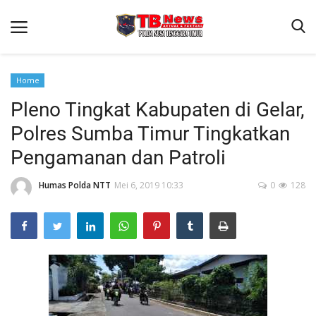
Home
Pleno Tingkat Kabupaten di Gelar,
Beranda
Polres Sumba Timur Tingkatkan
Binkam
Pengamanan dan Patroli
Terms & Conditions
Humas Polda NTT
Mei 6, 2019 10:33
0
128
Reskrim
Lantas
Polisi Kita
Mitra Polisi
Giat Ops
Link Polda NTT