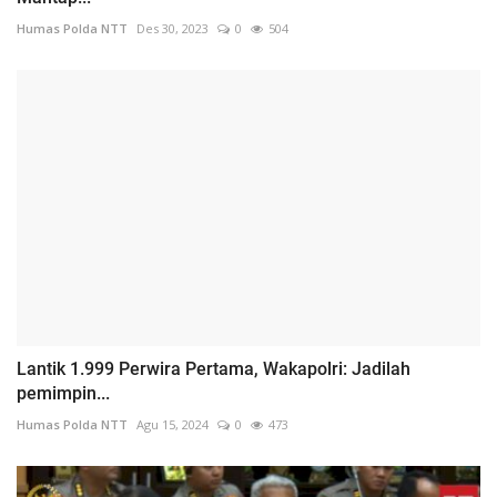
Humas Polda NTT
Des 30, 2023
0
504
Lantik 1.999 Perwira Pertama, Wakapolri: Jadilah
pemimpin...
Humas Polda NTT
Agu 15, 2024
0
473