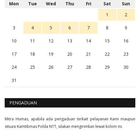
5 tahun Yang lalu
Mon
Tue
Wed
Thu
Fri
Sat
Sun
Balas
16
1
2
3
4
5
6
7
8
9
10
11
12
13
14
15
16
17
18
19
20
21
22
23
24
25
26
27
28
29
30
31
PENGADUAN
Mitra Humas, apabila ada pengaduan terkait pelayanan Kami maupun
situasi Kamtibmas Polda NTT, silakan mengirimkan lewat kolom ini.