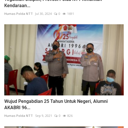
Kendaraan...
Humas Polda NTT
Jul 30, 2024
0
1691
Wujud Pengabdian 25 Tahun Untuk Negeri, Alumni
AKABRI 96...
Humas Polda NTT
Sep 9, 2021
0
826