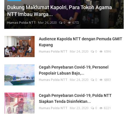
Dukung Maklumat Kapolri, Para Tokoh Agama
NTT Imbau Warga...
Humas Polda NTT
Mar 26, 2020
0
6772
Audience Kapolda NTT dengan Pemuda GMIT
Kupang
Humas Polda NTT
Mar 24, 2020
0
6596
Cegah Penyebaran Covid-19, Personel
Pospolair Labuan Bajo,...
Humas Polda NTT
Mar 24, 2020
0
6883
Cegah Penyebaran Covid-19, Polda NTT
Siapkan Tenda Disinfektan...
Humas Polda NTT
Mar 23, 2020
0
8221