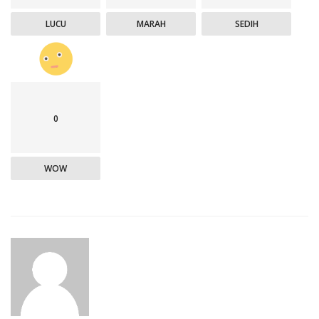
LUCU
MARAH
SEDIH
0
WOW