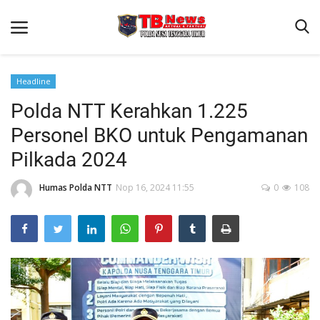
Headline
Polda NTT Kerahkan 1.225
Beranda
Personel BKO untuk Pengamanan
Binkam
Pilkada 2024
Terms & Conditions
Humas Polda NTT
Nop 16, 2024 11:55
0
108
Reskrim
Lantas
Polisi Kita
Mitra Polisi
Giat Ops
Link Polda NTT