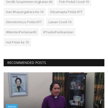
Serdik Sespimmen Angkatan 60
Polri Peduli Covid-19
Hari Bhayangakara Ke-74
Ditsamapta Polda NTT
Ditreskrimsus Polda NTT
Lawan Covid-19
#MenteriPertanianRI
#TradisiPembaretan
Hut Polair ke 70
RECOMMENDED POSTS
Home