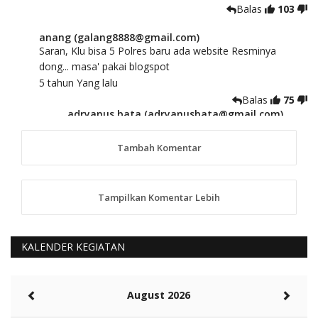
Balas
103
anang (galang8888@gmail.com)
Saran, Klu bisa 5 Polres baru ada website Resminya
dong... masa' pakai blogspot
5 tahun Yang lalu
Balas
75
adryanus bata (adryanusbata@gmail.com)
TKS atas saran dan masukannya, akan kami
tindaklanjuti
Tambah Komentar
5 tahun Yang lalu
88
Tampilkan Komentar Lebih
anggy (anakkaos@gmail.com)
Kami perantu bisa baca langsung terkait Pilkada Sumba
Barat Aman, Trmksih Pak Polisi
5 tahun Yang lalu
KALENDER KEGIATAN
Balas
-20
Rambu (rambu03@gmail.com)
August 2026
Berita Polres Sumba Barat Mantap