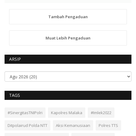
Tambah Pengaduan
Muat Lebih Pengaduan
ARSIP
TAGS
#SinergitasTNIPolri
Kapolres Malaka
#Imlek2022
Ditpolairud Polda NTT
Aksi Kemanusiaan
Polres TTS