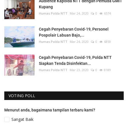
Audience Kapolda NTT dengan Pemuda GMIT
Kupang
Humas Polda NTT
Mar 24, 2020
0
6574
Cegah Penyebaran Covid-19, Personel
Pospolair Labuan Bajo,...
Humas Polda NTT
Mar 24, 2020
0
6859
Cegah Penyebaran Covid-19, Polda NTT
Siapkan Tenda Disinfektan...
Humas Polda NTT
Mar 23, 2020
0
8189
VOTING POLL
Menurut anda, bagaimana tampilan terbaru kami?
Sangat Baik