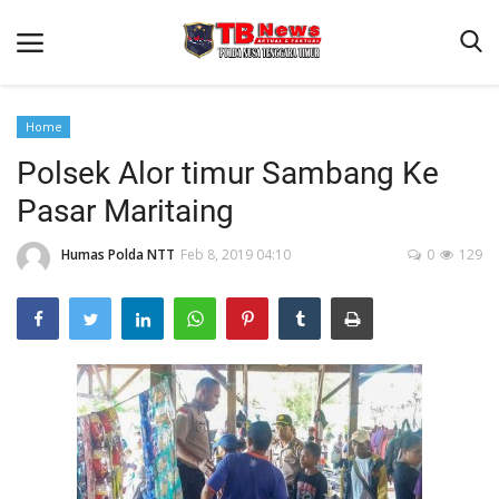
Home
Polsek Alor timur Sambang Ke
Beranda
Pasar Maritaing
Binkam
Terms & Conditions
Humas Polda NTT
Feb 8, 2019 04:10
0
129
Reskrim
Lantas
Polisi Kita
Mitra Polisi
Giat Ops
Link Polda NTT