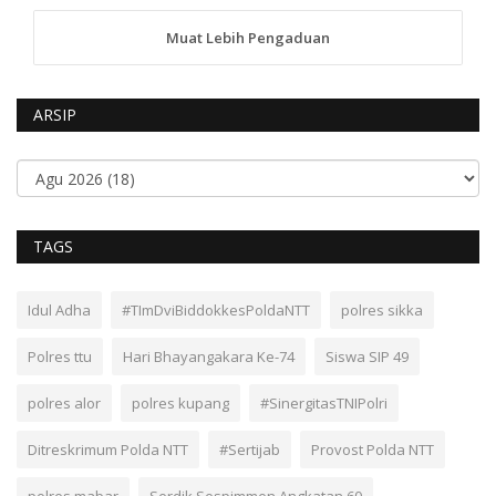
Muat Lebih Pengaduan
ARSIP
TAGS
Idul Adha
#TImDviBiddokkesPoldaNTT
polres sikka
Polres ttu
Hari Bhayangakara Ke-74
Siswa SIP 49
polres alor
polres kupang
#SinergitasTNIPolri
Ditreskrimum Polda NTT
#Sertijab
Provost Polda NTT