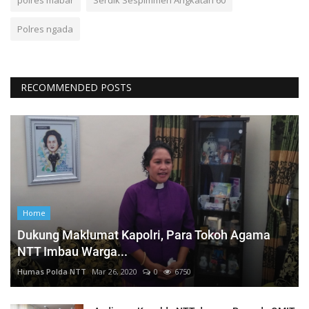
polres mabar
Serdik Sespimmen Angkatan 60
Polres ngada
RECOMMENDED POSTS
Home
Dukung Maklumat Kapolri, Para Tokoh Agama
NTT Imbau Warga...
Humas Polda NTT
Mar 26, 2020
0
6750