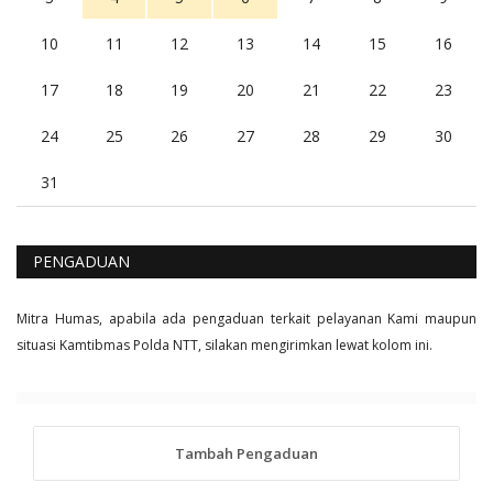
10
11
12
13
14
15
16
17
18
19
20
21
22
23
24
25
26
27
28
29
30
31
PENGADUAN
Mitra Humas, apabila ada pengaduan terkait pelayanan Kami maupun
situasi Kamtibmas Polda NTT, silakan mengirimkan lewat kolom ini.
Tambah Pengaduan