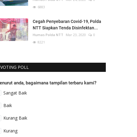
6883
Cegah Penyebaran Covid-19, Polda
NTT Siapkan Tenda Disinfektan...
Humas Polda NTT
Mar 23, 2020
0
8221
VOTING POLL
enurut anda, bagaimana tampilan terbaru kami?
Sangat Baik
Baik
Kurang Baik
Kurang