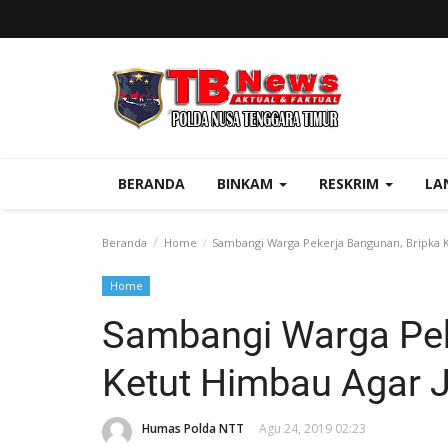
BERANDA
BINKAM
RESKRIM
LA
Beranda
Home
Sambangi Warga Pekerja Bangunan, Bripka K
Home
Sambangi Warga Pek
Ketut Himbau Agar 
Humas Polda NTT
Agu 24, 2019 02:23