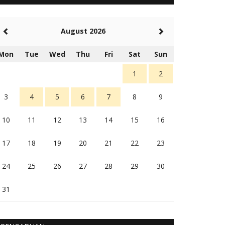
5 tahun Yang lalu
Balas
-20
August 2026
Rambu (rambu03@gmail.com)
Berita Polres Sumba Barat Mantap
Mon
Tue
Wed
Thu
Fri
Sat
Sun
5 tahun Yang lalu
Balas
16
1
2
3
4
5
6
7
8
9
10
11
12
13
14
15
16
17
18
19
20
21
22
23
24
25
26
27
28
29
30
31