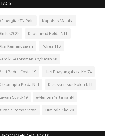
TAGS
#SinergitasTNIPolri
Kapolres Malaka
#Imlek2022
Ditpolairud Polda NTT
Aksi Kemanusiaan
Polres TTS
Serdik Sespimmen Angkatan 60
Polri Peduli Covid-19
Hari Bhayangakara Ke-74
Ditsamapta Polda NTT
Ditreskrimsus Polda NTT
Lawan Covid-19
#MenteriPertanianRI
#TradisiPembaretan
Hut Polair ke 70
RECOMMENDED POSTS