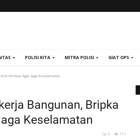
NTAS
POLISI KITA
MITRA POLISI
GIAT OPS
etut Himbau Agar Jaga Keselamatan
erja Bangunan, Bripka
Jaga Keselamatan
0
117