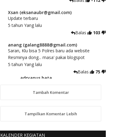
Balas
-112
Xsan (eksanaubr@gmail.com)
Update terbaru
5 tahun Yang lalu
Balas
103
anang (galang8888@gmail.com)
Saran, Klu bisa 5 Polres baru ada website
Resminya dong... masa' pakai blogspot
5 tahun Yang lalu
Balas
75
adryanus bata
(adryanusbata@gmail.com)
TKS atas saran dan masukannya, akan
Tambah Komentar
kami tindaklanjuti
5 tahun Yang lalu
88
Tampilkan Komentar Lebih
anggy (anakkaos@gmail.com)
Kami perantu bisa baca langsung terkait Pilkada
Sumba Barat Aman, Trmksih Pak Polisi
KALENDER KEGIATAN