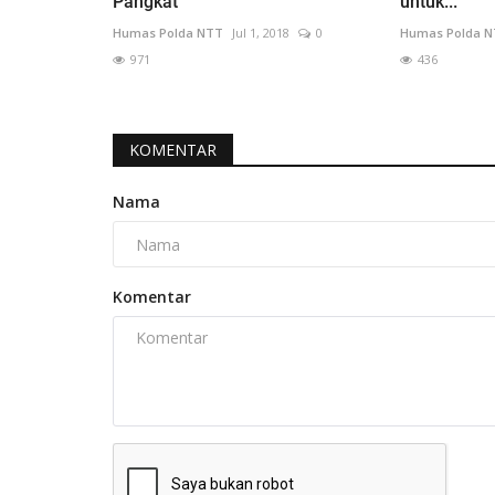
Pangkat
untuk...
Humas Polda NTT
Jul 1, 2018
0
Humas Polda 
971
436
KOMENTAR
Nama
Komentar