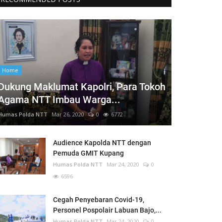
Home
Dukung Maklumat Kapolri, Para Tokoh
Agama NTT Imbau Warga...
Humas Polda NTT
Mar 26, 2020
0
6772
Audience Kapolda NTT dengan
Pemuda GMIT Kupang
Humas Polda NTT
Mar 24, 2020
0
6596
Cegah Penyebaran Covid-19,
Personel Pospolair Labuan Bajo,...
Humas Polda NTT
Mar 24, 2020
0