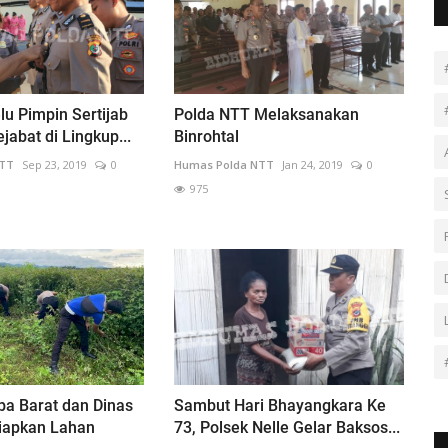
lu Pimpin Sertijab
Polda NTT Melaksanakan
jabat di Lingkup...
Binrohtal
NTT
Sep 23, 2019
0
Humas Polda NTT
Jan 24, 2019
0
975
ba Barat dan Dinas
Sambut Hari Bhayangkara Ke
Siapkan Lahan
73, Polsek Nelle Gelar Baksos...