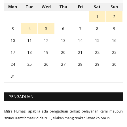
5 tahun Yang lalu
Mon
Tue
Wed
Thu
Fri
Sat
Sun
Balas
16
1
2
3
4
5
6
7
8
9
10
11
12
13
14
15
16
17
18
19
20
21
22
23
24
25
26
27
28
29
30
31
PENGADUAN
Mitra Humas, apabila ada pengaduan terkait pelayanan Kami maupun
situasi Kamtibmas Polda NTT, silakan mengirimkan lewat kolom ini.