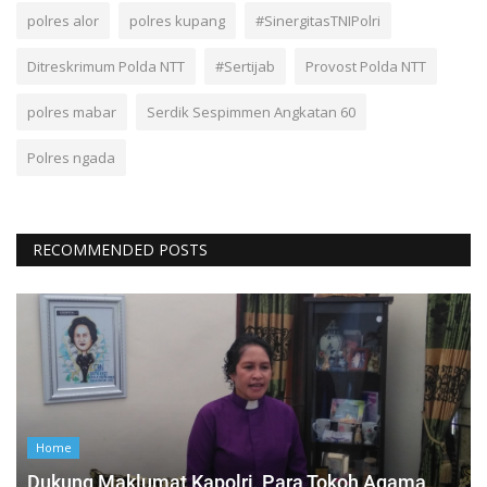
polres alor
polres kupang
#SinergitasTNIPolri
Ditreskrimum Polda NTT
#Sertijab
Provost Polda NTT
polres mabar
Serdik Sespimmen Angkatan 60
Polres ngada
RECOMMENDED POSTS
Home
Dukung Maklumat Kapolri, Para Tokoh Agama