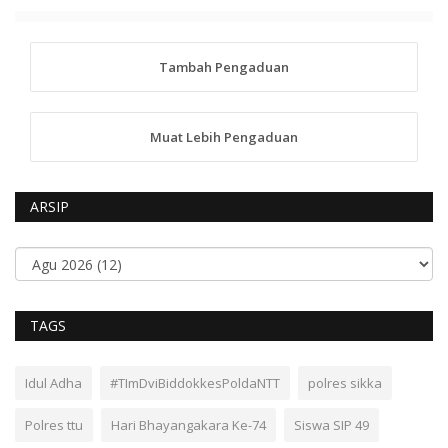
Tambah Pengaduan
Muat Lebih Pengaduan
ARSIP
TAGS
Idul Adha
#TImDviBiddokkesPoldaNTT
polres sikka
Polres ttu
Hari Bhayangakara Ke-74
Siswa SIP 49