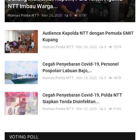
NTT Imbau Warga...
Humas Polda NTT
Mar 26, 2020
0
6750
Audience Kapolda NTT dengan Pemuda GMIT
Kupang
Humas Polda NTT
Mar 24, 2020
0
6574
Cegah Penyebaran Covid-19, Personel
Pospolair Labuan Bajo,...
Humas Polda NTT
Mar 24, 2020
0
6859
Cegah Penyebaran Covid-19, Polda NTT
Siapkan Tenda Disinfektan...
Humas Polda NTT
Mar 23, 2020
0
8189
VOTING POLL