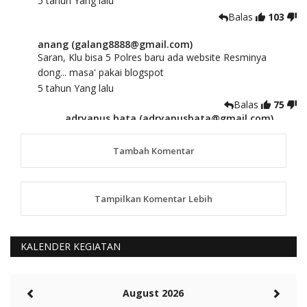
5 tahun Yang lalu
Balas
103
anang (galang8888@gmail.com)
Saran, Klu bisa 5 Polres baru ada website Resminya
dong... masa' pakai blogspot
5 tahun Yang lalu
Balas
75
adryanus bata (adryanusbata@gmail.com)
TKS atas saran dan masukannya, akan kami
tindaklanjuti
Tambah Komentar
5 tahun Yang lalu
88
Tampilkan Komentar Lebih
anggy (anakkaos@gmail.com)
Kami perantu bisa baca langsung terkait Pilkada Sumba
Barat Aman, Trmksih Pak Polisi
5 tahun Yang lalu
KALENDER KEGIATAN
Balas
-20
Rambu (rambu03@gmail.com)
August 2026
Berita Polres Sumba Barat Mantap