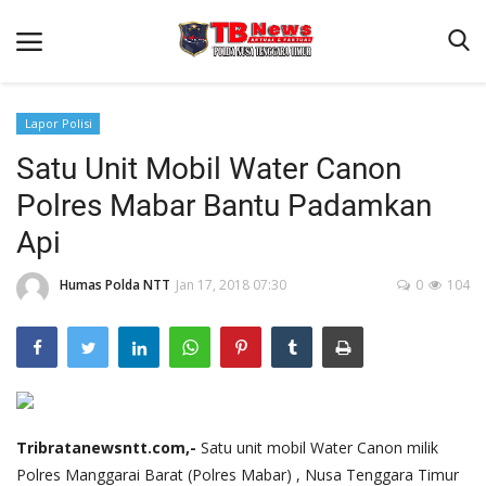
Lapor Polisi
Satu Unit Mobil Water Canon
Beranda
Polres Mabar Bantu Padamkan
Binkam
Api
Terms & Conditions
Humas Polda NTT
Jan 17, 2018 07:30
0
104
Reskrim
Lantas
Polisi Kita
Mitra Polisi
Giat Ops
Tribratanewsntt.com,-
Satu unit mobil Water Canon milik
Polres Manggarai Barat (Polres Mabar) , Nusa Tenggara Timur
Link Polda NTT