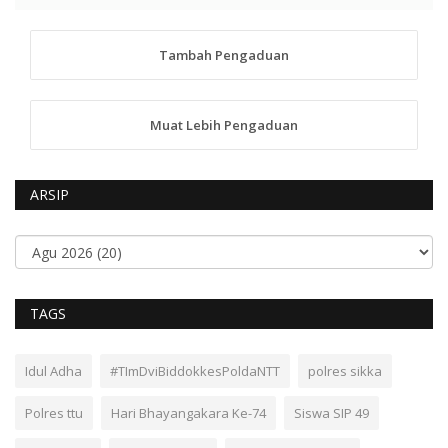
Tambah Pengaduan
Muat Lebih Pengaduan
ARSIP
TAGS
Idul Adha
#TImDviBiddokkesPoldaNTT
polres sikka
Polres ttu
Hari Bhayangakara Ke-74
Siswa SIP 49