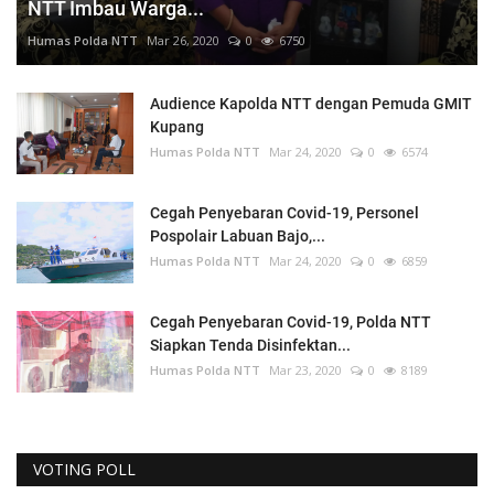
NTT Imbau Warga...
Humas Polda NTT
Mar 26, 2020
0
6750
Audience Kapolda NTT dengan Pemuda GMIT
Kupang
Humas Polda NTT
Mar 24, 2020
0
6574
Cegah Penyebaran Covid-19, Personel
Pospolair Labuan Bajo,...
Humas Polda NTT
Mar 24, 2020
0
6859
Cegah Penyebaran Covid-19, Polda NTT
Siapkan Tenda Disinfektan...
Humas Polda NTT
Mar 23, 2020
0
8189
VOTING POLL