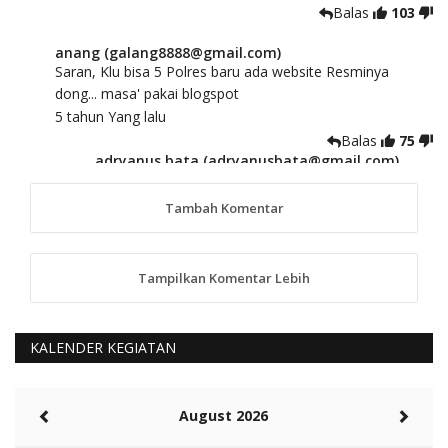
Balas
103
anang (galang8888@gmail.com)
Saran, Klu bisa 5 Polres baru ada website Resminya
dong... masa' pakai blogspot
5 tahun Yang lalu
Balas
75
adryanus bata (adryanusbata@gmail.com)
TKS atas saran dan masukannya, akan kami
tindaklanjuti
Tambah Komentar
5 tahun Yang lalu
88
Tampilkan Komentar Lebih
anggy (anakkaos@gmail.com)
Kami perantu bisa baca langsung terkait Pilkada Sumba
Barat Aman, Trmksih Pak Polisi
5 tahun Yang lalu
KALENDER KEGIATAN
Balas
-20
Rambu (rambu03@gmail.com)
August 2026
Berita Polres Sumba Barat Mantap