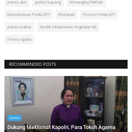
polres alor
polres kupang
#SinergitasTNIPolri
Ditreskrimum Polda NTT
#Sertijab
Provost Polda NTT
polres mabar
Serdik Sespimmen Angkatan 60
Polres ngada
RECOMMENDED POSTS
Home
Dukung Maklumat Kapolri, Para Tokoh Agama