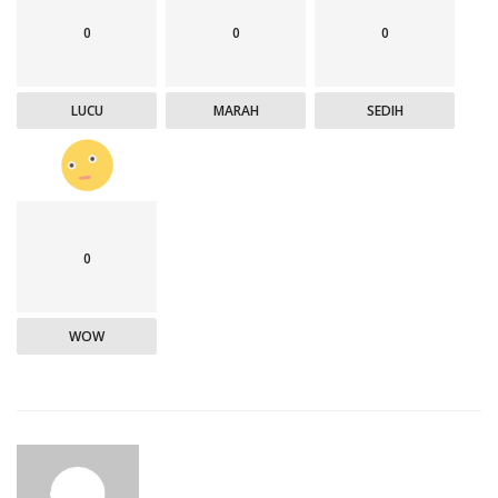
0
0
0
LUCU
MARAH
SEDIH
0
WOW