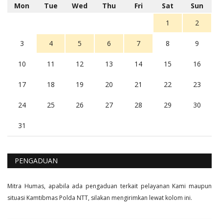
5 tahun Yang lalu
Mon
Tue
Wed
Thu
Fri
Sat
Sun
Balas
16
1
2
3
4
5
6
7
8
9
10
11
12
13
14
15
16
17
18
19
20
21
22
23
24
25
26
27
28
29
30
31
PENGADUAN
Mitra Humas, apabila ada pengaduan terkait pelayanan Kami maupun
situasi Kamtibmas Polda NTT, silakan mengirimkan lewat kolom ini.