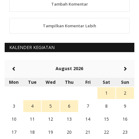
tindaklanjuti
Tambah Komentar
5 tahun Yang lalu
88
Tampilkan Komentar Lebih
anggy (anakkaos@gmail.com)
Kami perantu bisa baca langsung terkait Pilkada Sumba
Barat Aman, Trmksih Pak Polisi
5 tahun Yang lalu
KALENDER KEGIATAN
Balas
-20
Rambu (rambu03@gmail.com)
August 2026
Berita Polres Sumba Barat Mantap
5 tahun Yang lalu
Mon
Tue
Wed
Thu
Fri
Sat
Sun
Balas
16
1
2
3
4
5
6
7
8
9
10
11
12
13
14
15
16
17
18
19
20
21
22
23