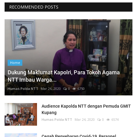
RECOMMENDED POSTS
Home
Dukung Maklumat Kapolri, Para Tokoh Agama
NTT Imbau Warga...
Humas Polda NTT
Mar 26, 2020
0
6750
Audience Kapolda NTT dengan Pemuda GMIT
Kupang
Humas Polda NTT
Mar 24, 2020
0
6574
Cegah Penyebaran Covid-19, Personel