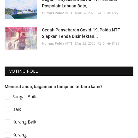
Pospolair Labuan Bajo,...
Humas Polda NTT
Mar 24, 2020
0
6859
Cegah Penyebaran Covid-19, Polda NTT
Siapkan Tenda Disinfektan...
Humas Polda NTT
Mar 23, 2020
0
8189
VOTING POLL
Menurut anda, bagaimana tampilan terbaru kami?
Sangat Baik
Baik
Kurang Baik
Kurang