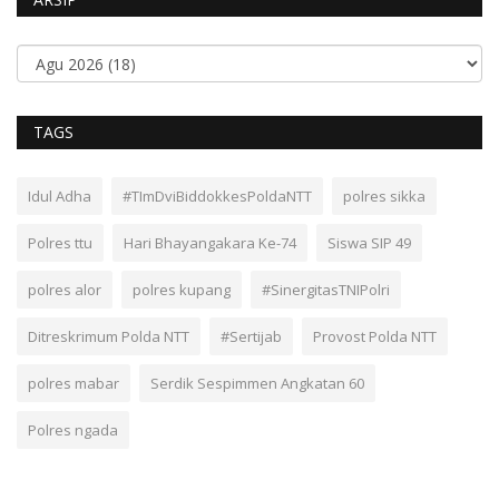
TAGS
Idul Adha
#TImDviBiddokkesPoldaNTT
polres sikka
Polres ttu
Hari Bhayangakara Ke-74
Siswa SIP 49
polres alor
polres kupang
#SinergitasTNIPolri
Ditreskrimum Polda NTT
#Sertijab
Provost Polda NTT
polres mabar
Serdik Sespimmen Angkatan 60
Polres ngada