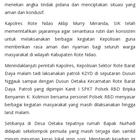
menekan angka tindak pidana dan menciptakan situasi yang
aman dan kondusif.
Kapolres Rote Ndao Akbp Murry Mirranda, SIK telah
memerintahkan jajarannya agar senantiasa rutin dan konsisten
untuk melaksanakan berbagai kegiatan Kepolisian guna
memberikan rasa aman dan nyaman bagi seluruh warga
masyarakat di wilayah Kabupaten Rote Ndao.
Menindaklanjuti perintah Kapolres, Kepolisian Sektor Rote Barat
Daya malam tadi laksanakan patroli K2YD di seputaran Dusun
Nggauk sampai dengan Dusun Oetaka Kecamatan Rote Barat
Daya. Patroli yang dipimpin Kanit I SPKT Polsek RBD Bripka
Benyamin K. Kolimon bersama personel Polsek RBD menyasar
berbagai kegiatan masyarakat yang masih dilaksanakan hingga
larut malam.
Setibanya di Desa Oetaka tepatnya rumah Bapak Nurhadi
didapati sekelompok pemuda yang masih terjaga dan sambil
minum minuman keras lokal jenis sopi. Mendapati kejadian ini