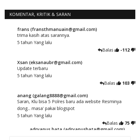
KOMENTAR, KRITIK & SARAN
frans (fransthmanuain@gmail.com)
trima kasih atas sarannya.
5 tahun Yang lalu
Balas
-112
Xsan (eksanaubr@gmail.com)
Update terbaru
5 tahun Yang lalu
Balas
103
anang (galang8888@gmail.com)
Saran, Klu bisa 5 Polres baru ada website Resminya
dong... masa' pakai blogspot
5 tahun Yang lalu
Balas
75
adryanus bata (adryanusbata@gmail.com)
TKS atas saran dan masukannya, akan kami