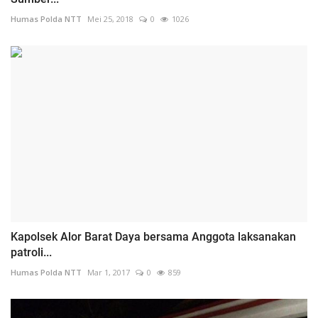
Humas Polda NTT
Mei 25, 2018
0
1026
Kapolsek Alor Barat Daya bersama Anggota laksanakan
patroli...
Humas Polda NTT
Mar 1, 2017
0
859