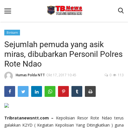
Binkam
Sejumlah pemuda yang asik
Beranda
miras, dibubarkan Personil Polres
Binkam
Rote Ndao
Terms & Conditions
Humas Polda NTT
Okt 17, 2017 10:45
0
113
Reskrim
Lantas
Polisi Kita
Mitra Polisi
Giat Ops
Tribratanewsntt.com –
Kepolisian Resor Rote Ndao terus
galakkan K2YD ( Kegiatan Kepolisian Yang Ditingkatkan ) guna
Link Polda NTT