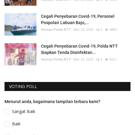
Cegah Penyebaran Covid-19, Personel
Pospolair Labuan Bajo,...
Humas Polda NTT
Mar 24, 2020
0
6883
Cegah Penyebaran Covid-19, Polda NTT
Siapkan Tenda Disinfektan...
Humas Polda NTT
Mar 23, 2020
0
8221
VOTING POLL
Menurut anda, bagaimana tampilan terbaru kami?
Sangat Baik
Baik