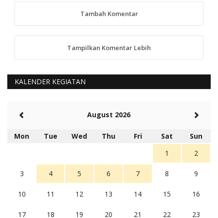
tindaklanjuti
Tambah Komentar
5 tahun Yang lalu
88
Tampilkan Komentar Lebih
anggy (anakkaos@gmail.com)
Kami perantu bisa baca langsung terkait Pilkada Sumba
Barat Aman, Trmksih Pak Polisi
5 tahun Yang lalu
KALENDER KEGIATAN
Balas
-20
Rambu (rambu03@gmail.com)
August 2026
Berita Polres Sumba Barat Mantap
5 tahun Yang lalu
Mon
Tue
Wed
Thu
Fri
Sat
Sun
Balas
16
1
2
3
4
5
6
7
8
9
10
11
12
13
14
15
16
17
18
19
20
21
22
23