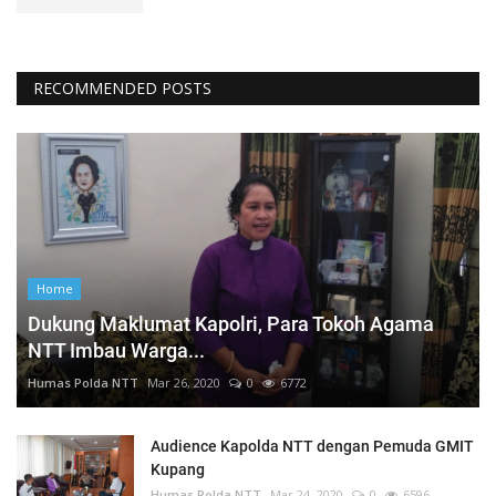
RECOMMENDED POSTS
Home
Dukung Maklumat Kapolri, Para Tokoh Agama
NTT Imbau Warga...
Humas Polda NTT
Mar 26, 2020
0
6772
Audience Kapolda NTT dengan Pemuda GMIT
Kupang
Humas Polda NTT
Mar 24, 2020
0
6596