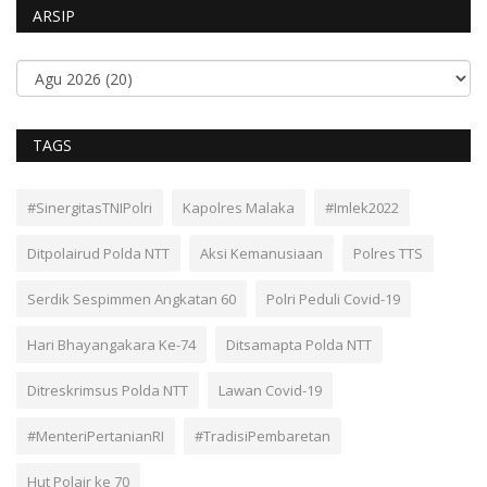
ARSIP
TAGS
#SinergitasTNIPolri
Kapolres Malaka
#Imlek2022
Ditpolairud Polda NTT
Aksi Kemanusiaan
Polres TTS
Serdik Sespimmen Angkatan 60
Polri Peduli Covid-19
Hari Bhayangakara Ke-74
Ditsamapta Polda NTT
Ditreskrimsus Polda NTT
Lawan Covid-19
#MenteriPertanianRI
#TradisiPembaretan
Hut Polair ke 70