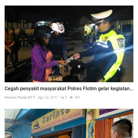
Cegah penyakit masyarakat Polres Flotim gelar kegiatan...
Humas Polda NTT
Agu 22, 2017
0
781