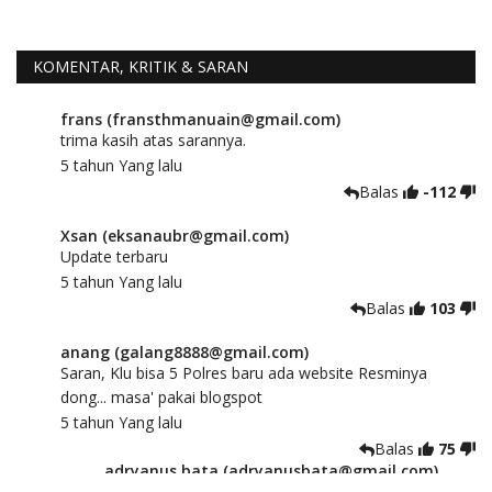
KOMENTAR, KRITIK & SARAN
frans (fransthmanuain@gmail.com)
trima kasih atas sarannya.
5 tahun Yang lalu
Balas
-112
Xsan (eksanaubr@gmail.com)
Update terbaru
5 tahun Yang lalu
Balas
103
anang (galang8888@gmail.com)
Saran, Klu bisa 5 Polres baru ada website Resminya
dong... masa' pakai blogspot
5 tahun Yang lalu
Balas
75
adryanus bata (adryanusbata@gmail.com)
TKS atas saran dan masukannya, akan kami