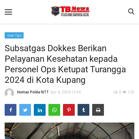
Giat Ops
Subsatgas Dokkes Berikan
Beranda
Pelayanan Kesehatan kepada
Binkam
Personel Ops Ketupat Turangga
Terms & Conditions
2024 di Kota Kupang
Reskrim
Humas Polda NTT
Apr 6, 2024 12:56
0
135
Lantas
Polisi Kita
Mitra Polisi
Giat Ops
Link Polda NTT