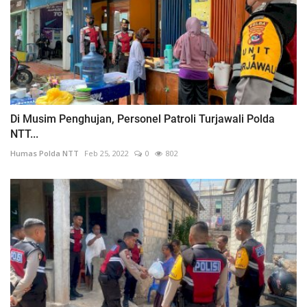
Di Musim Penghujan, Personel Patroli Turjawali Polda
NTT...
Humas Polda NTT
Feb 25, 2022
0
802