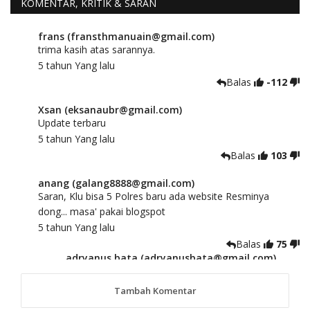
KOMENTAR, KRITIK & SARAN
frans (fransthmanuain@gmail.com)
trima kasih atas sarannya.
5 tahun Yang lalu
Balas
-112
Xsan (eksanaubr@gmail.com)
Update terbaru
5 tahun Yang lalu
Balas
103
anang (galang8888@gmail.com)
Saran, Klu bisa 5 Polres baru ada website Resminya
dong... masa' pakai blogspot
5 tahun Yang lalu
Balas
75
adryanus bata (adryanusbata@gmail.com)
TKS atas saran dan masukannya, akan kami
tindaklanjuti
Tambah Komentar
5 tahun Yang lalu
88