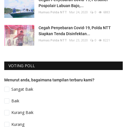
Pospolair Labuan Bajo,...
Humas Polda NTT
Mar 24, 2020
0
6883
Cegah Penyebaran Covid-19, Polda NTT
Siapkan Tenda Disinfektan...
Humas Polda NTT
Mar 23, 2020
0
8221
VOTING POLL
Menurut anda, bagaimana tampilan terbaru kami?
Sangat Baik
Baik
Kurang Baik
Kurang