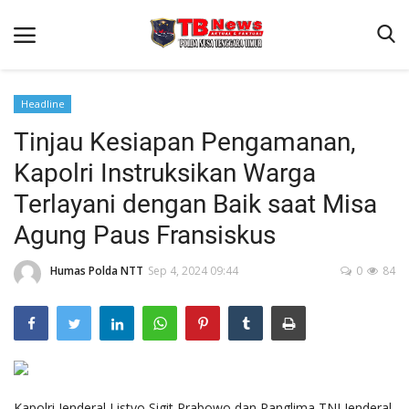
Headline
Tinjau Kesiapan Pengamanan,
Beranda
Kapolri Instruksikan Warga
Binkam
Terlayani dengan Baik saat Misa
Terms & Conditions
Agung Paus Fransiskus
Reskrim
Humas Polda NTT
Sep 4, 2024 09:44
0
84
Lantas
Polisi Kita
Mitra Polisi
Giat Ops
Link Polda NTT
Kapolri Jenderal Listyo Sigit Prabowo dan Panglima TNI Jenderal