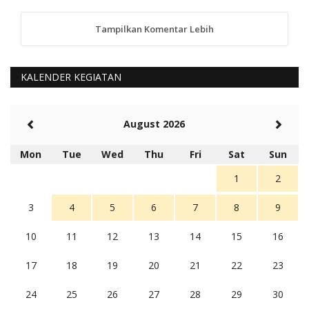
Tampilkan Komentar Lebih
anggy (anakkaos@gmail.com)
Kami perantu bisa baca langsung terkait Pilkada Sumba
Barat Aman, Trmksih Pak Polisi
5 tahun Yang lalu
KALENDER KEGIATAN
Balas
-20
Rambu (rambu03@gmail.com)
August 2026
Berita Polres Sumba Barat Mantap
5 tahun Yang lalu
Mon
Tue
Wed
Thu
Fri
Sat
Sun
Balas
16
1
2
3
4
5
6
7
8
9
10
11
12
13
14
15
16
17
18
19
20
21
22
23
24
25
26
27
28
29
30