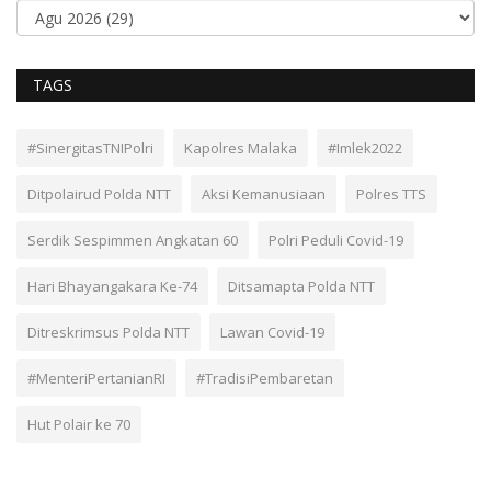
TAGS
#SinergitasTNIPolri
Kapolres Malaka
#Imlek2022
Ditpolairud Polda NTT
Aksi Kemanusiaan
Polres TTS
Serdik Sespimmen Angkatan 60
Polri Peduli Covid-19
Hari Bhayangakara Ke-74
Ditsamapta Polda NTT
Ditreskrimsus Polda NTT
Lawan Covid-19
#MenteriPertanianRI
#TradisiPembaretan
Hut Polair ke 70