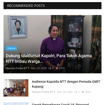
RECOMMENDED POSTS
Home
Dukung Maklumat Kapolri, Para Tokoh Agama
NTT Imbau Warga...
Humas Polda NTT
Mar 26, 2020
0
6772
Audience Kapolda NTT dengan Pemuda GMIT
Kupang
Humas Polda NTT
Mar 24, 2020
0
6596
Cegah Penyebaran Covid-19, Personel