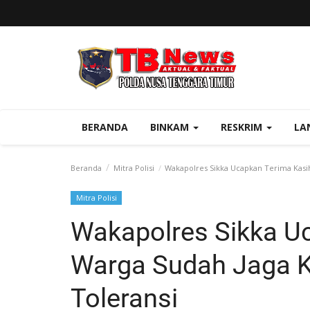
BERANDA
BINKAM
RESKRIM
LA
Beranda
Mitra Polisi
Wakapolres Sikka Ucapkan Terima Kasi
Mitra Polisi
Wakapolres Sikka U
Warga Sudah Jaga 
Toleransi