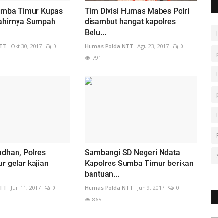
umba Timur Kupas
Tim Divisi Humas Mabes Polri
lahirnya Sumpah
disambut hangat kapolres
Belu...
NTT
Okt 30, 2017
0
Humas Polda NTT
Agu 23, 2017
0
791
adhan, Polres
Sambangi SD Negeri Ndata
 gelar kajian
Kapolres Sumba Timur berikan
bantuan...
NTT
Jun 11, 2017
0
Humas Polda NTT
Jun 9, 2017
0
865