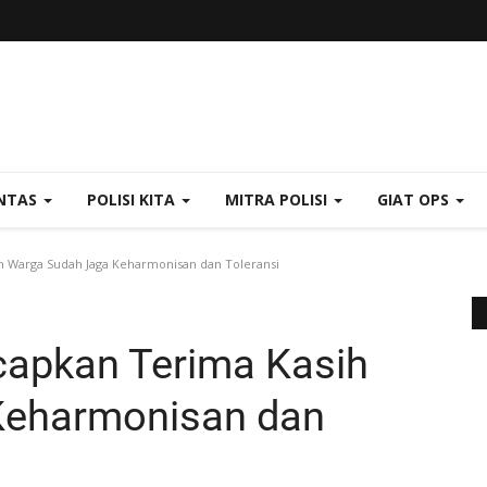
NTAS
POLISI KITA
MITRA POLISI
GIAT OPS
h Warga Sudah Jaga Keharmonisan dan Toleransi
capkan Terima Kasih
Keharmonisan dan