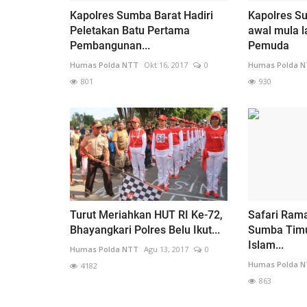
Kapolres Sumba Barat Hadiri
Kapolres S
Peletakan Batu Pertama
awal mula 
Pembangunan...
Pemuda
Humas Polda NTT
Okt 16, 2017
0
Humas Polda 
801
930
Turut Meriahkan HUT RI Ke-72,
Safari Ram
Bhayangkari Polres Belu Ikut...
Sumba Timur
Islam...
Humas Polda NTT
Agu 13, 2017
0
Humas Polda 
4182
863