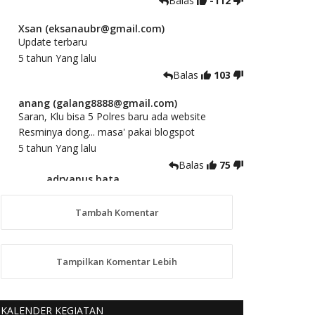
Balas
-112
Xsan (eksanaubr@gmail.com)
Update terbaru
5 tahun Yang lalu
Balas
103
anang (galang8888@gmail.com)
Saran, Klu bisa 5 Polres baru ada website
Resminya dong... masa' pakai blogspot
5 tahun Yang lalu
Balas
75
adryanus bata
(adryanusbata@gmail.com)
TKS atas saran dan masukannya, akan
Tambah Komentar
kami tindaklanjuti
5 tahun Yang lalu
88
Tampilkan Komentar Lebih
anggy (anakkaos@gmail.com)
Kami perantu bisa baca langsung terkait Pilkada
Sumba Barat Aman, Trmksih Pak Polisi
KALENDER KEGIATAN