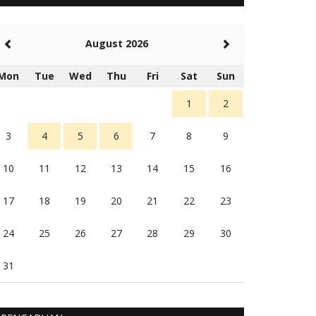
5 tahun Yang lalu
Balas
-20
August 2026
Rambu (rambu03@gmail.com)
Berita Polres Sumba Barat Mantap
Mon
Tue
Wed
Thu
Fri
Sat
Sun
5 tahun Yang lalu
Balas
16
1
2
3
4
5
6
7
8
9
10
11
12
13
14
15
16
17
18
19
20
21
22
23
24
25
26
27
28
29
30
31