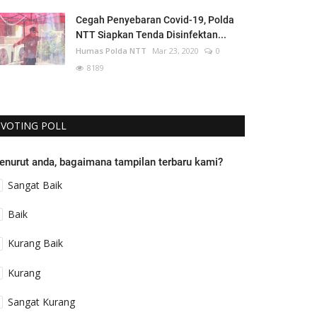
Cegah Penyebaran Covid-19, Polda
NTT Siapkan Tenda Disinfektan...
Humas Polda NTT
Mar 23, 2020
0
8189
VOTING POLL
enurut anda, bagaimana tampilan terbaru kami?
Sangat Baik
Baik
Kurang Baik
Kurang
Sangat Kurang