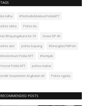
TAGS
Idul Adha
#TImDviBiddokkesPoldaNTT
polres sikka
Polres ttu
Hari Bhayangakara Ke-74
Siswa SIP 49
polres alor
polres kupang
#SinergitasTNIPolri
Ditreskrimum Polda NTT
#Sertijab
Provost Polda NTT
polres mabar
Serdik Sespimmen Angkatan 60
Polres ngada
RECOMMENDED POSTS