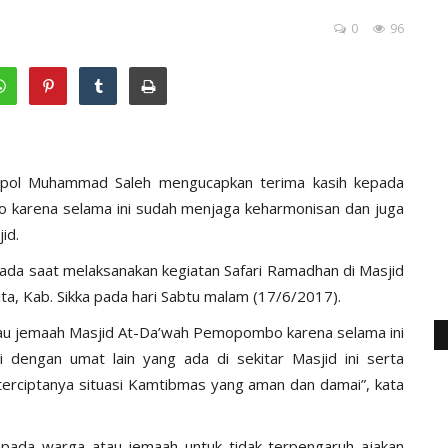
0
96
mpol Muhammad Saleh mengucapkan terima kasih kepada
karena selama ini sudah menjaga keharmonisan dan juga
id.
pada saat melaksanakan kegiatan Safari Ramadhan di Masjid
, Kab. Sikka pada hari Sabtu malam (17/6/2017).
au jemaah Masjid At-Da’wah Pemopombo karena selama ini
 dengan umat lain yang ada di sekitar Masjid ini serta
 terciptanya situasi Kamtibmas yang aman dan damai”, kata
epada warga atau jemaah untuk tidak terpengaruh ajakan