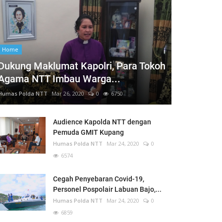
Home
Dukung Maklumat Kapolri, Para Tokoh
Agama NTT Imbau Warga...
Humas Polda NTT
Mar 26, 2020
0
6750
Audience Kapolda NTT dengan
Pemuda GMIT Kupang
Humas Polda NTT
Mar 24, 2020
0
6574
Cegah Penyebaran Covid-19,
Personel Pospolair Labuan Bajo,...
Humas Polda NTT
Mar 24, 2020
0
6859