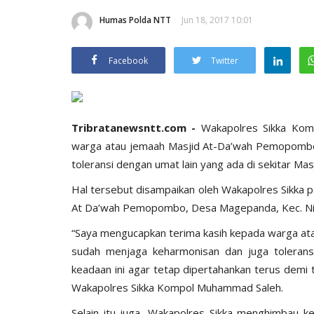
Humas Polda NTT
Jun 18, 2017 10:01
Facebook
Twitter
Tribratanewsntt.com -
Wakapolres Sikka Ko
warga atau jemaah Masjid At-Da’wah Pemopombo 
toleransi dengan umat lain yang ada di sekitar Masj
Hal tersebut disampaikan oleh Wakapolres Sikka 
At Da’wah Pemopombo, Desa Magepanda, Kec. Nita
“Saya mengucapkan terima kasih kepada warga at
sudah menjaga keharmonisan dan juga toleransi
keadaan ini agar tetap dipertahankan terus demi
Wakapolres Sikka Kompol Muhammad Saleh.
Selain itu juga, Wakapolres Sikka menghimbau k