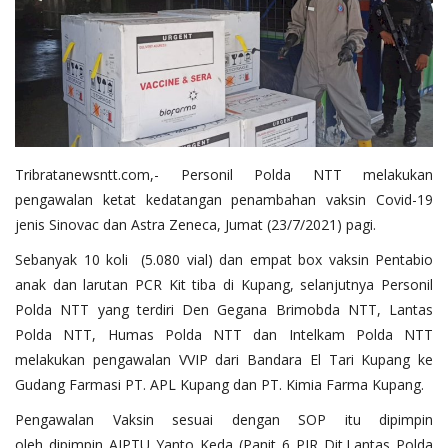
Tribratanewsntt.com,- Personil Polda NTT melakukan
pengawalan ketat kedatangan penambahan vaksin Covid-19
jenis Sinovac dan Astra Zeneca, Jumat (23/7/2021) pagi.
Sebanyak 10 koli (5.080 vial) dan empat box vaksin Pentabio
anak dan larutan PCR Kit tiba di Kupang, selanjutnya Personil
Polda NTT yang terdiri Den Gegana Brimobda NTT, Lantas
Polda NTT, Humas Polda NTT dan Intelkam Polda NTT
melakukan pengawalan VVIP dari Bandara El Tari Kupang ke
Gudang Farmasi PT. APL Kupang dan PT. Kimia Farma Kupang.
Pengawalan Vaksin sesuai dengan SOP itu dipimpin
oleh dipimpin AIPTU Yanto Keda (Panit 6 PJR Dit.Lantas Polda