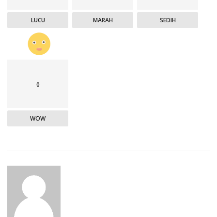
LUCU
MARAH
SEDIH
0
WOW