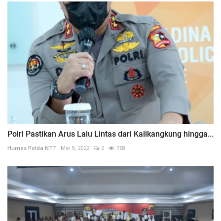
Polri Pastikan Arus Lalu Lintas dari Kalikangkung hingga...
Humas Polda NTT
Mei 9, 2022
0
768