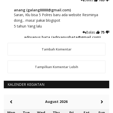
anang (galang8888@gmail.com)
Saran, Klu bisa 5 Polres baru ada website Resminya
dong... masa' pakai blogspot
5 tahun Yang lalu
Balas
75
adryanus bata (adryanusbata@gmail.com)
TKS atas saran dan masukannya, akan kami
tindaklanjuti
Tambah Komentar
5 tahun Yang lalu
88
Tampilkan Komentar Lebih
anggy (anakkaos@gmail.com)
Kami perantu bisa baca langsung terkait Pilkada Sumba
Barat Aman, Trmksih Pak Polisi
5 tahun Yang lalu
KALENDER KEGIATAN
Balas
-20
Rambu (rambu03@gmail.com)
August 2026
Berita Polres Sumba Barat Mantap
5 tahun Yang lalu
Mon
Tue
Wed
Thu
Fri
Sat
Sun