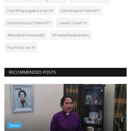
Hari Bhayangakara Ke-74
Ditsamapta Polda NTT
Ditreskrimsus Polda NTT
Lawan Covid-19
#MenteriPertanianRI
#TradisiPembaretan
Hut Polair ke 70
RECOMMENDED POSTS
Home