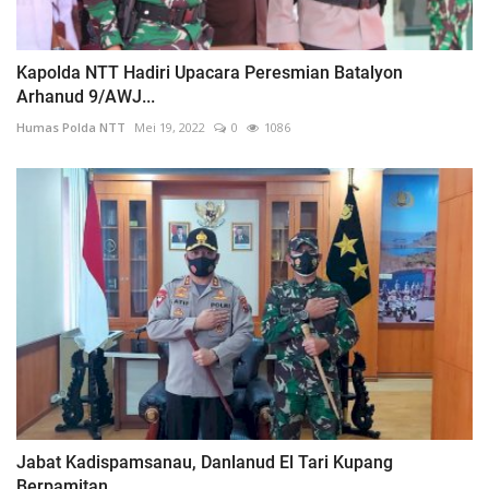
Kapolda NTT Hadiri Upacara Peresmian Batalyon
Arhanud 9/AWJ...
Humas Polda NTT
Mei 19, 2022
0
1086
Jabat Kadispamsanau, Danlanud El Tari Kupang
Berpamitan...