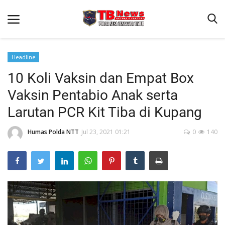
Headline
10 Koli Vaksin dan Empat Box
Beranda
Vaksin Pentabio Anak serta
Binkam
Larutan PCR Kit Tiba di Kupang
Terms & Conditions
Humas Polda NTT
Jul 23, 2021 01:21
0
140
Reskrim
Lantas
Polisi Kita
Mitra Polisi
Giat Ops
Link Polda NTT