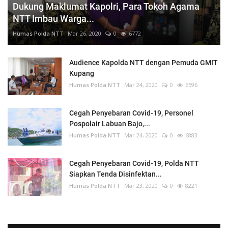
Dukung Maklumat Kapolri, Para Tokoh Agama
NTT Imbau Warga...
Humas Polda NTT
Mar 26, 2020
0
6772
Audience Kapolda NTT dengan Pemuda GMIT
Kupang
Humas Polda NTT
Mar 24, 2020
0
6596
Cegah Penyebaran Covid-19, Personel
Pospolair Labuan Bajo,...
Humas Polda NTT
Mar 24, 2020
0
6883
Cegah Penyebaran Covid-19, Polda NTT
Siapkan Tenda Disinfektan...
Humas Polda NTT
Mar 23, 2020
0
8221