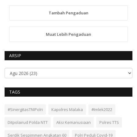
Tambah Pengaduan
Muat Lebih Pengaduan
ARSIP
TAGS
#SinergitasTNIPolri
Kapolres Malaka
#Imlek2022
Ditpolairud Polda NTT
Aksi Kemanusiaan
Polres TTS
Serdik Sespimmen Angkatan 60
Polri Peduli Covid-19