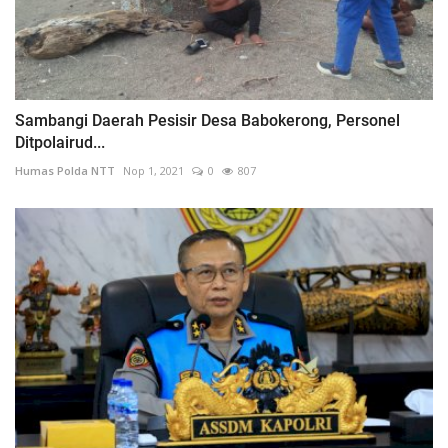
Sambangi Daerah Pesisir Desa Babokerong, Personel
Ditpolairud...
Humas Polda NTT
Nop 1, 2021
0
807