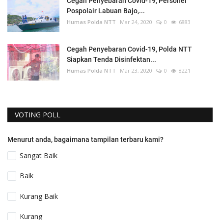
Cegah Penyebaran Covid-19, Personel
Pospolair Labuan Bajo,...
Humas Polda NTT
Mar 24, 2020
0
6883
Cegah Penyebaran Covid-19, Polda NTT
Siapkan Tenda Disinfektan...
Humas Polda NTT
Mar 23, 2020
0
8221
VOTING POLL
Menurut anda, bagaimana tampilan terbaru kami?
Sangat Baik
Baik
Kurang Baik
Kurang