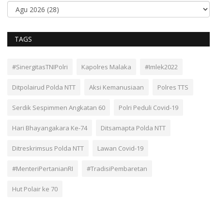
TAGS
#SinergitasTNIPolri
Kapolres Malaka
#Imlek2022
Ditpolairud Polda NTT
Aksi Kemanusiaan
Polres TTS
Serdik Sespimmen Angkatan 60
Polri Peduli Covid-19
Hari Bhayangakara Ke-74
Ditsamapta Polda NTT
Ditreskrimsus Polda NTT
Lawan Covid-19
#MenteriPertanianRI
#TradisiPembaretan
Hut Polair ke 70