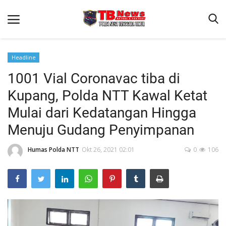
Headline
1001 Vial Coronavac tiba di
Beranda
Kupang, Polda NTT Kawal Ketat
Binkam
Mulai dari Kedatangan Hingga
Terms & Conditions
Menuju Gudang Penyimpanan
Reskrim
Humas Polda NTT
Okt 26, 2021 02:01
0
106
Lantas
Polisi Kita
Mitra Polisi
Giat Ops
Link Polda NTT