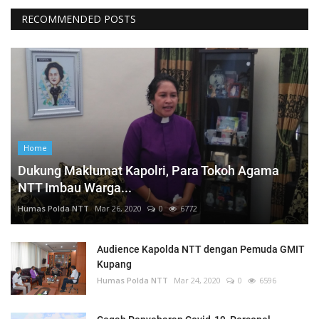
RECOMMENDED POSTS
Home
Dukung Maklumat Kapolri, Para Tokoh Agama
NTT Imbau Warga...
Humas Polda NTT
Mar 26, 2020
0
6772
Audience Kapolda NTT dengan Pemuda GMIT
Kupang
Humas Polda NTT
Mar 24, 2020
0
6596