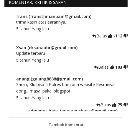
KOMENTAR, KRITIK & SARAN
frans (fransthmanuain@gmail.com)
trima kasih atas sarannya.
5 tahun Yang lalu
Balas
-112
Xsan (eksanaubr@gmail.com)
Update terbaru
5 tahun Yang lalu
Balas
103
anang (galang8888@gmail.com)
Saran, Klu bisa 5 Polres baru ada website Resminya
dong... masa' pakai blogspot
5 tahun Yang lalu
Balas
75
adryanus bata (adryanusbata@gmail.com)
TKS atas saran dan masukannya, akan kami
tindaklanjuti
Tambah Komentar
5 tahun Yang lalu
88