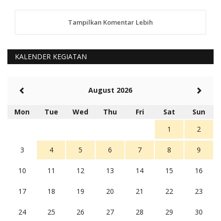
Tampilkan Komentar Lebih
anggy (anakkaos@gmail.com)
Kami perantu bisa baca langsung terkait Pilkada Sumba
Barat Aman, Trmksih Pak Polisi
5 tahun Yang lalu
KALENDER KEGIATAN
Balas
-20
Rambu (rambu03@gmail.com)
August 2026
Berita Polres Sumba Barat Mantap
5 tahun Yang lalu
Mon
Tue
Wed
Thu
Fri
Sat
Sun
Balas
16
1
2
3
4
5
6
7
8
9
10
11
12
13
14
15
16
17
18
19
20
21
22
23
24
25
26
27
28
29
30