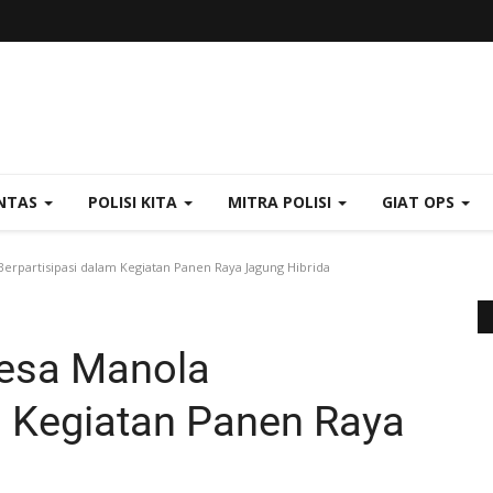
NTAS
POLISI KITA
MITRA POLISI
GIAT OPS
rpartisipasi dalam Kegiatan Panen Raya Jagung Hibrida
esa Manola
m Kegiatan Panen Raya