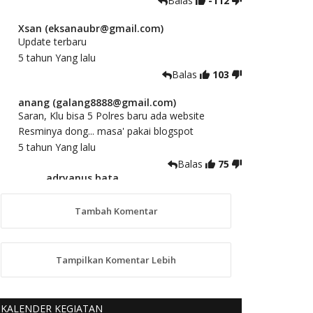
Balas
-112
Xsan (eksanaubr@gmail.com)
Update terbaru
5 tahun Yang lalu
Balas
103
anang (galang8888@gmail.com)
Saran, Klu bisa 5 Polres baru ada website
Resminya dong... masa' pakai blogspot
5 tahun Yang lalu
Balas
75
adryanus bata
(adryanusbata@gmail.com)
TKS atas saran dan masukannya, akan
Tambah Komentar
kami tindaklanjuti
5 tahun Yang lalu
88
Tampilkan Komentar Lebih
anggy (anakkaos@gmail.com)
Kami perantu bisa baca langsung terkait Pilkada
Sumba Barat Aman, Trmksih Pak Polisi
KALENDER KEGIATAN