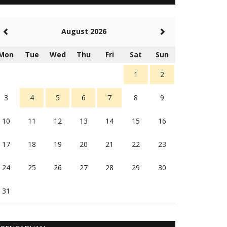
5 tahun Yang lalu
Balas
-20
August 2026
Rambu (rambu03@gmail.com)
Berita Polres Sumba Barat Mantap
Mon
Tue
Wed
Thu
Fri
Sat
Sun
5 tahun Yang lalu
Balas
16
1
2
3
4
5
6
7
8
9
10
11
12
13
14
15
16
17
18
19
20
21
22
23
24
25
26
27
28
29
30
31