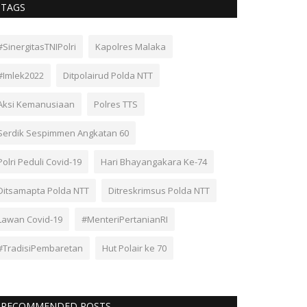
TAGS
#SinergitasTNIPolri
Kapolres Malaka
#Imlek2022
Ditpolairud Polda NTT
Aksi Kemanusiaan
Polres TTS
Serdik Sespimmen Angkatan 60
Polri Peduli Covid-19
Hari Bhayangakara Ke-74
Ditsamapta Polda NTT
Ditreskrimsus Polda NTT
Lawan Covid-19
#MenteriPertanianRI
#TradisiPembaretan
Hut Polair ke 70
RECOMMENDED POSTS