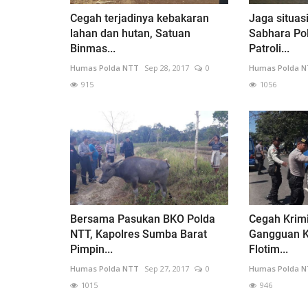
Cegah terjadinya kebakaran
Jaga situas
lahan dan hutan, Satuan
Sabhara Pol
Binmas...
Patroli...
Humas Polda NTT
Sep 28, 2017
0
Humas Polda 
915
1056
Bersama Pasukan BKO Polda
Cegah Krimi
NTT, Kapolres Sumba Barat
Gangguan K
Pimpin...
Flotim...
Humas Polda NTT
Sep 27, 2017
0
Humas Polda 
1015
946