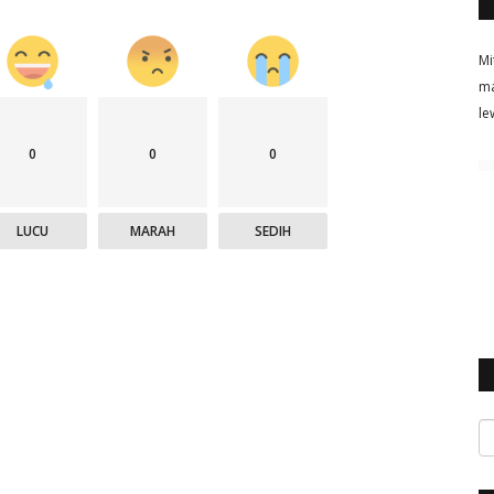
Mi
ma
le
0
0
0
LUCU
MARAH
SEDIH