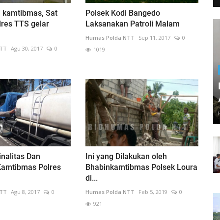
i kamtibmas, Sat
Polsek Kodi Bangedo
res TTS gelar
Laksanakan Patroli Malam
Humas Polda NTT
Sep 11, 2017
0
NTT
Agu 30, 2017
0
1019
nalitas Dan
Ini yang Dilakukan oleh
amtibmas Polres
Bhabinkamtibmas Polsek Loura
di...
NTT
Agu 8, 2017
0
Humas Polda NTT
Feb 5, 2019
0
921