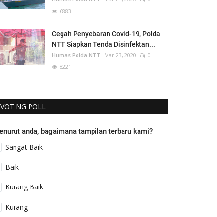
6883
Cegah Penyebaran Covid-19, Polda
NTT Siapkan Tenda Disinfektan...
Humas Polda NTT
Mar 23, 2020
0
8221
VOTING POLL
enurut anda, bagaimana tampilan terbaru kami?
Sangat Baik
Baik
Kurang Baik
Kurang