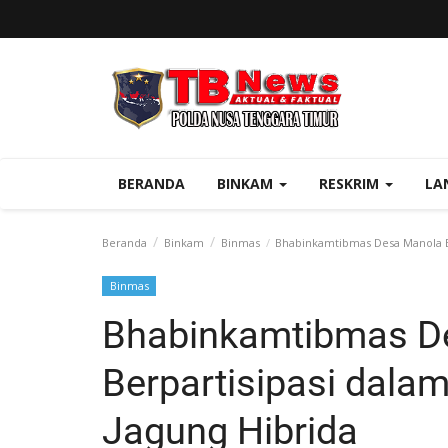
BERANDA
BINKAM
RESKRIM
LA
Beranda
Binkam
Binmas
Bhabinkamtibmas Desa Manola Be
Binmas
Bhabinkamtibmas D
Berpartisipasi dala
Jagung Hibrida