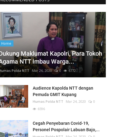
Home
Dukung Maklumat Kapolri, Para Tokoh
Agama NTT Imbau Warga...
Humas Polda NTT
Mar 26, 2020
0
6772
Audience Kapolda NTT dengan
Pemuda GMIT Kupang
Humas Polda NTT
Mar 24, 2020
0
6596
Cegah Penyebaran Covid-19,
Personel Pospolair Labuan Bajo,...
Humas Polda NTT
Mar 24, 2020
0