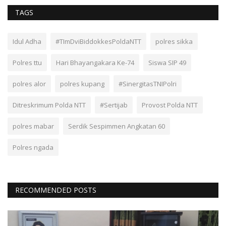
TAGS
Idul Adha
#TImDviBiddokkesPoldaNTT
polres sikka
Polres ttu
Hari Bhayangakara Ke-74
Siswa SIP 49
polres alor
polres kupang
#SinergitasTNIPolri
Ditreskrimum Polda NTT
#Sertijab
Provost Polda NTT
polres mabar
Serdik Sespimmen Angkatan 60
Polres ngada
RECOMMENDED POSTS