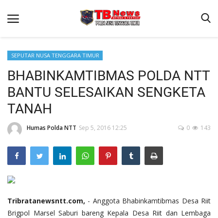
SEPUTAR NUSA TENGGARA TIMUR
BHABINKAMTIBMAS POLDA NTT
Beranda
BANTU SELESAIKAN SENGKETA
Binkam
TANAH
Terms & Conditions
Humas Polda NTT
Sep 5, 2016 12:25
0
143
Reskrim
Lantas
Polisi Kita
Mitra Polisi
Giat Ops
Tribratanewsntt.com,
- Anggota Bhabinkamtibmas Desa Riit
Brigpol Marsel Saburi bareng Kepala Desa Riit dan Lembaga
Link Polda NTT