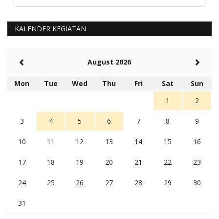
Kami perantu bisa baca langsung terkait Pilkada Sumba
Barat Aman, Trmksih Pak Polisi
5 tahun Yang lalu
KALENDER KEGIATAN
Balas
-20
Rambu (rambu03@gmail.com)
August 2026
Berita Polres Sumba Barat Mantap
5 tahun Yang lalu
Mon
Tue
Wed
Thu
Fri
Sat
Sun
Balas
16
1
2
3
4
5
6
7
8
9
10
11
12
13
14
15
16
17
18
19
20
21
22
23
24
25
26
27
28
29
30
31