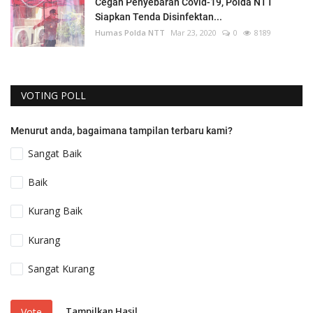
Cegah Penyebaran Covid-19, Polda NTT
Siapkan Tenda Disinfektan...
Humas Polda NTT
Mar 23, 2020
0
8189
VOTING POLL
Menurut anda, bagaimana tampilan terbaru kami?
Sangat Baik
Baik
Kurang Baik
Kurang
Sangat Kurang
Tampilkan Hasil
Vote