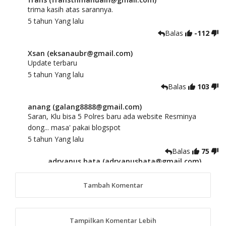
trima kasih atas sarannya.
5 tahun Yang lalu
Balas
-112
Xsan (eksanaubr@gmail.com)
Update terbaru
5 tahun Yang lalu
Balas
103
anang (galang8888@gmail.com)
Saran, Klu bisa 5 Polres baru ada website Resminya
dong... masa' pakai blogspot
5 tahun Yang lalu
Balas
75
adryanus bata (adryanusbata@gmail.com)
TKS atas saran dan masukannya, akan kami
tindaklanjuti
Tambah Komentar
5 tahun Yang lalu
88
Tampilkan Komentar Lebih
anggy (anakkaos@gmail.com)