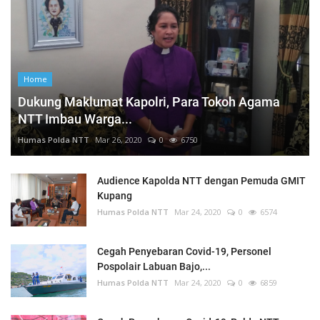
Home
Dukung Maklumat Kapolri, Para Tokoh Agama
NTT Imbau Warga...
Humas Polda NTT
Mar 26, 2020
0
6750
Audience Kapolda NTT dengan Pemuda GMIT
Kupang
Humas Polda NTT
Mar 24, 2020
0
6574
Cegah Penyebaran Covid-19, Personel
Pospolair Labuan Bajo,...
Humas Polda NTT
Mar 24, 2020
0
6859