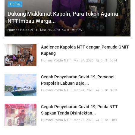
Home
Dukung Maklumat Kapolri, Para Tokoh Agama
NTT Imbau Warga...
Humas Polda NTT
Mar 26, 2020
0
6750
Audience Kapolda NTT dengan Pemuda GMIT
Kupang
Humas Polda NTT
Mar 24, 2020
0
6574
Cegah Penyebaran Covid-19, Personel
Pospolair Labuan Bajo,...
Humas Polda NTT
Mar 24, 2020
0
6859
Cegah Penyebaran Covid-19, Polda NTT
Siapkan Tenda Disinfektan...
Humas Polda NTT
Mar 23, 2020
0
8189