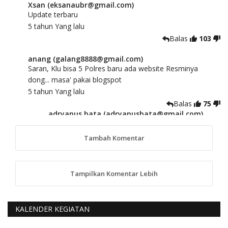
Xsan (eksanaubr@gmail.com)
Update terbaru
5 tahun Yang lalu
Balas
103
anang (galang8888@gmail.com)
Saran, Klu bisa 5 Polres baru ada website Resminya
dong... masa' pakai blogspot
5 tahun Yang lalu
Balas
75
adryanus bata (adryanusbata@gmail.com)
TKS atas saran dan masukannya, akan kami
tindaklanjuti
Tambah Komentar
5 tahun Yang lalu
88
Tampilkan Komentar Lebih
anggy (anakkaos@gmail.com)
Kami perantu bisa baca langsung terkait Pilkada Sumba
Barat Aman, Trmksih Pak Polisi
5 tahun Yang lalu
KALENDER KEGIATAN
Balas
-20