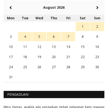
Rambu (rambu03@gmail.com)
August 2026
Berita Polres Sumba Barat Mantap
5 tahun Yang lalu
Mon
Tue
Wed
Thu
Fri
Sat
Sun
Balas
16
1
2
3
4
5
6
7
8
9
10
11
12
13
14
15
16
17
18
19
20
21
22
23
24
25
26
27
28
29
30
31
PENGADUAN
Mitra Humas, apabila ada pengaduan terkait pelayanan Kami maupun