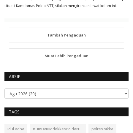
situasi Kamtibmas Polda NTT, silakan mengirimkan lewat kolom ini.
Tambah Pengaduan
Muat Lebih Pengaduan
ARSIP
TAGS
Idul Adha
#TImDviBiddokkesPoldaNTT
polres sikka