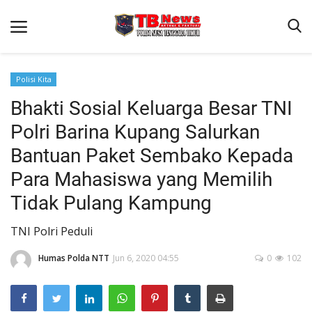
Polisi Kita
Bhakti Sosial Keluarga Besar TNI
Beranda
Polri Barina Kupang Salurkan
Binkam
Bantuan Paket Sembako Kepada
Terms & Conditions
Para Mahasiswa yang Memilih
Reskrim
Tidak Pulang Kampung
Lantas
TNI Polri Peduli
Polisi Kita
Humas Polda NTT
Jun 6, 2020 04:55
0
102
Mitra Polisi
Giat Ops
Link Polda NTT