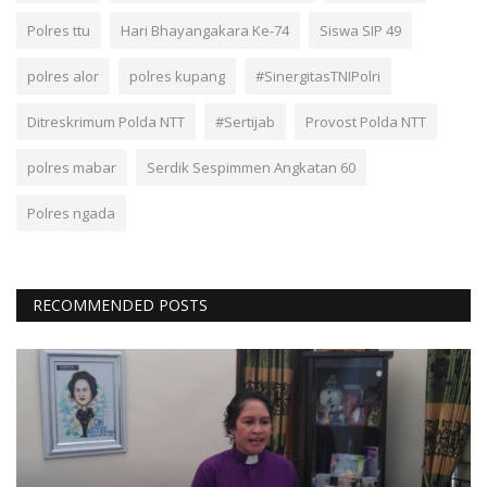
Polres ttu
Hari Bhayangakara Ke-74
Siswa SIP 49
polres alor
polres kupang
#SinergitasTNIPolri
Ditreskrimum Polda NTT
#Sertijab
Provost Polda NTT
polres mabar
Serdik Sespimmen Angkatan 60
Polres ngada
RECOMMENDED POSTS