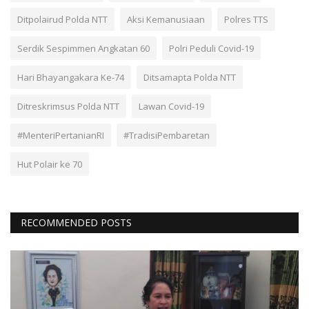
Ditpolairud Polda NTT
Aksi Kemanusiaan
Polres TTS
Serdik Sespimmen Angkatan 60
Polri Peduli Covid-19
Hari Bhayangakara Ke-74
Ditsamapta Polda NTT
Ditreskrimsus Polda NTT
Lawan Covid-19
#MenteriPertanianRI
#TradisiPembaretan
Hut Polair ke 70
RECOMMENDED POSTS