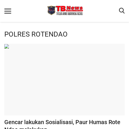
POLRES ROTENDAO
Beranda
Binkam
Terms & Conditions
Reskrim
Lantas
Polisi Kita
Mitra Polisi
Giat Ops
Gencar lakukan Sosialisasi, Paur Humas Rote
Link Polda NTT