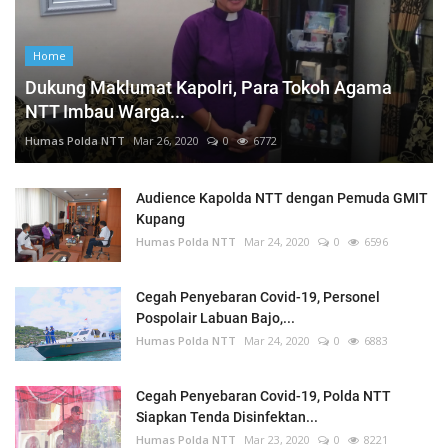
Home
Dukung Maklumat Kapolri, Para Tokoh Agama
NTT Imbau Warga...
Humas Polda NTT
Mar 26, 2020
0
6772
Audience Kapolda NTT dengan Pemuda GMIT
Kupang
Humas Polda NTT
Mar 24, 2020
0
6596
Cegah Penyebaran Covid-19, Personel
Pospolair Labuan Bajo,...
Humas Polda NTT
Mar 24, 2020
0
6883
Cegah Penyebaran Covid-19, Polda NTT
Siapkan Tenda Disinfektan...
Humas Polda NTT
Mar 23, 2020
0
8221