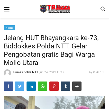
Home
Jelang HUT Bhayangkara ke-73,
Beranda
Biddokkes Polda NTT, Gelar
Binkam
Pengobatan gratis Bagi Warga
Terms & Conditions
Mollo Utara
Reskrim
Humas Polda NTT
Jun 24, 2019 11:17
0
130
Lantas
Polisi Kita
Mitra Polisi
Giat Ops
Link Polda NTT