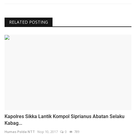
RELATED POSTING
Kapolres Sikka Lantik Kompol Siprianus Abatan Selaku
Kabag...
Humas Polda NTT
Nop 10, 2017
0
789