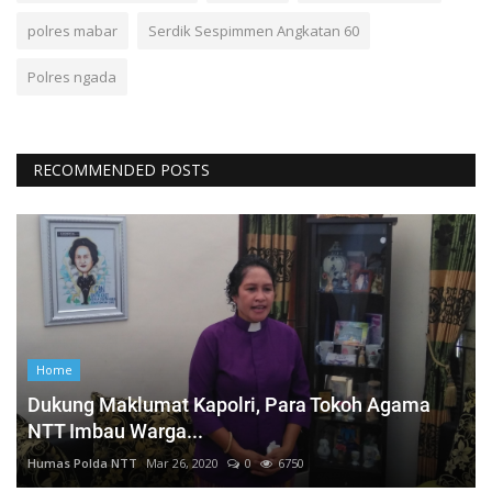
polres mabar
Serdik Sespimmen Angkatan 60
Polres ngada
RECOMMENDED POSTS
Home
Dukung Maklumat Kapolri, Para Tokoh Agama
NTT Imbau Warga...
Humas Polda NTT
Mar 26, 2020
0
6750