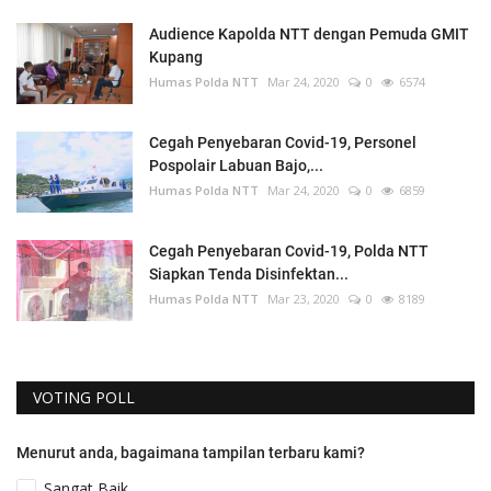
Audience Kapolda NTT dengan Pemuda GMIT
Kupang
Humas Polda NTT
Mar 24, 2020
0
6574
Cegah Penyebaran Covid-19, Personel
Pospolair Labuan Bajo,...
Humas Polda NTT
Mar 24, 2020
0
6859
Cegah Penyebaran Covid-19, Polda NTT
Siapkan Tenda Disinfektan...
Humas Polda NTT
Mar 23, 2020
0
8189
VOTING POLL
Menurut anda, bagaimana tampilan terbaru kami?
Sangat Baik