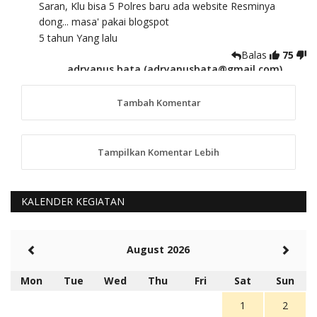
Saran, Klu bisa 5 Polres baru ada website Resminya
dong... masa' pakai blogspot
5 tahun Yang lalu
Balas
75
adryanus bata (adryanusbata@gmail.com)
TKS atas saran dan masukannya, akan kami
tindaklanjuti
Tambah Komentar
5 tahun Yang lalu
88
Tampilkan Komentar Lebih
anggy (anakkaos@gmail.com)
Kami perantu bisa baca langsung terkait Pilkada Sumba
Barat Aman, Trmksih Pak Polisi
5 tahun Yang lalu
KALENDER KEGIATAN
Balas
-20
Rambu (rambu03@gmail.com)
August 2026
Berita Polres Sumba Barat Mantap
5 tahun Yang lalu
Mon
Tue
Wed
Thu
Fri
Sat
Sun
Balas
16
1
2