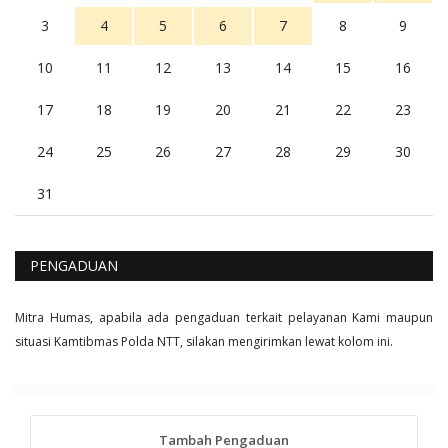
3
4
5
6
7
8
9
10
11
12
13
14
15
16
17
18
19
20
21
22
23
24
25
26
27
28
29
30
31
PENGADUAN
Mitra Humas, apabila ada pengaduan terkait pelayanan Kami maupun
situasi Kamtibmas Polda NTT, silakan mengirimkan lewat kolom ini.
Tambah Pengaduan