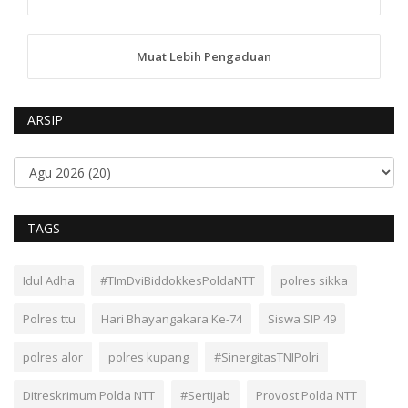
Muat Lebih Pengaduan
ARSIP
TAGS
Idul Adha
#TImDviBiddokkesPoldaNTT
polres sikka
Polres ttu
Hari Bhayangakara Ke-74
Siswa SIP 49
polres alor
polres kupang
#SinergitasTNIPolri
Ditreskrimum Polda NTT
#Sertijab
Provost Polda NTT