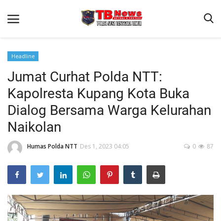
Headline
Jumat Curhat Polda NTT:
Beranda
Kapolresta Kupang Kota Buka
Binkam
Dialog Bersama Warga Kelurahan
Terms & Conditions
Naikolan
Reskrim
Humas Polda NTT
Des 1, 2023 04:05
0
87
Lantas
Polisi Kita
Mitra Polisi
Giat Ops
Link Polda NTT