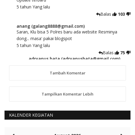
5 tahun Yang lalu
Balas
103
anang (galang8888@gmail.com)
Saran, Klu bisa 5 Polres baru ada website Resminya
dong... masa' pakai blogspot
5 tahun Yang lalu
Balas
75
adryanus bata (adryanusbata@gmail.com)
TKS atas saran dan masukannya, akan kami
tindaklanjuti
Tambah Komentar
5 tahun Yang lalu
88
Tampilkan Komentar Lebih
anggy (anakkaos@gmail.com)
Kami perantu bisa baca langsung terkait Pilkada Sumba
Barat Aman, Trmksih Pak Polisi
5 tahun Yang lalu
KALENDER KEGIATAN
Balas
-20
Rambu (rambu03@gmail.com)