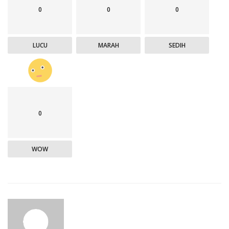
0
0
0
LUCU
MARAH
SEDIH
0
WOW