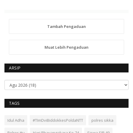
Tambah Pengaduan
Muat Lebih Pengaduan
ARSIP
TAGS
Idul Adha
#TImDviBiddokkesPoldaNTT
polres sikka
Polres ttu
Hari Bhayangakara Ke-74
Siswa SIP 49