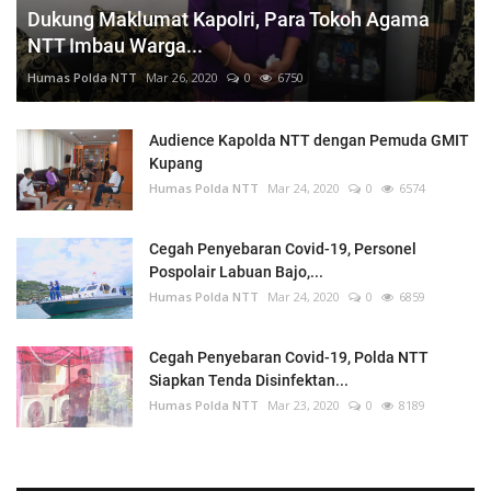
Dukung Maklumat Kapolri, Para Tokoh Agama
NTT Imbau Warga...
Humas Polda NTT
Mar 26, 2020
0
6750
Audience Kapolda NTT dengan Pemuda GMIT
Kupang
Humas Polda NTT
Mar 24, 2020
0
6574
Cegah Penyebaran Covid-19, Personel
Pospolair Labuan Bajo,...
Humas Polda NTT
Mar 24, 2020
0
6859
Cegah Penyebaran Covid-19, Polda NTT
Siapkan Tenda Disinfektan...
Humas Polda NTT
Mar 23, 2020
0
8189