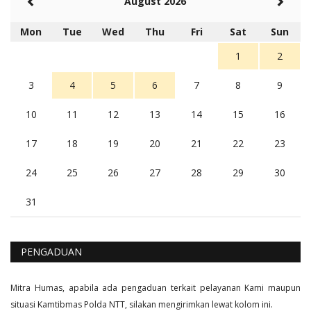
August 2026
Berita Polres Sumba Barat Mantap
5 tahun Yang lalu
Mon
Tue
Wed
Thu
Fri
Sat
Sun
Balas
16
1
2
3
4
5
6
7
8
9
10
11
12
13
14
15
16
17
18
19
20
21
22
23
24
25
26
27
28
29
30
31
PENGADUAN
Mitra Humas, apabila ada pengaduan terkait pelayanan Kami maupun
situasi Kamtibmas Polda NTT, silakan mengirimkan lewat kolom ini.