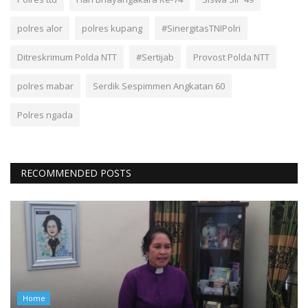
polres alor
polres kupang
#SinergitasTNIPolri
Ditreskrimum Polda NTT
#Sertijab
Provost Polda NTT
polres mabar
Serdik Sespimmen Angkatan 60
Polres ngada
RECOMMENDED POSTS
Home