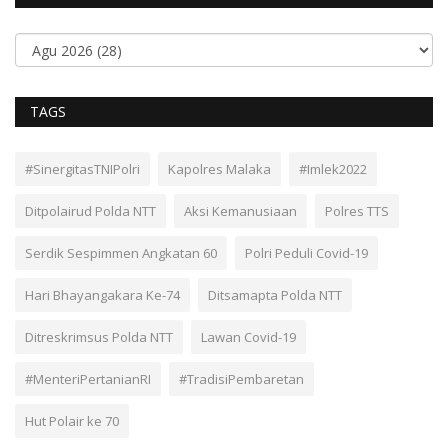
TAGS
#SinergitasTNIPolri
Kapolres Malaka
#Imlek2022
Ditpolairud Polda NTT
Aksi Kemanusiaan
Polres TTS
Serdik Sespimmen Angkatan 60
Polri Peduli Covid-19
Hari Bhayangakara Ke-74
Ditsamapta Polda NTT
Ditreskrimsus Polda NTT
Lawan Covid-19
#MenteriPertanianRI
#TradisiPembaretan
Hut Polair ke 70