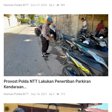
Humas Polda NTT
Des 27, 2023
0
509
Provost Polda NTT Lakukan Penertiban Parkiran
Kendaraan...
Humas Polda NTT
Sep 16, 2021
0
715