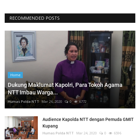
RECOMMENDED POSTS
Home
Dukung Maklumat Kapolri, Para Tokoh Agama
NTT Imbau Warga...
Humas Polda NTT
Mar 26, 2020
0
6772
Audience Kapolda NTT dengan Pemuda GMIT
Kupang
Humas Polda NTT
Mar 24, 2020
0
6596