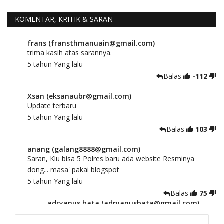
KOMENTAR, KRITIK & SARAN
frans (fransthmanuain@gmail.com)
trima kasih atas sarannya.
5 tahun Yang lalu
Balas
-112
Xsan (eksanaubr@gmail.com)
Update terbaru
5 tahun Yang lalu
Balas
103
anang (galang8888@gmail.com)
Saran, Klu bisa 5 Polres baru ada website Resminya
dong... masa' pakai blogspot
5 tahun Yang lalu
Balas
75
adryanus bata (adryanusbata@gmail.com)
TKS atas saran dan masukannya, akan kami
tindaklanjuti