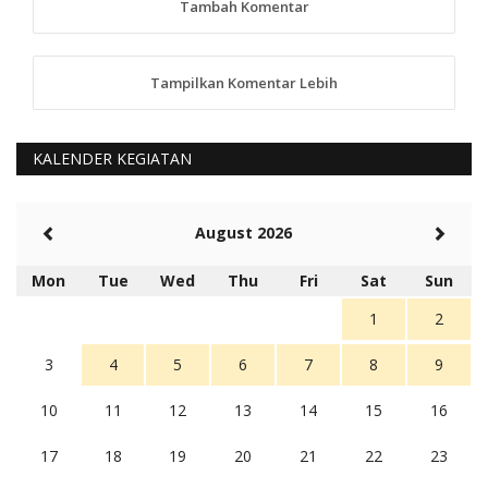
Tambah Komentar
5 tahun Yang lalu
88
Tampilkan Komentar Lebih
anggy (anakkaos@gmail.com)
Kami perantu bisa baca langsung terkait Pilkada Sumba
Barat Aman, Trmksih Pak Polisi
5 tahun Yang lalu
KALENDER KEGIATAN
Balas
-20
Rambu (rambu03@gmail.com)
August 2026
Berita Polres Sumba Barat Mantap
5 tahun Yang lalu
Mon
Tue
Wed
Thu
Fri
Sat
Sun
Balas
16
1
2
3
4
5
6
7
8
9
10
11
12
13
14
15
16
17
18
19
20
21
22
23