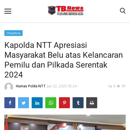
Headline
Kapolda NTT Apresiasi
Beranda
Masyarakat Belu atas Kelancaran
Binkam
Pemilu dan Pilkada Serentak
Terms & Conditions
2024
Reskrim
Humas Polda NTT
Jan 22, 2025 05:24
0
95
Lantas
Polisi Kita
Mitra Polisi
Giat Ops
Link Polda NTT