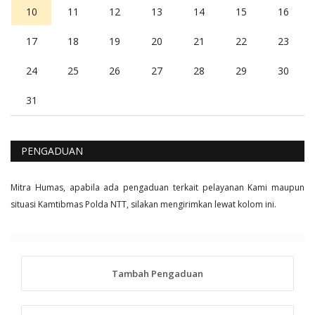
10
11
12
13
14
15
16
17
18
19
20
21
22
23
24
25
26
27
28
29
30
31
PENGADUAN
Mitra Humas, apabila ada pengaduan terkait pelayanan Kami maupun
situasi Kamtibmas Polda NTT, silakan mengirimkan lewat kolom ini.
Tambah Pengaduan