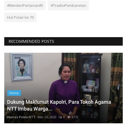
#MenteriPertanianRI
#TradisiPembaretan
Hut Polair ke 70
RECOMMENDED POSTS
Home
Dukung Maklumat Kapolri, Para Tokoh Agama
NTT Imbau Warga...
Humas Polda NTT
Mar 26, 2020
0
6772