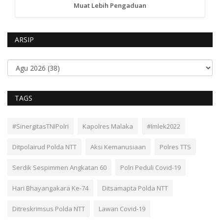
Muat Lebih Pengaduan
ARSIP
TAGS
#SinergitasTNIPolri
Kapolres Malaka
#Imlek2022
Ditpolairud Polda NTT
Aksi Kemanusiaan
Polres TTS
Serdik Sespimmen Angkatan 60
Polri Peduli Covid-19
Hari Bhayangakara Ke-74
Ditsamapta Polda NTT
Ditreskrimsus Polda NTT
Lawan Covid-19