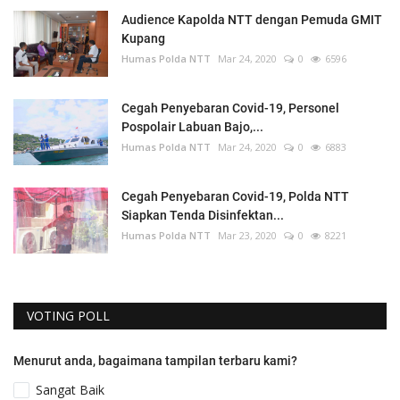
Audience Kapolda NTT dengan Pemuda GMIT
Kupang
Humas Polda NTT
Mar 24, 2020
0
6596
Cegah Penyebaran Covid-19, Personel
Pospolair Labuan Bajo,...
Humas Polda NTT
Mar 24, 2020
0
6883
Cegah Penyebaran Covid-19, Polda NTT
Siapkan Tenda Disinfektan...
Humas Polda NTT
Mar 23, 2020
0
8221
VOTING POLL
Menurut anda, bagaimana tampilan terbaru kami?
Sangat Baik