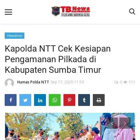
Headline
Kapolda NTT Cek Kesiapan
Beranda
Pengamanan Pilkada di
Binkam
Kabupaten Sumba Timur
Terms & Conditions
Humas Polda NTT
Sep 17, 2020 11:59
0
111
Reskrim
Lantas
Polisi Kita
Mitra Polisi
Giat Ops
Link Polda NTT