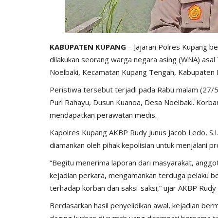
KABUPATEN KUPANG
– Jajaran Polres Kupang b
dilakukan seorang warga negara asing (WNA) asal
Noelbaki, Kecamatan Kupang Tengah, Kabupaten 
Peristiwa tersebut terjadi pada Rabu malam (27/
Puri Rahayu, Dusun Kuanoa, Desa Noelbaki. Korban 
mendapatkan perawatan medis.
Kapolres Kupang AKBP Rudy Junus Jacob Ledo, S.I.
diamankan oleh pihak kepolisian untuk menjalani pr
“Begitu menerima laporan dari masyarakat, anggot
kejadian perkara, mengamankan terduga pelaku be
terhadap korban dan saksi-saksi,” ujar AKBP Rudy
Berdasarkan hasil penyelidikan awal, kejadian b
daging kurban di rumah yang ditempati bersama t