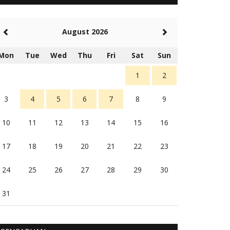
5 tahun Yang lalu
Balas
-20
August 2026
Rambu (rambu03@gmail.com)
Berita Polres Sumba Barat Mantap
Mon
Tue
Wed
Thu
Fri
Sat
Sun
5 tahun Yang lalu
Balas
16
1
2
3
4
5
6
7
8
9
10
11
12
13
14
15
16
17
18
19
20
21
22
23
24
25
26
27
28
29
30
31