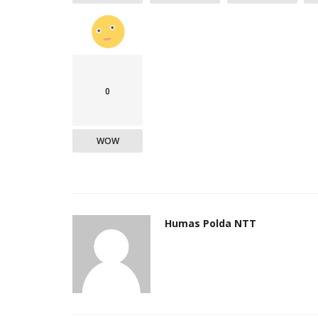
0
WOW
Humas Polda NTT