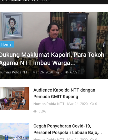
Home
Dukung Maklumat Kapolri, Para Tokoh
Agama NTT Imbau Warga...
Humas Polda NTT
Mar 26, 2020
0
6772
Audience Kapolda NTT dengan
Pemuda GMIT Kupang
Humas Polda NTT
Mar 24, 2020
0
6596
Cegah Penyebaran Covid-19,
Personel Pospolair Labuan Bajo,...
Humas Polda NTT
Mar 24, 2020
0