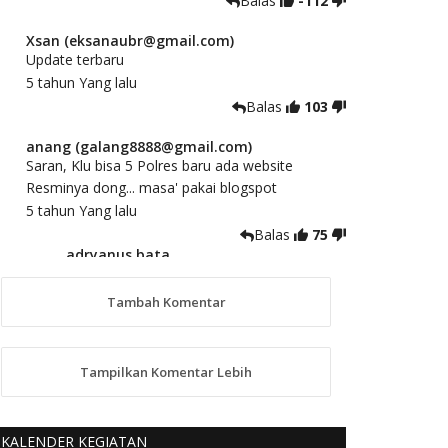
Balas
-112
Xsan (eksanaubr@gmail.com)
Update terbaru
5 tahun Yang lalu
Balas
103
anang (galang8888@gmail.com)
Saran, Klu bisa 5 Polres baru ada website
Resminya dong... masa' pakai blogspot
5 tahun Yang lalu
Balas
75
adryanus bata
(adryanusbata@gmail.com)
TKS atas saran dan masukannya, akan
Tambah Komentar
kami tindaklanjuti
5 tahun Yang lalu
88
Tampilkan Komentar Lebih
anggy (anakkaos@gmail.com)
Kami perantu bisa baca langsung terkait Pilkada
Sumba Barat Aman, Trmksih Pak Polisi
KALENDER KEGIATAN