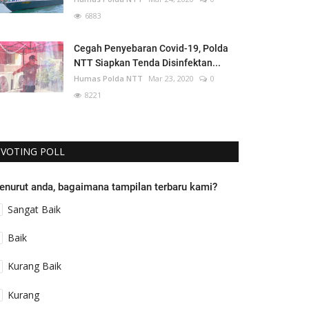
6883
Cegah Penyebaran Covid-19, Polda
NTT Siapkan Tenda Disinfektan...
Humas Polda NTT
Mar 23, 2020
0
8221
VOTING POLL
enurut anda, bagaimana tampilan terbaru kami?
Sangat Baik
Baik
Kurang Baik
Kurang