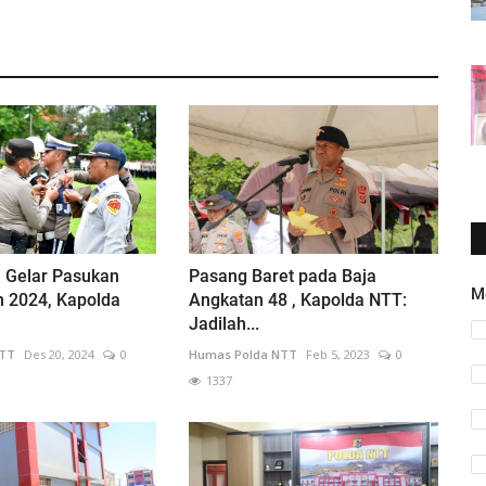
l Gelar Pasukan
Pasang Baret pada Baja
M
in 2024, Kapolda
Angkatan 48 , Kapolda NTT:
Jadilah...
NTT
Des 20, 2024
0
Humas Polda NTT
Feb 5, 2023
0
1337