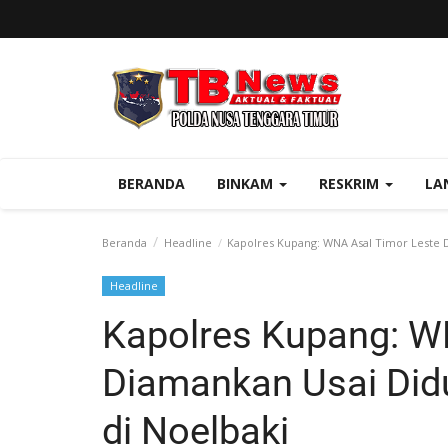
BERANDA
BINKAM
RESKRIM
LA
Beranda
Headline
Kapolres Kupang: WNA Asal Timor Leste 
Headline
Kapolres Kupang: W
Diamankan Usai Did
di Noelbaki