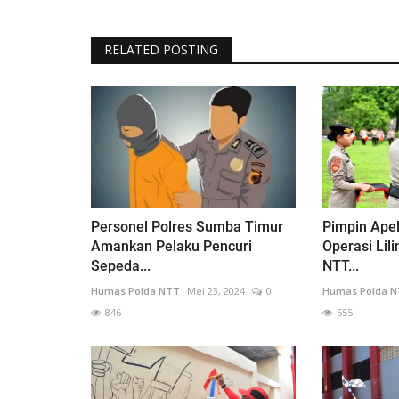
RELATED POSTING
Personel Polres Sumba Timur
Pimpin Ape
Amankan Pelaku Pencuri
Operasi Lil
Sepeda...
NTT...
Humas Polda NTT
Mei 23, 2024
0
Humas Polda 
846
555