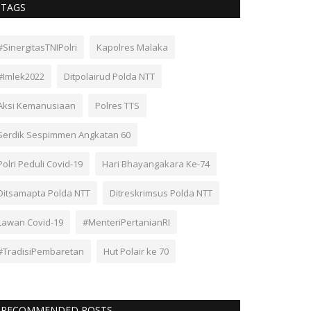
TAGS
#SinergitasTNIPolri
Kapolres Malaka
#Imlek2022
Ditpolairud Polda NTT
Aksi Kemanusiaan
Polres TTS
Serdik Sespimmen Angkatan 60
Polri Peduli Covid-19
Hari Bhayangakara Ke-74
Ditsamapta Polda NTT
Ditreskrimsus Polda NTT
Lawan Covid-19
#MenteriPertanianRI
#TradisiPembaretan
Hut Polair ke 70
RECOMMENDED POSTS