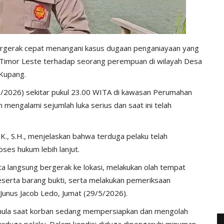
ergerak cepat menangani kasus dugaan penganiayaan yang
 Timor Leste terhadap seorang perempuan di wilayah Desa
Kupang.
5/2026) sekitar pukul 23.00 WITA di kawasan Perumahan
mengalami sejumlah luka serius dan saat ini telah
K., S.H., menjelaskan bahwa terduga pelaku telah
oses hukum lebih lanjut.
a langsung bergerak ke lokasi, melakukan olah tempat
serta barang bukti, serta melakukan pemeriksaan
 Junus Jacob Ledo, Jumat (29/5/2026).
ermula saat korban sedang mempersiapkan dan mengolah
erduga pelaku. Dalam kondisi diduga dipengaruhi minuman