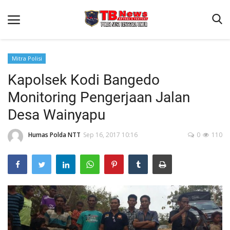
Mitra Polisi
Kapolsek Kodi Bangedo
Beranda
Monitoring Pengerjaan Jalan
Binkam
Desa Wainyapu
Terms & Conditions
Humas Polda NTT
Sep 16, 2017 10:16
0
110
Reskrim
Lantas
Polisi Kita
Mitra Polisi
Giat Ops
Link Polda NTT