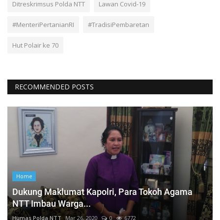
Ditreskrimsus Polda NTT
Lawan Covid-19
#MenteriPertanianRI
#TradisiPembaretan
Hut Polair ke 70
RECOMMENDED POSTS
Home
Dukung Maklumat Kapolri, Para Tokoh Agama
NTT Imbau Warga...
Humas Polda NTT
Mar 26, 2020
0
6772