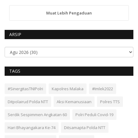
Muat Lebih Pengaduan
ARSIP
TAGS
#SinergitasTNIPolri
Kapolres Malaka
#Imlek2022
Ditpolairud Polda NTT
Aksi Kemanusiaan
Polres TTS
Serdik Sespimmen Angkatan 60
Polri Peduli Covid-19
Hari Bhayangakara Ke-74
Ditsamapta Polda NTT