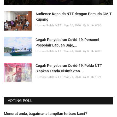
Audience Kapolda NTT dengan Pemuda GMIT
Kupang
Humas Polda NTT
Mar 24, 2020
0
6596
Cegah Penyebaran Covid-19, Personel
Pospolair Labuan Bajo,...
Humas Polda NTT
Mar 24, 2020
0
6883
Cegah Penyebaran Covid-19, Polda NTT
Siapkan Tenda Disinfektan...
Humas Polda NTT
Mar 23, 2020
0
8221
VOTING POLL
Menurut anda, bagaimana tampilan terbaru kami?