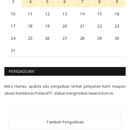
3
4
5
6
7
8
9
10
11
12
13
14
15
16
17
18
19
20
21
22
23
24
25
26
27
28
29
30
31
PENGADUAN
Mitra Humas, apabila ada pengaduan terkait pelayanan Kami maupun
situasi Kamtibmas Polda NTT, silakan mengirimkan lewat kolom ini.
Tambah Pengaduan