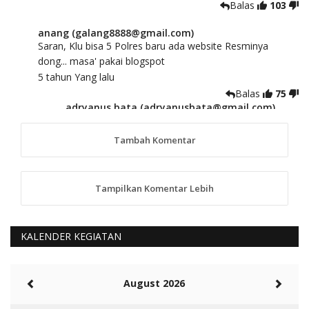
Balas
103
anang (galang8888@gmail.com)
Saran, Klu bisa 5 Polres baru ada website Resminya
dong... masa' pakai blogspot
5 tahun Yang lalu
Balas
75
adryanus bata (adryanusbata@gmail.com)
TKS atas saran dan masukannya, akan kami
tindaklanjuti
Tambah Komentar
5 tahun Yang lalu
88
Tampilkan Komentar Lebih
anggy (anakkaos@gmail.com)
Kami perantu bisa baca langsung terkait Pilkada Sumba
Barat Aman, Trmksih Pak Polisi
5 tahun Yang lalu
KALENDER KEGIATAN
Balas
-20
Rambu (rambu03@gmail.com)
August 2026
Berita Polres Sumba Barat Mantap
5 tahun Yang lalu