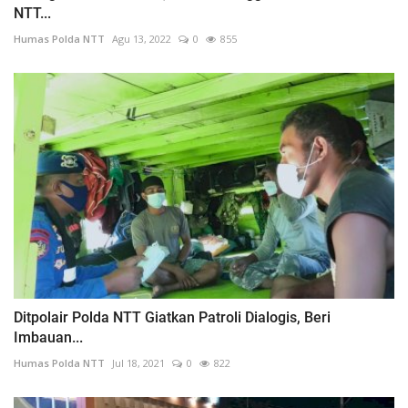
NTT...
Humas Polda NTT
Agu 13, 2022
0
855
Ditpolair Polda NTT Giatkan Patroli Dialogis, Beri
Imbauan...
Humas Polda NTT
Jul 18, 2021
0
822