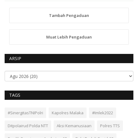
Tambah Pengaduan
Muat Lebih Pengaduan
ARSIP
TAGS
#SinergitasTNIPolri
Kapolres Malaka
#Imlek2022
Ditpolairud Polda NTT
Aksi Kemanusiaan
Polres TTS