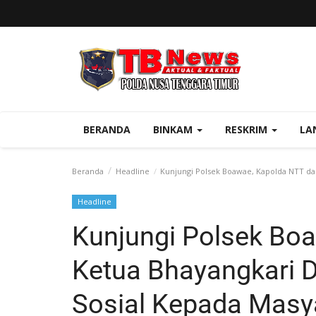
BERANDA
BINKAM
RESKRIM
LA
Beranda
Headline
Kunjungi Polsek Boawae, Kapolda NTT dan
Headline
Kunjungi Polsek Bo
Ketua Bhayangkari D
Sosial Kepada Masy