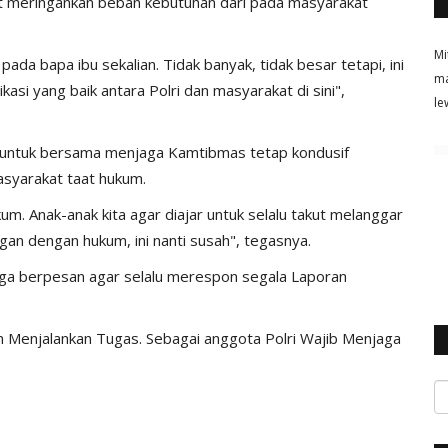
dikit meringankan beban kebutuhan dari pada masyarakat
Mi
ada bapa ibu sekalian. Tidak banyak, tidak besar tetapi, ini
ma
i yang baik antara Polri dan masyarakat di sini",
le
t untuk bersama menjaga Kamtibmas tetap kondusif
asyarakat taat hukum.
m. Anak-anak kita agar diajar untuk selalu takut melanggar
an dengan hukum, ini nanti susah", tegasnya.
ga berpesan agar selalu merespon segala Laporan
am Menjalankan Tugas. Sebagai anggota Polri Wajib Menjaga