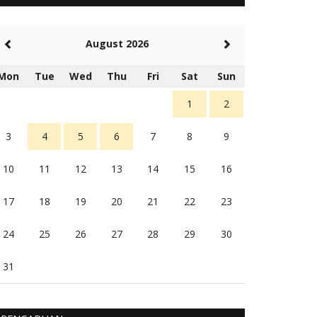
5 tahun Yang lalu
Balas
-20
August 2026
Rambu (rambu03@gmail.com)
Berita Polres Sumba Barat Mantap
Mon
Tue
Wed
Thu
Fri
Sat
Sun
5 tahun Yang lalu
Balas
16
1
2
3
4
5
6
7
8
9
10
11
12
13
14
15
16
17
18
19
20
21
22
23
24
25
26
27
28
29
30
31