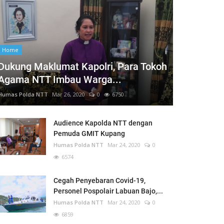
Home
Dukung Maklumat Kapolri, Para Tokoh
Agama NTT Imbau Warga...
Humas Polda NTT
Mar 26, 2020
0
6750
Audience Kapolda NTT dengan
Pemuda GMIT Kupang
Humas Polda NTT
Mar 24, 2020
0
6574
Cegah Penyebaran Covid-19,
Personel Pospolair Labuan Bajo,...
Humas Polda NTT
Mar 24, 2020
0
6859