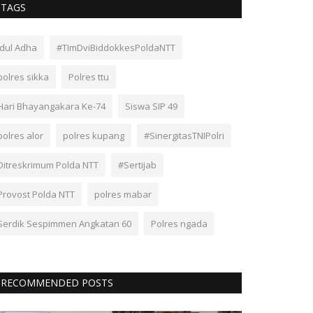
TAGS
Idul Adha
#TImDviBiddokkesPoldaNTT
polres sikka
Polres ttu
Hari Bhayangakara Ke-74
Siswa SIP 49
polres alor
polres kupang
#SinergitasTNIPolri
Ditreskrimum Polda NTT
#Sertijab
Provost Polda NTT
polres mabar
Serdik Sespimmen Angkatan 60
Polres ngada
RECOMMENDED POSTS