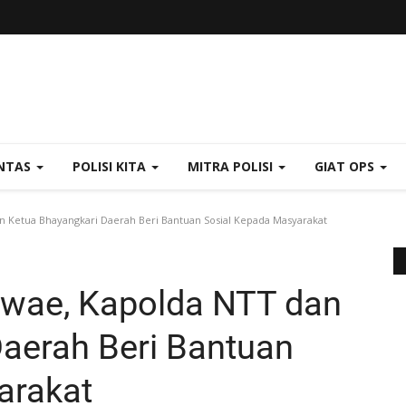
NTAS
POLISI KITA
MITRA POLISI
GIAT OPS
 Ketua Bhayangkari Daerah Beri Bantuan Sosial Kepada Masyarakat
awae, Kapolda NTT dan
aerah Beri Bantuan
arakat