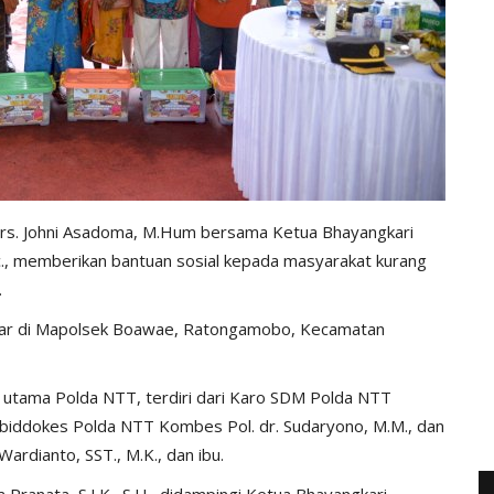
Drs. Johni Asadoma, M.Hum bersama Ketua Bhayangkari
c., memberikan bantuan sosial kepada masyarakat kurang
.
digelar di Mapolsek Boawae, Ratongamobo, Kecamatan
t utama Polda NTT, terdiri dari Karo SDM Polda NTT
, Kabiddokes Polda NTT Kombes Pol. dr. Sudaryono, M.M., dan
rdianto, SST., M.K., dan ibu.
ranata, S.I.K., S.H., didampingi Ketua Bhayangkari