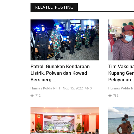
RELATED POSTING
Patroli Gunakan Kendaraan
Tim Vaksina
Listrik, Polwan dan Kowad
Kupang Gen
Bersinergi...
Pelayanan..
Humas Polda NTT
Nop 15, 2022
0
Humas Polda 
712
792