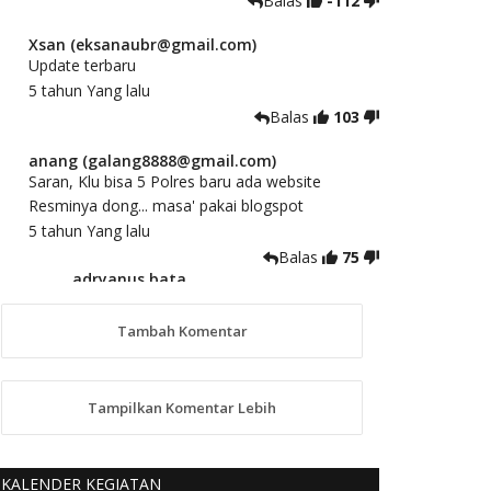
Balas
-112
Xsan (eksanaubr@gmail.com)
Update terbaru
5 tahun Yang lalu
Balas
103
anang (galang8888@gmail.com)
Saran, Klu bisa 5 Polres baru ada website
Resminya dong... masa' pakai blogspot
5 tahun Yang lalu
Balas
75
adryanus bata
(adryanusbata@gmail.com)
TKS atas saran dan masukannya, akan
Tambah Komentar
kami tindaklanjuti
5 tahun Yang lalu
88
Tampilkan Komentar Lebih
anggy (anakkaos@gmail.com)
Kami perantu bisa baca langsung terkait Pilkada
Sumba Barat Aman, Trmksih Pak Polisi
KALENDER KEGIATAN