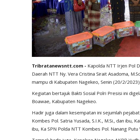
Tribratanewsntt.com -
Kapolda NTT Irjen Pol 
Daerah NTT Ny. Vera Cristina Sirait Asadoma, M.S
mampu di Kabupaten Nagekeo, Senin (20/2/2023)
Kegiatan bertajuk Bakti Sosial Polri Presisi ini 
Boawae, Kabupaten Nagekeo.
Hadir juga dalam kesempatan ini sejumlah pejaba
Kombes Pol. Satria Yusada, S.I.K., M.Si., dan ibu
ibu, Ka SPN Polda NTT Kombes Pol. Nanang Putu Wa
Tampak hadir juga, Kapolres Nagekeo AKBP Yudha P