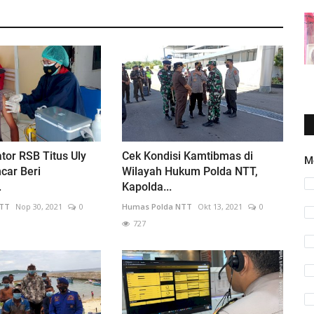
tor RSB Titus Uly
Cek Kondisi Kamtibmas di
M
car Beri
Wilayah Hukum Polda NTT,
.
Kapolda...
NTT
Nop 30, 2021
0
Humas Polda NTT
Okt 13, 2021
0
727