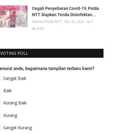
Cegah Penyebaran Covid-19, Polda
NTT Siapkan Tenda Disinfektan...
Humas Polda NTT
Mar 23, 2020
0
8189
VOTING POLL
enurut anda, bagaimana tampilan terbaru kami?
Sangat Baik
Baik
Kurang Baik
Kurang
Sangat Kurang