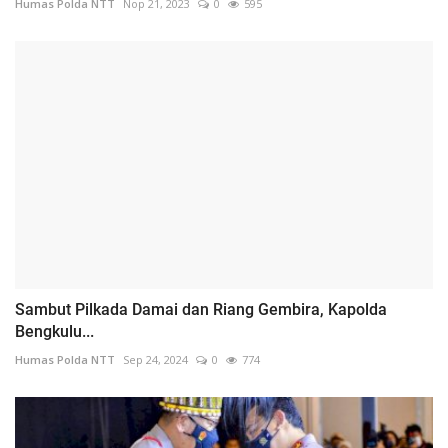
Humas Polda NTT
Nop 21, 2023
0
595
Sambut Pilkada Damai dan Riang Gembira, Kapolda
Bengkulu...
Humas Polda NTT
Sep 24, 2024
0
774