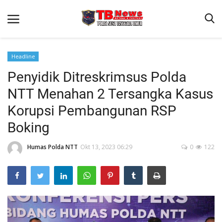
Headline
Penyidik Ditreskrimsus Polda
Beranda
NTT Menahan 2 Tersangka Kasus
Binkam
Korupsi Pembangunan RSP
Terms & Conditions
Boking
Reskrim
Humas Polda NTT
Okt 13, 2023 06:29
0
122
Lantas
Polisi Kita
Mitra Polisi
Giat Ops
Link Polda NTT