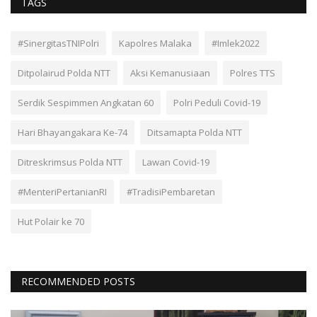
TAGS
#SinergitasTNIPolri
Kapolres Malaka
#Imlek2022
Ditpolairud Polda NTT
Aksi Kemanusiaan
Polres TTS
Serdik Sespimmen Angkatan 60
Polri Peduli Covid-19
Hari Bhayangakara Ke-74
Ditsamapta Polda NTT
Ditreskrimsus Polda NTT
Lawan Covid-19
#MenteriPertanianRI
#TradisiPembaretan
Hut Polair ke 70
RECOMMENDED POSTS