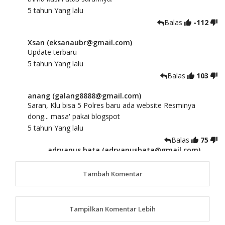
5 tahun Yang lalu
Balas
-112
Xsan (eksanaubr@gmail.com)
Update terbaru
5 tahun Yang lalu
Balas
103
anang (galang8888@gmail.com)
Saran, Klu bisa 5 Polres baru ada website Resminya
dong... masa' pakai blogspot
5 tahun Yang lalu
Balas
75
adryanus bata (adryanusbata@gmail.com)
TKS atas saran dan masukannya, akan kami
tindaklanjuti
Tambah Komentar
5 tahun Yang lalu
88
Tampilkan Komentar Lebih
anggy (anakkaos@gmail.com)
Kami perantu bisa baca langsung terkait Pilkada Sumba