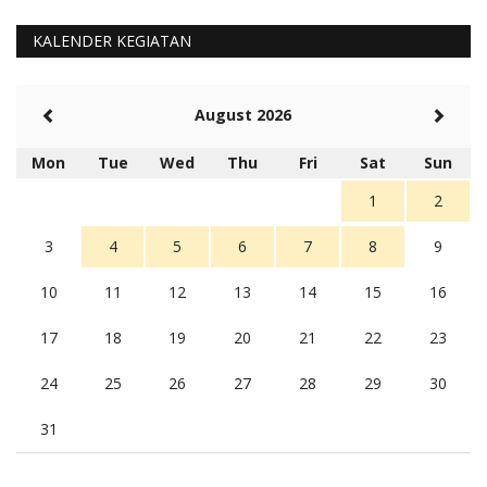
Barat Aman, Trmksih Pak Polisi
5 tahun Yang lalu
KALENDER KEGIATAN
Balas
-20
Rambu (rambu03@gmail.com)
August 2026
Berita Polres Sumba Barat Mantap
5 tahun Yang lalu
Mon
Tue
Wed
Thu
Fri
Sat
Sun
Balas
16
1
2
3
4
5
6
7
8
9
10
11
12
13
14
15
16
17
18
19
20
21
22
23
24
25
26
27
28
29
30
31