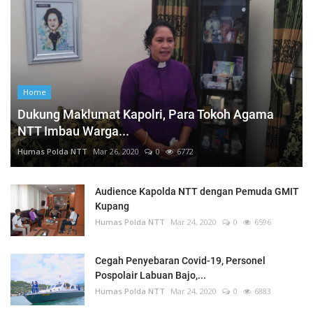
Home
Dukung Maklumat Kapolri, Para Tokoh Agama
NTT Imbau Warga...
Humas Polda NTT
Mar 26, 2020
0
6772
Audience Kapolda NTT dengan Pemuda GMIT
Kupang
Humas Polda NTT
Mar 24, 2020
0
6596
Cegah Penyebaran Covid-19, Personel
Pospolair Labuan Bajo,...
Humas Polda NTT
Mar 24, 2020
0
6883