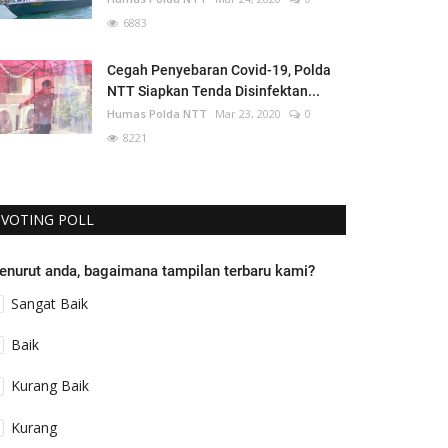
6883
Cegah Penyebaran Covid-19, Polda
NTT Siapkan Tenda Disinfektan...
Humas Polda NTT
Mar 23, 2020
0
8221
VOTING POLL
enurut anda, bagaimana tampilan terbaru kami?
Sangat Baik
Baik
Kurang Baik
Kurang