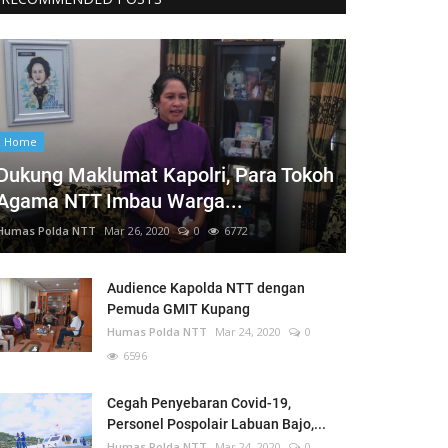
Home
Dukung Maklumat Kapolri, Para Tokoh
Agama NTT Imbau Warga...
Humas Polda NTT
Mar 26, 2020
0
6772
Audience Kapolda NTT dengan
Pemuda GMIT Kupang
Humas Polda NTT
Mar 24, 2020
0
6596
Cegah Penyebaran Covid-19,
Personel Pospolair Labuan Bajo,...
Humas Polda NTT
Mar 24, 2020
0