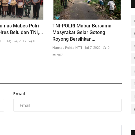
Humas Mabes Polri
TNI-POLRI Mabar Bersama
res Belu dan TNI,...
Masyrakat Gelar Gotong
Royong Bersihkan...
NTT
Agu 24, 2017
0
Humas Polda NTT
Jul 7, 2020
0
967
Email