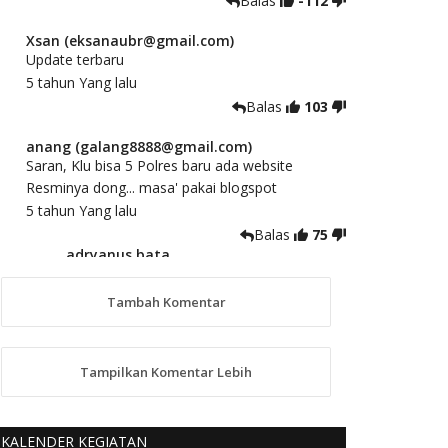
Balas
-112
Xsan (eksanaubr@gmail.com)
Update terbaru
5 tahun Yang lalu
Balas
103
anang (galang8888@gmail.com)
Saran, Klu bisa 5 Polres baru ada website
Resminya dong... masa' pakai blogspot
5 tahun Yang lalu
Balas
75
adryanus bata
(adryanusbata@gmail.com)
TKS atas saran dan masukannya, akan
Tambah Komentar
kami tindaklanjuti
5 tahun Yang lalu
88
Tampilkan Komentar Lebih
anggy (anakkaos@gmail.com)
Kami perantu bisa baca langsung terkait Pilkada
Sumba Barat Aman, Trmksih Pak Polisi
KALENDER KEGIATAN