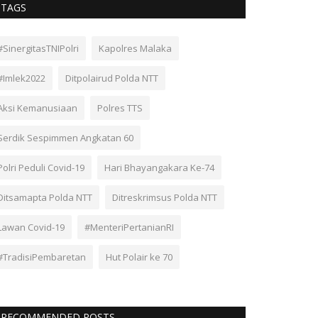
TAGS
#SinergitasTNIPolri
Kapolres Malaka
#Imlek2022
Ditpolairud Polda NTT
Aksi Kemanusiaan
Polres TTS
Serdik Sespimmen Angkatan 60
Polri Peduli Covid-19
Hari Bhayangakara Ke-74
Ditsamapta Polda NTT
Ditreskrimsus Polda NTT
Lawan Covid-19
#MenteriPertanianRI
#TradisiPembaretan
Hut Polair ke 70
RECOMMENDED POSTS