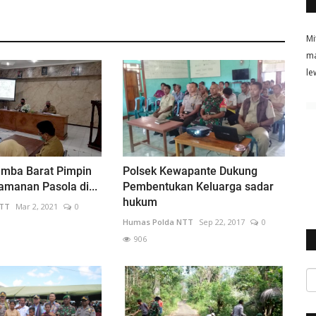
Mi
ma
le
umba Barat Pimpin
Polsek Kewapante Dukung
manan Pasola di...
Pembentukan Keluarga sadar
hukum
NTT
Mar 2, 2021
0
Humas Polda NTT
Sep 22, 2017
0
906