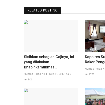
RELATED POSTING
Sisihkan sebagian Gajinya, ini
Kapolres S
yang dilakukan
Rakor Penga
Bhabinkamtibmas...
Humas Polda 
Humas Polda NTT
Des 21, 2017
0
1373
842