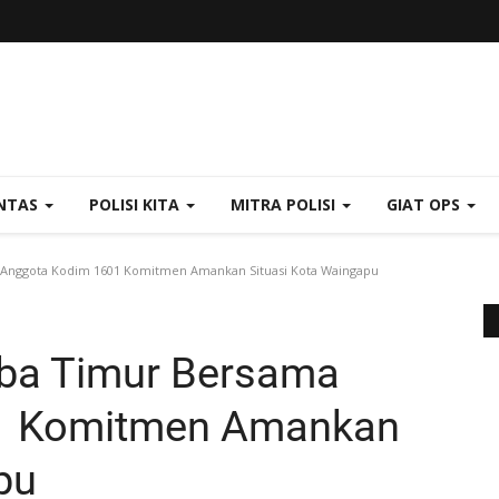
NTAS
POLISI KITA
MITRA POLISI
GIAT OPS
 Anggota Kodim 1601 Komitmen Amankan Situasi Kota Waingapu
mba Timur Bersama
1 Komitmen Amankan
pu