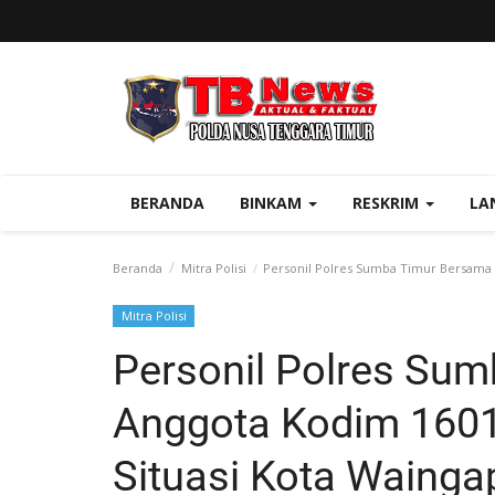
BERANDA
BINKAM
RESKRIM
LA
Beranda
Mitra Polisi
Personil Polres Sumba Timur Bersama
Mitra Polisi
Personil Polres Su
Anggota Kodim 160
Situasi Kota Wainga