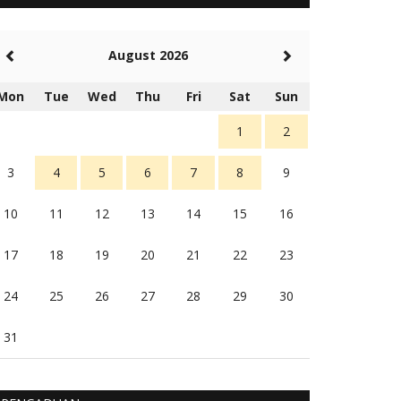
5 tahun Yang lalu
Balas
-20
August 2026
Rambu (rambu03@gmail.com)
Berita Polres Sumba Barat Mantap
Mon
Tue
Wed
Thu
Fri
Sat
Sun
5 tahun Yang lalu
Balas
16
1
2
3
4
5
6
7
8
9
10
11
12
13
14
15
16
17
18
19
20
21
22
23
24
25
26
27
28
29
30
31