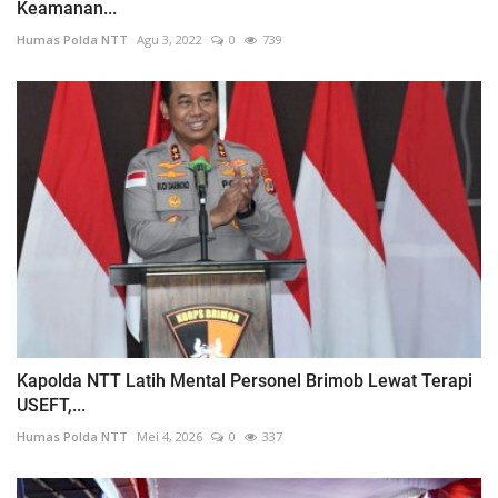
Keamanan...
Humas Polda NTT
Agu 3, 2022
0
739
Kapolda NTT Latih Mental Personel Brimob Lewat Terapi
USEFT,...
Humas Polda NTT
Mei 4, 2026
0
337