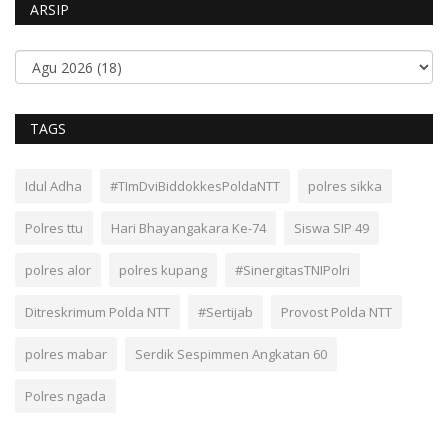
ARSIP
TAGS
Idul Adha
#TImDviBiddokkesPoldaNTT
polres sikka
Polres ttu
Hari Bhayangakara Ke-74
Siswa SIP 49
polres alor
polres kupang
#SinergitasTNIPolri
Ditreskrimum Polda NTT
#Sertijab
Provost Polda NTT
polres mabar
Serdik Sespimmen Angkatan 60
Polres ngada