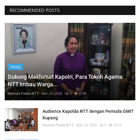
RECOMMENDED POSTS
Home
Dukung Maklumat Kapolri, Para Tokoh Agama
NTT Imbau Warga...
Humas Polda NTT
Mar 26, 2020
0
6750
Audience Kapolda NTT dengan Pemuda GMIT
Kupang
Humas Polda NTT
Mar 24, 2020
0
6574