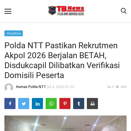
Headline
Polda NTT Pastikan Rekrutmen
Beranda
Akpol 2026 Berjalan BETAH,
Binkam
Disdukcapil Dilibatkan Verifikasi
Terms & Conditions
Domisili Peserta
Reskrim
Humas Polda NTT
Jul 4, 2026 01:23
0
446
Lantas
Polisi Kita
Mitra Polisi
Giat Ops
Link Polda NTT