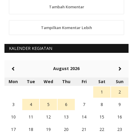
tindaklanjuti
Tambah Komentar
5 tahun Yang lalu
88
Tampilkan Komentar Lebih
anggy (anakkaos@gmail.com)
Kami perantu bisa baca langsung terkait Pilkada Sumba
Barat Aman, Trmksih Pak Polisi
5 tahun Yang lalu
KALENDER KEGIATAN
Balas
-20
Rambu (rambu03@gmail.com)
August 2026
Berita Polres Sumba Barat Mantap
5 tahun Yang lalu
Mon
Tue
Wed
Thu
Fri
Sat
Sun
Balas
16
1
2
3
4
5
6
7
8
9
10
11
12
13
14
15
16
17
18
19
20
21
22
23