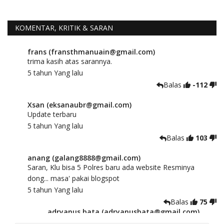
KOMENTAR, KRITIK & SARAN
frans (fransthmanuain@gmail.com)
trima kasih atas sarannya.
5 tahun Yang lalu
Balas
-112
Xsan (eksanaubr@gmail.com)
Update terbaru
5 tahun Yang lalu
Balas
103
anang (galang8888@gmail.com)
Saran, Klu bisa 5 Polres baru ada website Resminya
dong... masa' pakai blogspot
5 tahun Yang lalu
Balas
75
adryanus bata (adryanusbata@gmail.com)
TKS atas saran dan masukannya, akan kami