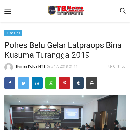
Giat Ops
Polres Belu Gelar Latpraops Bina
Beranda
Kusuma Turangga 2019
Binkam
Terms & Conditions
Humas Polda NTT
Sep 17, 2019 01:11
0
85
Reskrim
Lantas
Polisi Kita
Mitra Polisi
Giat Ops
Link Polda NTT