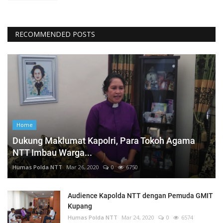
RECOMMENDED POSTS
Home
Dukung Maklumat Kapolri, Para Tokoh Agama
NTT Imbau Warga...
Humas Polda NTT
Mar 26, 2020
0
6750
Audience Kapolda NTT dengan Pemuda GMIT
Kupang
Humas Polda NTT
Mar 24, 2020
0
6574