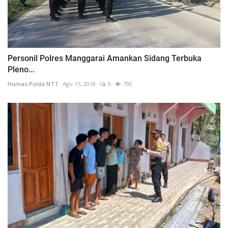
Personil Polres Manggarai Amankan Sidang Terbuka
Pleno...
Humas Polda NTT
Agu 15, 2018
0
790