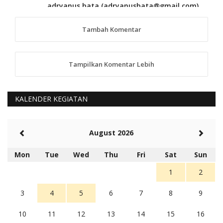
adryanus bata (adryanusbata@gmail.com)
TKS atas saran dan masukannya, akan kami
tindaklanjuti
Tambah Komentar
5 tahun Yang lalu
88
Tampilkan Komentar Lebih
anggy (anakkaos@gmail.com)
Kami perantu bisa baca langsung terkait Pilkada Sumba
Barat Aman, Trmksih Pak Polisi
5 tahun Yang lalu
KALENDER KEGIATAN
Balas
-20
Rambu (rambu03@gmail.com)
August 2026
Berita Polres Sumba Barat Mantap
5 tahun Yang lalu
Mon
Tue
Wed
Thu
Fri
Sat
Sun
Balas
16
1
2
3
4
5
6
7
8
9
10
11
12
13
14
15
16