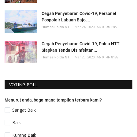
Cegah Penyebaran Covid-19, Personel
Pospolair Labuan Bajo,...
Humas Polda NTT
Mar 24, 2020
0
6859
Cegah Penyebaran Covid-19, Polda NTT
Siapkan Tenda Disinfektan...
Humas Polda NTT
Mar 23, 2020
0
8189
VOTING POLL
Menurut anda, bagaimana tampilan terbaru kami?
Sangat Baik
Baik
Kurang Baik