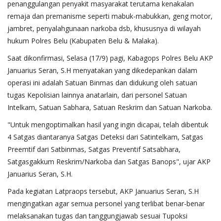
penanggulangan penyakit masyarakat terutama kenakalan
remaja dan premanisme seperti mabuk-mabukkan, geng motor,
jambret, penyalahgunaan narkoba dsb, khususnya di wilayah
hukum Polres Belu (Kabupaten Belu & Malaka).
Saat dikonfirmasi, Selasa (17/9) pagi, Kabagops Polres Belu AKP
Januarius Seran, S.H menyatakan yang dikedepankan dalam
operasi ini adalah Satuan Binmas dan didukung oleh satuan
tugas Kepolisian lainnya anatarlain, dari personel Satuan
Intelkam, Satuan Sabhara, Satuan Reskrim dan Satuan Narkoba.
"Untuk mengoptimalkan hasil yang ingin dicapai, telah dibentuk
4 Satgas diantaranya Satgas Deteksi dari Satintelkam, Satgas
Preemtif dari Satbinmas, Satgas Preventif Satsabhara,
Satgasgakkum Reskrim/Narkoba dan Satgas Banops", ujar AKP
Januarius Seran, S.H.
Pada kegiatan Latpraops tersebut, AKP Januarius Seran, S.H
mengingatkan agar semua personel yang terlibat benar-benar
melaksanakan tugas dan tanggungjawab sesuai Tupoksi