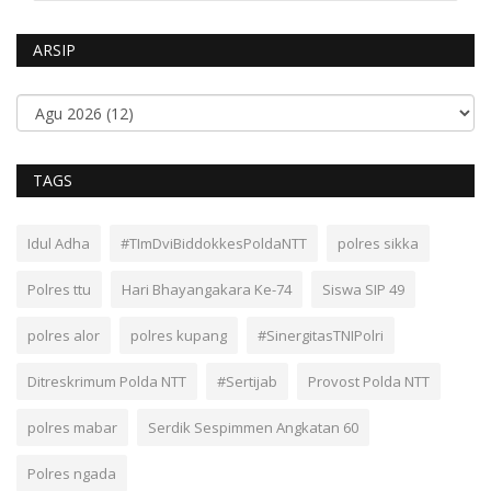
ARSIP
TAGS
Idul Adha
#TImDviBiddokkesPoldaNTT
polres sikka
Polres ttu
Hari Bhayangakara Ke-74
Siswa SIP 49
polres alor
polres kupang
#SinergitasTNIPolri
Ditreskrimum Polda NTT
#Sertijab
Provost Polda NTT
polres mabar
Serdik Sespimmen Angkatan 60
Polres ngada