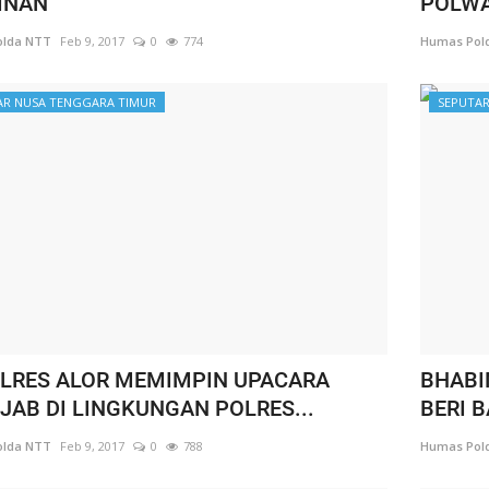
INAN
POLWA
lda NTT
Feb 9, 2017
0
774
Humas Pol
AR NUSA TENGGARA TIMUR
SEPUTAR
LRES ALOR MEMIMPIN UPACARA
BHABI
JAB DI LINGKUNGAN POLRES...
BERI 
lda NTT
Feb 9, 2017
0
788
Humas Pol