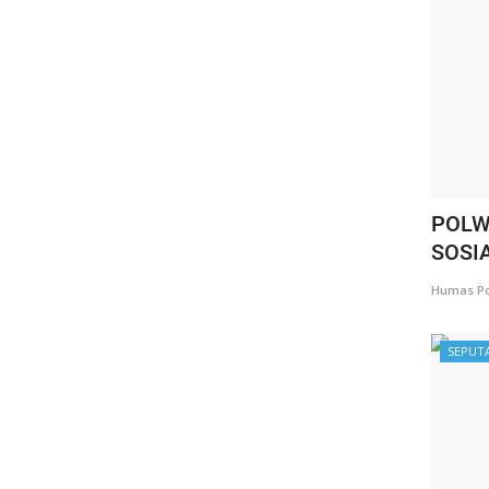
POLW
SOSI
Humas Po
SEPUT