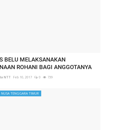
S BELU MELAKSANAKAN
NAAN ROHANI BAGI ANGGOTANYA
da NTT
Feb 10, 2017
0
739
 NUSA TENGGARA TIMUR