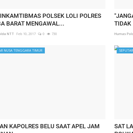
INKAMTIBMAS POLSEK LOLI POLRES
"JANG
A BARAT MENGAWAL...
TIDAK
lda NTT
Feb 10, 2017
0
730
Humas Pol
AR NUSA TENGGARA TIMUR
SEPUTAR
AN KAPOLRES BELU SAAT APEL JAM
SAT L