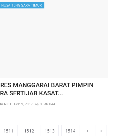
 NUSA TENGGARA TIMUR
RES MANGGARAI BARAT PIMPIN
RA SERTIJAB KASAT...
da NTT
Feb 9, 2017
0
844
›
»
1511
1512
1513
1514