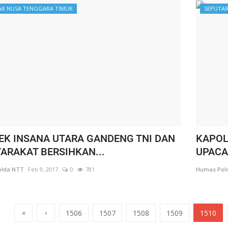
AR NUSA TENGGARA TIMUR
SEPUTAR
EK INSANA UTARA GANDENG TNI DAN
KAPOL
ARAKAT BERSIHKAN...
UPACA
lda NTT
Feb 9, 2017
0
781
Humas Pol
«
‹
1506
1507
1508
1509
1510