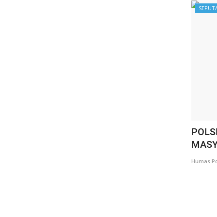
SEPUT
POLS
MASY
Humas Po