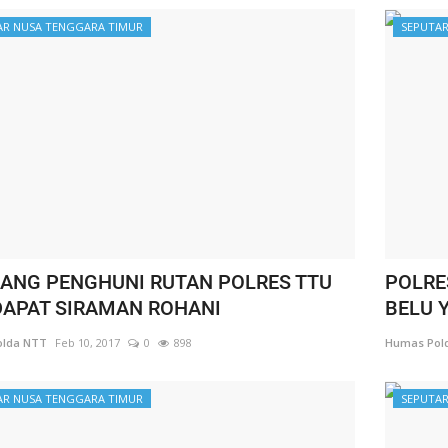
AR NUSA TENGGARA TIMUR
SEPUTAR
RANG PENGHUNI RUTAN POLRES TTU
POLRE
APAT SIRAMAN ROHANI
BELU Y
lda NTT
Feb 10, 2017
0
898
Humas Pol
AR NUSA TENGGARA TIMUR
SEPUTAR