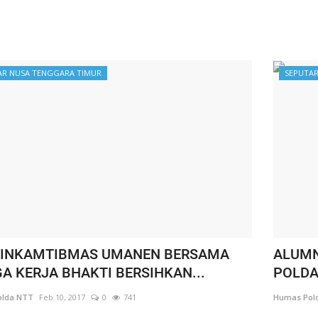
AR NUSA TENGGARA TIMUR
SEPUTAR
INKAMTIBMAS UMANEN BERSAMA
ALUMNI
A KERJA BHAKTI BERSIHKAN...
POLDA
lda NTT
Feb 10, 2017
0
741
Humas Pol