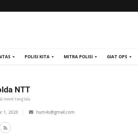
NTAS
POLISI KITA
MITRA POLISI
GIAT OPS
lda NTT
42 menit Yang lalu
r 1, 2020
hum4s@gmail.com