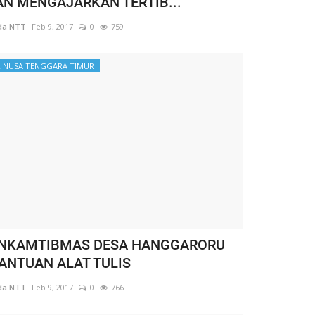
N MENGAJARKAN TERTIB...
da NTT
Feb 9, 2017
0
759
 NUSA TENGGARA TIMUR
NKAMTIBMAS DESA HANGGARORU
BANTUAN ALAT TULIS
da NTT
Feb 9, 2017
0
766