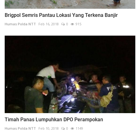
Brigpol Semris Pantau Lokasi Yang Terkena Banjir
Humas Polda NTT
Feb 16, 2018
0
915
Timah Panas Lumpuhkan DPO Perampokan
Humas Polda NTT
Feb 10, 2018
0
1149