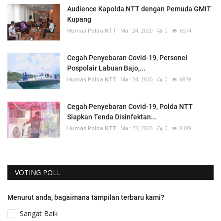
Audience Kapolda NTT dengan Pemuda GMIT
Kupang
Humas Polda NTT
Mar 24, 2020
0
6574
Cegah Penyebaran Covid-19, Personel
Pospolair Labuan Bajo,...
Humas Polda NTT
Mar 24, 2020
0
6859
Cegah Penyebaran Covid-19, Polda NTT
Siapkan Tenda Disinfektan...
Humas Polda NTT
Mar 23, 2020
0
8189
VOTING POLL
Menurut anda, bagaimana tampilan terbaru kami?
Sangat Baik