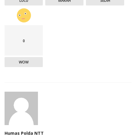
LUCU
MARAH
SEDIH
0
WOW
Humas Polda NTT