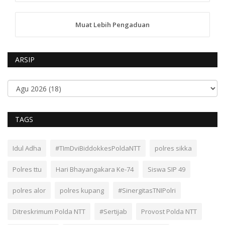
Muat Lebih Pengaduan
ARSIP
TAGS
Idul Adha
#TImDviBiddokkesPoldaNTT
polres sikka
Polres ttu
Hari Bhayangakara Ke-74
Siswa SIP 49
polres alor
polres kupang
#SinergitasTNIPolri
Ditreskrimum Polda NTT
#Sertijab
Provost Polda NTT