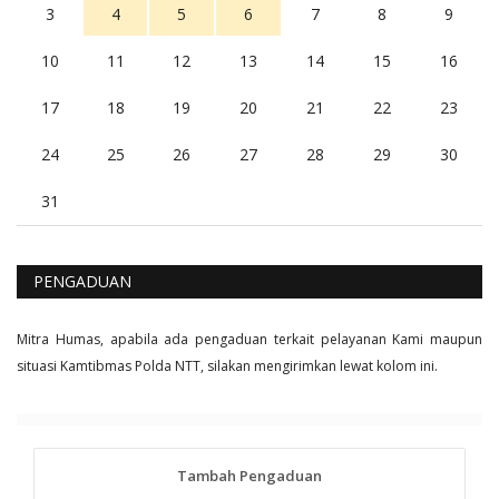
3
4
5
6
7
8
9
10
11
12
13
14
15
16
17
18
19
20
21
22
23
24
25
26
27
28
29
30
31
PENGADUAN
Mitra Humas, apabila ada pengaduan terkait pelayanan Kami maupun
situasi Kamtibmas Polda NTT, silakan mengirimkan lewat kolom ini.
Tambah Pengaduan