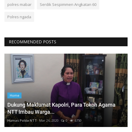
polres mabar
Serdik Sespimmen Angkatan 60
Polres ngada
RECOMMENDED POSTS
Home
Dukung Maklumat Kapolri, Para Tokoh Agama
NTT Imbau Warga...
Humas Polda NTT
Mar 26, 2020
0
6750