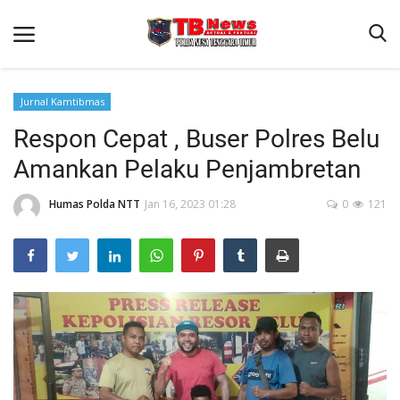
Jurnal Kamtibmas
Respon Cepat , Buser Polres Belu
Beranda
Amankan Pelaku Penjambretan
Binkam
Terms & Conditions
Humas Polda NTT
Jan 16, 2023 01:28
0
121
Reskrim
Lantas
Polisi Kita
Mitra Polisi
Giat Ops
Link Polda NTT