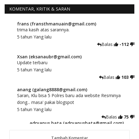
KOMENTAR, KRITIK & SARAN
frans (fransthmanuain@gmail.com)
trima kasih atas sarannya.
5 tahun Yang lalu
Balas
-112
Xsan (eksanaubr@gmail.com)
Update terbaru
5 tahun Yang lalu
Balas
103
anang (galang8888@gmail.com)
Saran, Klu bisa 5 Polres baru ada website Resminya
dong... masa' pakai blogspot
5 tahun Yang lalu
Balas
75
adryanus bata (adryanusbata@gmail.com)
TKS atas saran dan masukannya, akan kami
tindaklanjuti
Tambah Komentar