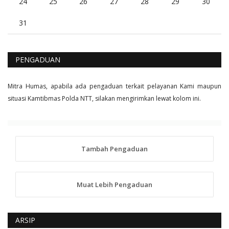
24
25
26
27
28
29
30
31
PENGADUAN
Mitra Humas, apabila ada pengaduan terkait pelayanan Kami maupun
situasi Kamtibmas Polda NTT, silakan mengirimkan lewat kolom ini.
Tambah Pengaduan
Muat Lebih Pengaduan
ARSIP