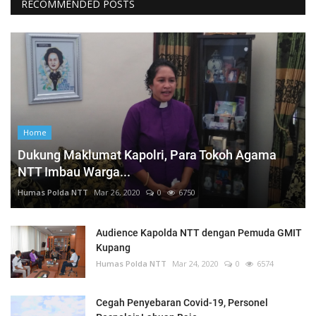
RECOMMENDED POSTS
Home
Dukung Maklumat Kapolri, Para Tokoh Agama
NTT Imbau Warga...
Humas Polda NTT
Mar 26, 2020
0
6750
Audience Kapolda NTT dengan Pemuda GMIT
Kupang
Humas Polda NTT
Mar 24, 2020
0
6574
Cegah Penyebaran Covid-19, Personel