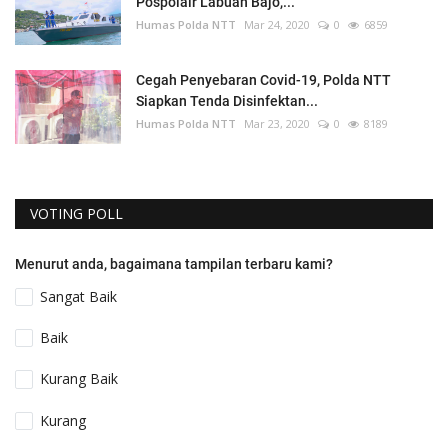
Pospolair Labuan Bajo,...
Humas Polda NTT
Mar 24, 2020
0
6859
Cegah Penyebaran Covid-19, Polda NTT
Siapkan Tenda Disinfektan...
Humas Polda NTT
Mar 23, 2020
0
8189
VOTING POLL
Menurut anda, bagaimana tampilan terbaru kami?
Sangat Baik
Baik
Kurang Baik
Kurang