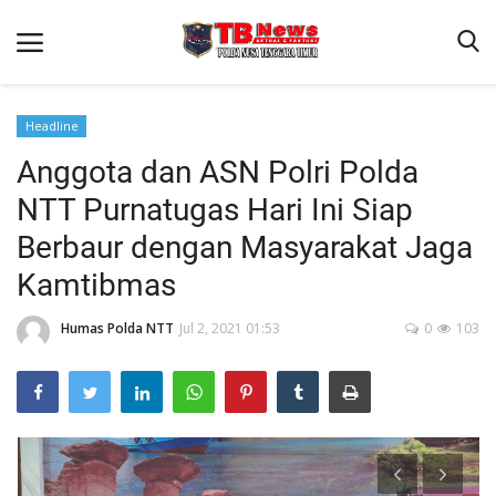
Headline
Anggota dan ASN Polri Polda
Beranda
NTT Purnatugas Hari Ini Siap
Binkam
Berbaur dengan Masyarakat Jaga
Terms & Conditions
Kamtibmas
Reskrim
Humas Polda NTT
Jul 2, 2021 01:53
0
103
Lantas
Polisi Kita
Mitra Polisi
Giat Ops
Link Polda NTT