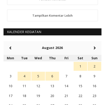
5 tahun Yang lalu
88
Tampilkan Komentar Lebih
anggy (anakkaos@gmail.com)
Kami perantu bisa baca langsung terkait Pilkada Sumba
Barat Aman, Trmksih Pak Polisi
5 tahun Yang lalu
KALENDER KEGIATAN
Balas
-20
Rambu (rambu03@gmail.com)
August 2026
Berita Polres Sumba Barat Mantap
5 tahun Yang lalu
Mon
Tue
Wed
Thu
Fri
Sat
Sun
Balas
16
1
2
3
4
5
6
7
8
9
10
11
12
13
14
15
16
17
18
19
20
21
22
23