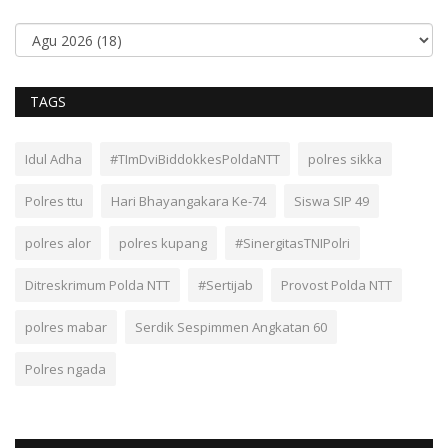
TAGS
Idul Adha
#TImDviBiddokkesPoldaNTT
polres sikka
Polres ttu
Hari Bhayangakara Ke-74
Siswa SIP 49
polres alor
polres kupang
#SinergitasTNIPolri
Ditreskrimum Polda NTT
#Sertijab
Provost Polda NTT
polres mabar
Serdik Sespimmen Angkatan 60
Polres ngada