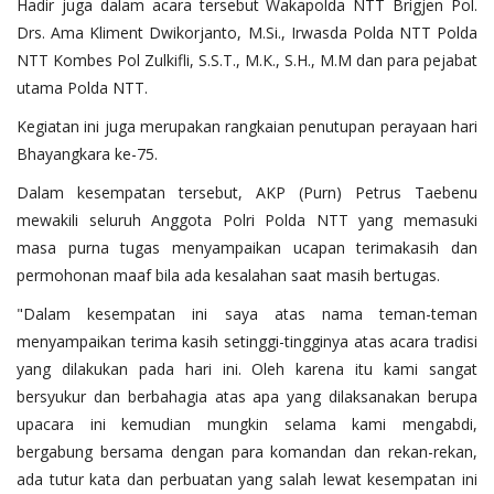
Hadir juga dalam acara tersebut Wakapolda NTT Brigjen Pol.
Drs. Ama Kliment Dwikorjanto, M.Si., Irwasda Polda NTT Polda
NTT Kombes Pol Zulkifli, S.S.T., M.K., S.H., M.M dan para pejabat
utama Polda NTT.
Kegiatan ini juga merupakan rangkaian penutupan perayaan hari
Bhayangkara ke-75.
Dalam kesempatan tersebut, AKP (Purn) Petrus Taebenu
mewakili seluruh Anggota Polri Polda NTT yang memasuki
masa purna tugas menyampaikan ucapan terimakasih dan
permohonan maaf bila ada kesalahan saat masih bertugas.
"Dalam kesempatan ini saya atas nama teman-teman
menyampaikan terima kasih setinggi-tingginya atas acara tradisi
yang dilakukan pada hari ini. Oleh karena itu kami sangat
bersyukur dan berbahagia atas apa yang dilaksanakan berupa
upacara ini kemudian mungkin selama kami mengabdi,
bergabung bersama dengan para komandan dan rekan-rekan,
ada tutur kata dan perbuatan yang salah lewat kesempatan ini