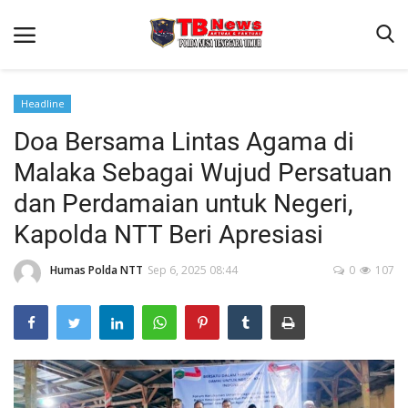
Headline
Doa Bersama Lintas Agama di
Beranda
Malaka Sebagai Wujud Persatuan
Binkam
dan Perdamaian untuk Negeri,
Terms & Conditions
Kapolda NTT Beri Apresiasi
Reskrim
Humas Polda NTT
Sep 6, 2025 08:44
0
107
Lantas
Polisi Kita
Mitra Polisi
Giat Ops
Link Polda NTT