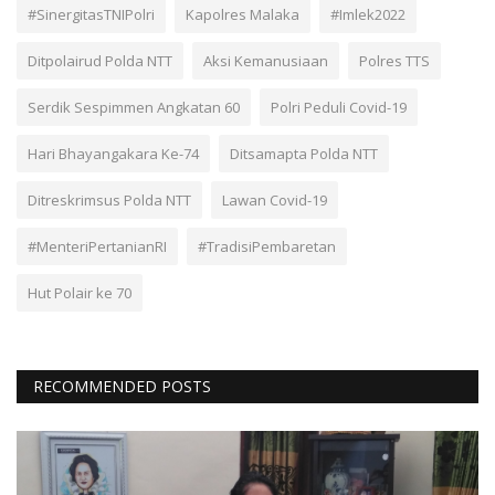
#SinergitasTNIPolri
Kapolres Malaka
#Imlek2022
Ditpolairud Polda NTT
Aksi Kemanusiaan
Polres TTS
Serdik Sespimmen Angkatan 60
Polri Peduli Covid-19
Hari Bhayangakara Ke-74
Ditsamapta Polda NTT
Ditreskrimsus Polda NTT
Lawan Covid-19
#MenteriPertanianRI
#TradisiPembaretan
Hut Polair ke 70
RECOMMENDED POSTS