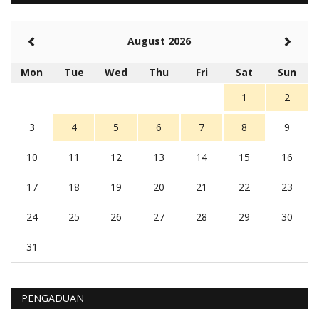
Balas
-20
Rambu (rambu03@gmail.com)
August 2026
Berita Polres Sumba Barat Mantap
5 tahun Yang lalu
Mon
Tue
Wed
Thu
Fri
Sat
Sun
Balas
16
1
2
3
4
5
6
7
8
9
10
11
12
13
14
15
16
17
18
19
20
21
22
23
24
25
26
27
28
29
30
31
PENGADUAN