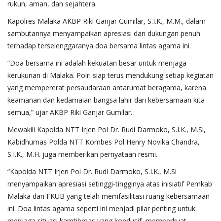
rukun, aman, dan sejahtera.
Kapolres Malaka AKBP Riki Ganjar Gumilar, S.I.K., M.M., dalam
sambutannya menyampaikan apresiasi dan dukungan penuh
terhadap terselenggaranya doa bersama lintas agama ini.
“Doa bersama ini adalah kekuatan besar untuk menjaga
kerukunan di Malaka. Polri siap terus mendukung setiap kegiatan
yang mempererat persaudaraan antarumat beragama, karena
keamanan dan kedamaian bangsa lahir dari kebersamaan kita
semua,” ujar AKBP Riki Ganjar Gumilar.
Mewakili Kapolda NTT Irjen Pol Dr. Rudi Darmoko, S.I.K., M.Si,
Kabidhumas Polda NTT Kombes Pol Henry Novika Chandra,
S.I.K., M.H. juga memberikan pernyataan resmi.
“Kapolda NTT Irjen Pol Dr. Rudi Darmoko, S.I.K., M.Si
menyampaikan apresiasi setinggi-tingginya atas inisiatif Pemkab
Malaka dan FKUB yang telah memfasilitasi ruang kebersamaan
ini. Doa lintas agama seperti ini menjadi pilar penting untuk
menjaga situasi kamtibmas yang kondusif, memperkuat