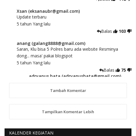
Xsan (eksanaubr@gmail.com)
Update terbaru
5 tahun Yang lalu
Balas
103
anang (galang8888@gmail.com)
Saran, Klu bisa 5 Polres baru ada website Resminya
dong... masa' pakai blogspot
5 tahun Yang lalu
Balas
75
adryanus bata (adryanusbata@gmail.com)
TKS atas saran dan masukannya, akan kami
tindaklanjuti
Tambah Komentar
5 tahun Yang lalu
88
Tampilkan Komentar Lebih
anggy (anakkaos@gmail.com)
Kami perantu bisa baca langsung terkait Pilkada Sumba
Barat Aman, Trmksih Pak Polisi
5 tahun Yang lalu
KALENDER KEGIATAN