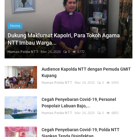
Home
Dukung Maklumat Kapolri, Para Tokoh Agama
NTT Imbau Warga...
Humas Polda NTT
Mar 26, 2020
0
6772
Audience Kapolda NTT dengan Pemuda GMIT
Kupang
Humas Polda NTT
Mar 24, 2020
0
6596
Cegah Penyebaran Covid-19, Personel
Pospolair Labuan Bajo,...
Humas Polda NTT
Mar 24, 2020
0
6883
Cegah Penyebaran Covid-19, Polda NTT
Siapkan Tenda Disinfektan...