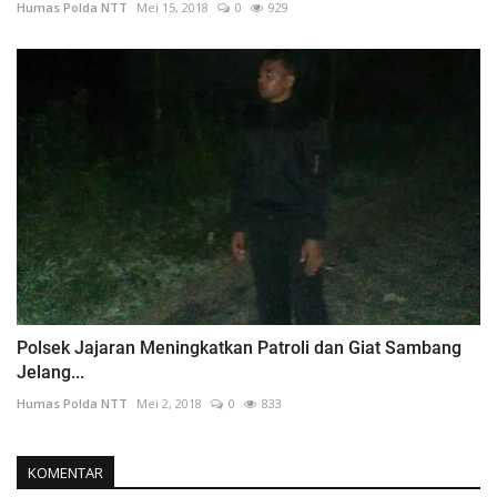
Humas Polda NTT
Mei 15, 2018
0
929
Polsek Jajaran Meningkatkan Patroli dan Giat Sambang
Jelang...
Humas Polda NTT
Mei 2, 2018
0
833
KOMENTAR