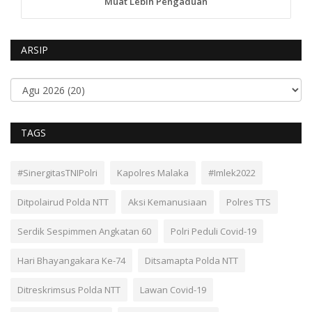
Muat Lebih Pengaduan
ARSIP
TAGS
#SinergitasTNIPolri
Kapolres Malaka
#Imlek2022
Ditpolairud Polda NTT
Aksi Kemanusiaan
Polres TTS
Serdik Sespimmen Angkatan 60
Polri Peduli Covid-19
Hari Bhayangakara Ke-74
Ditsamapta Polda NTT
Ditreskrimsus Polda NTT
Lawan Covid-19