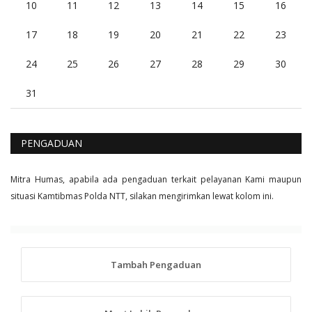
10
11
12
13
14
15
16
17
18
19
20
21
22
23
24
25
26
27
28
29
30
31
PENGADUAN
Mitra Humas, apabila ada pengaduan terkait pelayanan Kami maupun
situasi Kamtibmas Polda NTT, silakan mengirimkan lewat kolom ini.
Tambah Pengaduan