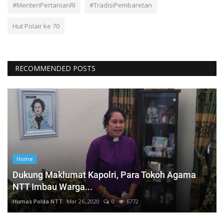
#MenteriPertanianRI
#TradisiPembaretan
Hut Polair ke 70
RECOMMENDED POSTS
Home
Dukung Maklumat Kapolri, Para Tokoh Agama
NTT Imbau Warga...
Humas Polda NTT
Mar 26, 2020
0
6772