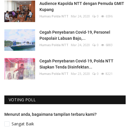
Audience Kapolda NTT dengan Pemuda GMIT
Kupang
Humas Polda NTT
Mar 24, 2020
0
6596
Cegah Penyebaran Covid-19, Personel
Pospolair Labuan Bajo,...
Humas Polda NTT
Mar 24, 2020
0
6883
Cegah Penyebaran Covid-19, Polda NTT
Siapkan Tenda Disinfektan...
Humas Polda NTT
Mar 23, 2020
0
8221
VOTING POLL
Menurut anda, bagaimana tampilan terbaru kami?
Sangat Baik