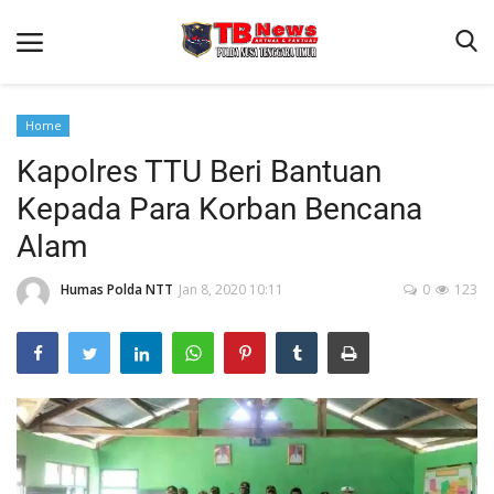
Home
Kapolres TTU Beri Bantuan
Beranda
Kepada Para Korban Bencana
Binkam
Alam
Terms & Conditions
Humas Polda NTT
Jan 8, 2020 10:11
0
123
Reskrim
Lantas
Polisi Kita
Mitra Polisi
Giat Ops
Link Polda NTT