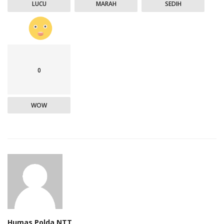
LUCU
MARAH
SEDIH
0
WOW
Humas Polda NTT