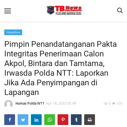
Headline
Pimpin Penandatanganan Pakta
Beranda
Integritas Penerimaan Calon
Binkam
Akpol, Bintara dan Tamtama,
Terms & Conditions
Irwasda Polda NTT: Laporkan
Reskrim
Jika Ada Penyimpangan di
Lantas
Lapangan
Polisi Kita
Humas Polda NTT
Apr 18, 2023 05:49
0
101
Mitra Polisi
Giat Ops
Link Polda NTT