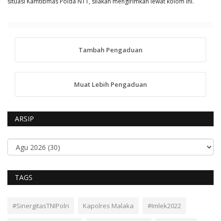
situasi Kamtibmas Polda NTT, silakan mengirimkan lewat kolom ini.
Tambah Pengaduan
Muat Lebih Pengaduan
ARSIP
TAGS
#SinergitasTNIPolri
Kapolres Malaka
#Imlek2022