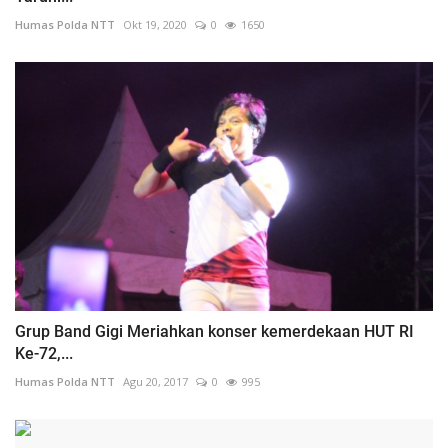
Humas Polda NTT
Okt 19, 2020
0
1650
Grup Band Gigi Meriahkan konser kemerdekaan HUT RI
Ke-72,...
Humas Polda NTT
Agu 20, 2017
0
995