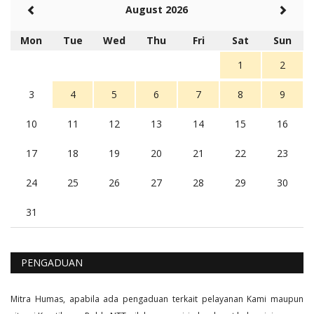
Rambu (rambu03@gmail.com)
August 2026
Berita Polres Sumba Barat Mantap
5 tahun Yang lalu
Mon
Tue
Wed
Thu
Fri
Sat
Sun
Balas
16
1
2
3
4
5
6
7
8
9
10
11
12
13
14
15
16
17
18
19
20
21
22
23
24
25
26
27
28
29
30
31
PENGADUAN
Mitra Humas, apabila ada pengaduan terkait pelayanan Kami maupun