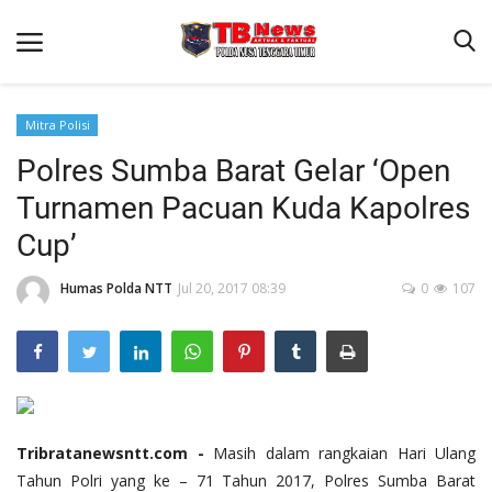
Mitra Polisi
Polres Sumba Barat Gelar ‘Open
Beranda
Turnamen Pacuan Kuda Kapolres
Binkam
Cup’
Terms & Conditions
Humas Polda NTT
Jul 20, 2017 08:39
0
107
Reskrim
Lantas
Polisi Kita
Mitra Polisi
Giat Ops
Tribratanewsntt.com -
Masih dalam rangkaian Hari Ulang
Tahun Polri yang ke – 71 Tahun 2017, Polres Sumba Barat
Link Polda NTT