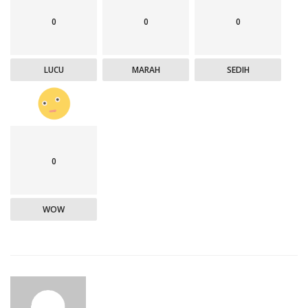
0
0
0
LUCU
MARAH
SEDIH
0
WOW