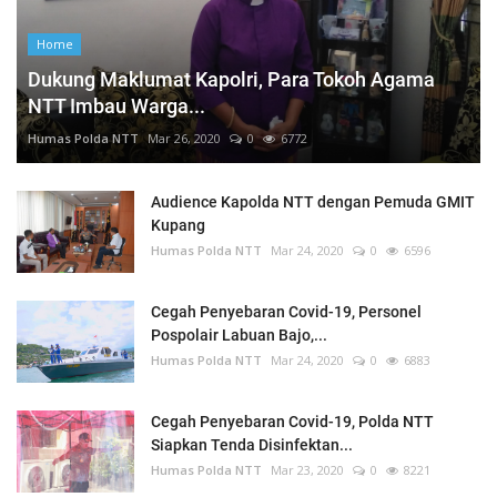
Home
Dukung Maklumat Kapolri, Para Tokoh Agama
NTT Imbau Warga...
Humas Polda NTT
Mar 26, 2020
0
6772
Audience Kapolda NTT dengan Pemuda GMIT
Kupang
Humas Polda NTT
Mar 24, 2020
0
6596
Cegah Penyebaran Covid-19, Personel
Pospolair Labuan Bajo,...
Humas Polda NTT
Mar 24, 2020
0
6883
Cegah Penyebaran Covid-19, Polda NTT
Siapkan Tenda Disinfektan...
Humas Polda NTT
Mar 23, 2020
0
8221