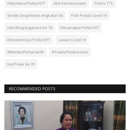
Ditpolairud Polda NTT
Aksi Kemanusiaan
Polres TTS
Serdik Sespimmen Angkatan 60
Polri Peduli Covid-19
Hari Bhayangakara Ke-74
Ditsamapta Polda NTT
Ditreskrimsus Polda NTT
Lawan Covid-19
#MenteriPertanianRI
#TradisiPembaretan
Hut Polair ke 70
RECOMMENDED POSTS