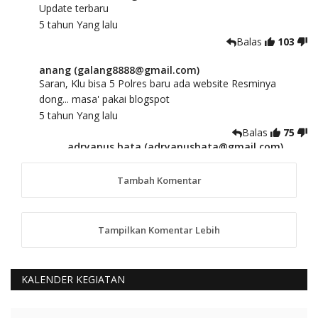
Update terbaru
5 tahun Yang lalu
Balas
103
anang (galang8888@gmail.com)
Saran, Klu bisa 5 Polres baru ada website Resminya
dong... masa' pakai blogspot
5 tahun Yang lalu
Balas
75
adryanus bata (adryanusbata@gmail.com)
TKS atas saran dan masukannya, akan kami
tindaklanjuti
Tambah Komentar
5 tahun Yang lalu
88
Tampilkan Komentar Lebih
anggy (anakkaos@gmail.com)
Kami perantu bisa baca langsung terkait Pilkada Sumba
Barat Aman, Trmksih Pak Polisi
5 tahun Yang lalu
KALENDER KEGIATAN
Balas
-20