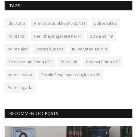
TAGS
Idul Adha
#TImDviBiddokkesPoldaNTT
polres sikka
Polres ttu
Hari Bhayangakara Ke-74
Siswa SIP 49
polres alor
polres kupang
#SinergitasTNIPolri
Ditreskrimum Polda NTT
#Sertijab
Provost Polda NTT
polres mabar
Serdik Sespimmen Angkatan 60
Polres ngada
RECOMMENDED POSTS