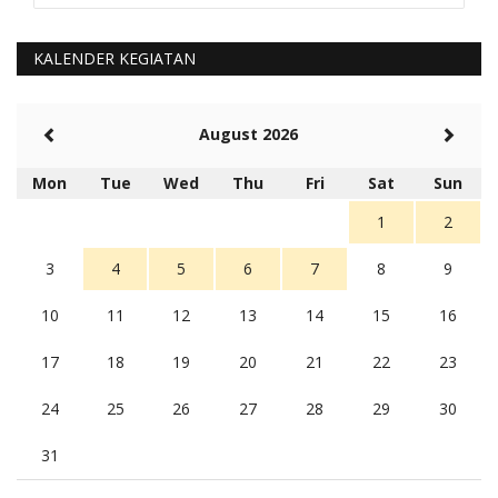
Kami perantu bisa baca langsung terkait Pilkada Sumba
Barat Aman, Trmksih Pak Polisi
5 tahun Yang lalu
KALENDER KEGIATAN
Balas
-20
Rambu (rambu03@gmail.com)
August 2026
Berita Polres Sumba Barat Mantap
5 tahun Yang lalu
Mon
Tue
Wed
Thu
Fri
Sat
Sun
Balas
16
1
2
3
4
5
6
7
8
9
10
11
12
13
14
15
16
17
18
19
20
21
22
23
24
25
26
27
28
29
30
31