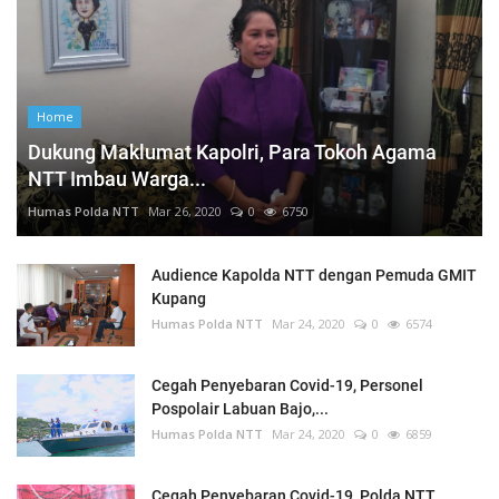
Home
Dukung Maklumat Kapolri, Para Tokoh Agama
NTT Imbau Warga...
Humas Polda NTT
Mar 26, 2020
0
6750
Audience Kapolda NTT dengan Pemuda GMIT
Kupang
Humas Polda NTT
Mar 24, 2020
0
6574
Cegah Penyebaran Covid-19, Personel
Pospolair Labuan Bajo,...
Humas Polda NTT
Mar 24, 2020
0
6859
Cegah Penyebaran Covid-19, Polda NTT