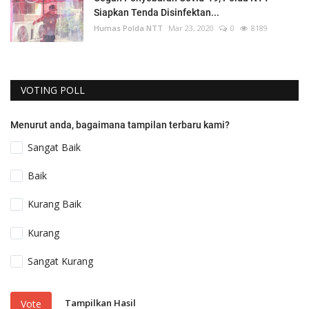
Siapkan Tenda Disinfektan...
Humas Polda NTT
Mar 23, 2020
0
8189
VOTING POLL
Menurut anda, bagaimana tampilan terbaru kami?
Sangat Baik
Baik
Kurang Baik
Kurang
Sangat Kurang
Tampilkan Hasil
Vote