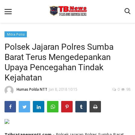
Mitra Polisi
Polsek Jajaran Polres Sumba
Beranda
Barat Terus Mengedepankan
Binkam
Upaya Pencegahan Tindak
Terms & Conditions
Kejahatan
Reskrim
Humas Polda NTT
Jan 8, 2018 10:15
0
98
Lantas
Polisi Kita
Mitra Polisi
Giat Ops
Link Polda NTT
Tribratanewsntt.com,-
Polsek jajaran Polres Sumba Barat