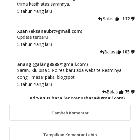
trima kasih atas sarannya.
5 tahun Yang lalu
Balas
-112
Xsan (eksanaubr@gmail.com)
Update terbaru
5 tahun Yang lalu
Balas
103
anang (galang8888@gmail.com)
Saran, Klu bisa 5 Polres baru ada website Resminya
dong... masa' pakai blogspot
5 tahun Yang lalu
Balas
75
adryanus bata (adryanusbata@gmail.com)
TKS atas saran dan masukannya, akan kami
tindaklanjuti
Tambah Komentar
5 tahun Yang lalu
88
Tampilkan Komentar Lebih
anggy (anakkaos@gmail.com)