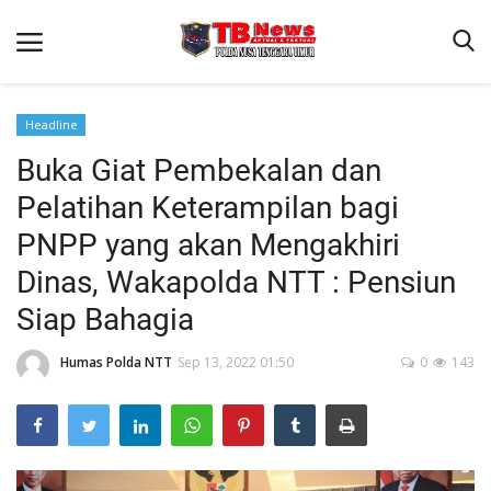
Headline
Buka Giat Pembekalan dan
Beranda
Pelatihan Keterampilan bagi
Binkam
PNPP yang akan Mengakhiri
Terms & Conditions
Dinas, Wakapolda NTT : Pensiun
Reskrim
Siap Bahagia
Lantas
Humas Polda NTT
Sep 13, 2022 01:50
0
143
Polisi Kita
Mitra Polisi
Giat Ops
Link Polda NTT