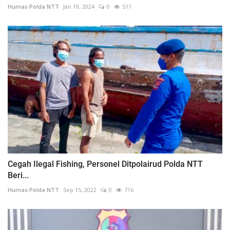
Humas Polda NTT
Jan 19, 2024
0
511
Cegah Ilegal Fishing, Personel Ditpolairud Polda NTT
Beri...
Humas Polda NTT
Sep 15, 2022
0
716