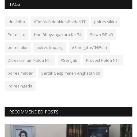
TAGS
Idul Adha
#TImDviBiddokkesPoldaNTT
polres sikka
Polres ttu
Hari Bhayangakara Ke-74
Siswa SIP 49
polres alor
polres kupang
#SinergitasTNIPolri
Ditreskrimum Polda NTT
#Sertijab
Provost Polda NTT
polres mabar
Serdik Sespimmen Angkatan 60
Polres ngada
RECOMMENDED POSTS