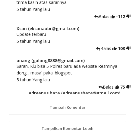
trima kasih atas sarannya.
5 tahun Yang lalu
Balas
-112
Xsan (eksanaubr@gmail.com)
Update terbaru
5 tahun Yang lalu
Balas
103
anang (galang8888@gmail.com)
Saran, Klu bisa 5 Polres baru ada website Resminya
dong... masa' pakai blogspot
5 tahun Yang lalu
Balas
75
adryanus bata (adryanusbata@gmail.com)
TKS atas saran dan masukannya, akan kami
tindaklanjuti
Tambah Komentar
5 tahun Yang lalu
88
Tampilkan Komentar Lebih
anggy (anakkaos@gmail.com)