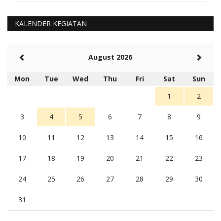
Kami perantu bisa baca langsung terkait Pilkada Sumba
Barat Aman, Trmksih Pak Polisi
5 tahun Yang lalu
KALENDER KEGIATAN
Balas
-20
Rambu (rambu03@gmail.com)
August 2026
Berita Polres Sumba Barat Mantap
5 tahun Yang lalu
Mon
Tue
Wed
Thu
Fri
Sat
Sun
Balas
16
1
2
3
4
5
6
7
8
9
10
11
12
13
14
15
16
17
18
19
20
21
22
23
24
25
26
27
28
29
30
31