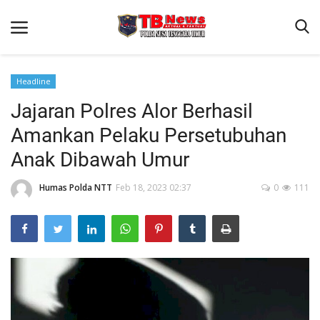
Headline
Jajaran Polres Alor Berhasil
Beranda
Amankan Pelaku Persetubuhan
Binkam
Anak Dibawah Umur
Terms & Conditions
Humas Polda NTT
Feb 18, 2023 02:37
0
111
Reskrim
Lantas
Polisi Kita
Mitra Polisi
Giat Ops
Link Polda NTT