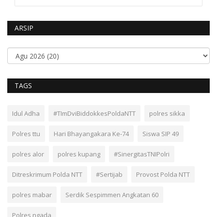
ARSIP
TAGS
Idul Adha
#TImDviBiddokkesPoldaNTT
polres sikka
Polres ttu
Hari Bhayangakara Ke-74
Siswa SIP 49
polres alor
polres kupang
#SinergitasTNIPolri
Ditreskrimum Polda NTT
#Sertijab
Provost Polda NTT
polres mabar
Serdik Sespimmen Angkatan 60
Polres ngada