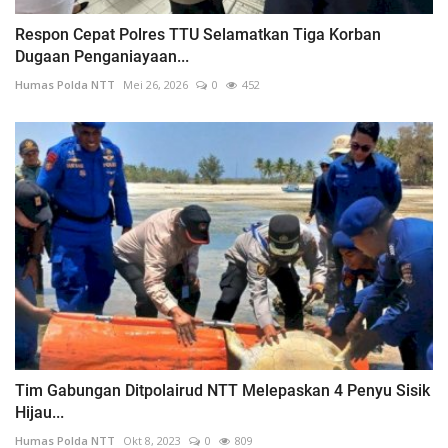
Respon Cepat Polres TTU Selamatkan Tiga Korban
Dugaan Penganiayaan...
Humas Polda NTT
Mei 26, 2026
0
452
Tim Gabungan Ditpolairud NTT Melepaskan 4 Penyu Sisik
Hijau...
Humas Polda NTT
Okt 8, 2023
0
809