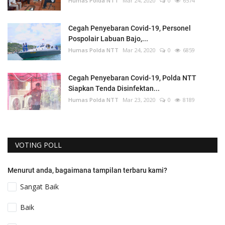
Humas Polda NTT
Mar 24, 2020
0
6574
Cegah Penyebaran Covid-19, Personel
Pospolair Labuan Bajo,...
Humas Polda NTT
Mar 24, 2020
0
6859
Cegah Penyebaran Covid-19, Polda NTT
Siapkan Tenda Disinfektan...
Humas Polda NTT
Mar 23, 2020
0
8189
VOTING POLL
Menurut anda, bagaimana tampilan terbaru kami?
Sangat Baik
Baik